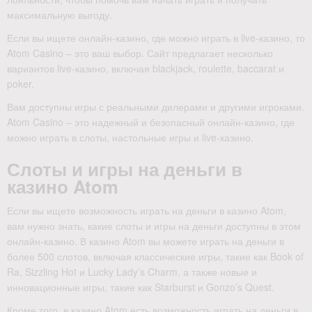
максимальную выгоду.
Если вы ищете онлайн-казино, где можно играть в live-казино, то
Atom Casino – это ваш выбор. Сайт предлагает несколько
вариантов live-казино, включая blackjack, roulette, baccarat и
poker.
Вам доступны игры с реальными дилерами и другими игроками.
Atom Casino – это надежный и безопасный онлайн-казино, где
можно играть в слоты, настольные игры и live-казино.
Слоты и игры на деньги в
казино Atom
Если вы ищете возможность играть на деньги в казино Atom,
вам нужно знать, какие слоты и игры на деньги доступны в этом
онлайн-казино. В казино Atom вы можете играть на деньги в
более 500 слотов, включая классические игры, такие как Book of
Ra, Sizzling Hot и Lucky Lady’s Charm, а также новые и
инновационные игры, такие как Starburst и Gonzo’s Quest.
Кроме того, в казино Atom есть возможность играть на деньги в