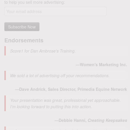
to help you sell more advertising:
Endorsements
Score1 for Dan Ambrose's Training.
—Women's Marketing Inc.
We sold a lot of advertising off your recommendations.
—Dave Andrick, Sales Director, Primedia Equine Network
Your presentation was great, professional yet approachable.
I’m looking forward to putting this into action.
—Debbie Hanni,
Creating Keepsakes