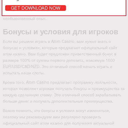
Официальный сайт Atom Casino предлагает вам широкий выбор
GET DOWNLOAD NOW
настольных игр и live-казино, которые обеспечат вам
необыкновенный опыт.
Бонусы и условия для игроков
Если вы решили играть в Atom Casino, вам нужно знать о
бонусах и условиях, которые предлагает официальный сайт
атом казино. Вам будет предложен приветственный бонус в
размере 100% от суммы первого депозита, максимум 1000
EUR/USD/CAD/NZD. Это отличный способ начать играть и
испытать наши слоты.
Кроме того, Atom Casino предлагает программу лояльности,
которая позволяет игрокам получать бонусы и преимущества за
каждую сделанную ставку. Это отличный способ зарабатывать
больше денег и получать дополнительные преимущества.
Важно помнить, что бонусы и условия могут изменяться,
поэтому мы рекомендуем вам регулярно проверять
официальный сайт атом казино для получения актуальной