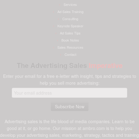
Services
Ad Sales Training
Consulting
Keynote Speaker
Ad Sales Tips
Book Notes
Sales Resources
Contact
The Advertising Sales
Imperative
Enter your email for a free e-letter with insight, tips and strategies to
help you sell more advertising:
Advertising sales is the life blood of media companies. Learn to be
good at it, or go home. Our mission at ambro.com is to help you
develop your advertising sales, marketing, strategy, tactics and training