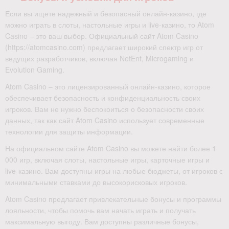
Если вы ищете надежный и безопасный онлайн-казино, где
можно играть в слоты, настольные игры и live-казино, то Atom
Casino – это ваш выбор. Официальный сайт Atom Casino
(https://atomcasino.com) предлагает широкий спектр игр от
ведущих разработчиков, включая NetEnt, Microgaming и
Evolution Gaming.
Atom Casino – это лицензированный онлайн-казино, которое
обеспечивает безопасность и конфиденциальность своих
игроков. Вам не нужно беспокоиться о безопасности своих
данных, так как сайт Atom Casino использует современные
технологии для защиты информации.
На официальном сайте Atom Casino вы можете найти более 1
000 игр, включая слоты, настольные игры, карточные игры и
live-казино. Вам доступны игры на любые бюджеты, от игроков с
минимальными ставками до высокорисковых игроков.
Atom Casino предлагает привлекательные бонусы и программы
лояльности, чтобы помочь вам начать играть и получать
максимальную выгоду. Вам доступны различные бонусы,