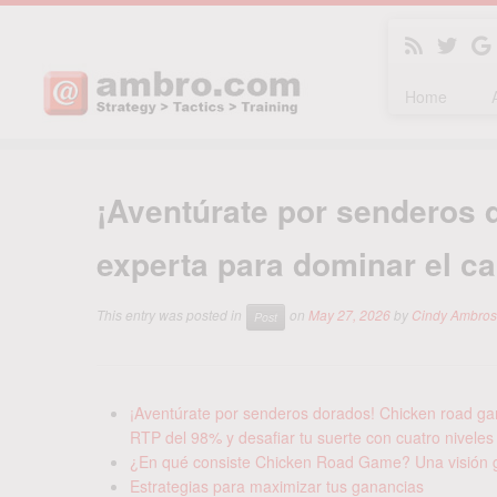
Home
Skip
to
¡Aventúrate por senderos
content
experta para dominar el c
This entry was posted in
on
May 27, 2026
by
Cindy Ambro
Post
¡Aventúrate por senderos dorados! Chicken road ga
RTP del 98% y desafiar tu suerte con cuatro niveles
¿En qué consiste Chicken Road Game? Una visión 
Estrategias para maximizar tus ganancias