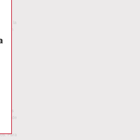
 la
te con la
as. Sin
a
esafío
oches es
ocidad de
los. Para