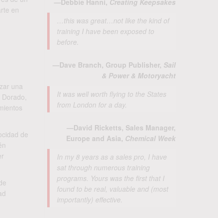
—Debbie Hanni,
Creating Keepsakes
arte en
…this was great…not like the kind of
training I have been exposed to
before.
—Dave Branch, Group Publisher,
Sail
& Power & Motoryacht
uzar una
It was well worth flying to the States
o Dorado,
from London for a day.
imientos
—David Ricketts, Sales Manager,
locidad de
Europe and Asia,
Chemical Week
én
er
In my 8 years as a sales pro, I have
sat through numerous training
programs. Yours was the first that I
 de
found to be real, valuable and (most
ad
importantly) effective.