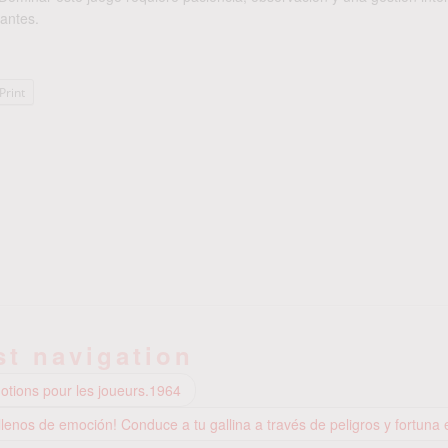
cantes.
Print
st navigation
otions pour les joueurs.1964
lenos de emoción! Conduce a tu gallina a través de peligros y fortuna