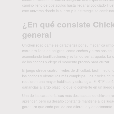
camino lleno de obstáculos hasta llegar al codiciado Hu
este universo donde la suerte y la estrategia se combin
¿En qué consiste Chic
general
Chicken road game se caracteriza por su mecánica simple 
carretera llena de peligros, como coches y otros obstáculo
acumulando bonificaciones y evitando ser atrapada. La cla
de los coches y elegir el momento preciso para cruzar.
El juego ofrece cuatro niveles de dificultad: fácil, medio
los coches y obstáculos más complejos. Los niveles de 
requieren una mayor habilidad y estrategia. El RTP del 
ganancias a largo plazo, lo que lo convierte en un juego
Una de las características más destacadas de chicken road
aprender, pero su desafío constante mantiene a los jug
garantiza que cada partida sea diferente y emocionante.