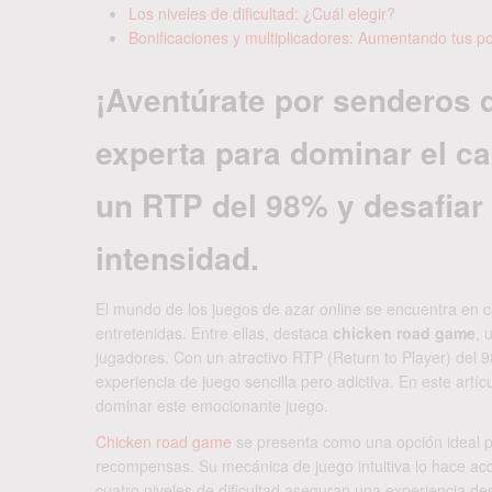
Los niveles de dificultad: ¿Cuál elegir?
Bonificaciones y multiplicadores: Aumentando tus po
¡Aventúrate por senderos 
experta para dominar el c
un RTP del 98% y desafiar 
intensidad.
El mundo de los juegos de azar online se encuentra en 
entretenidas. Entre ellas, destaca
chicken road game
, 
jugadores. Con un atractivo RTP (Return to Player) del 
experiencia de juego sencilla pero adictiva. En este artíc
dominar este emocionante juego.
Chicken road game
se presenta como una opción ideal p
recompensas. Su mecánica de juego intuitiva lo hace acc
cuatro niveles de dificultad aseguran una experiencia des