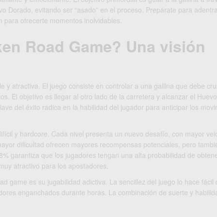
evo Dorado, evitando ser “asado” en el proceso. Prepárate para adentr
an para ofrecerte momentos inolvidables.
ken Road Game? Una visión
y atractiva. El juego consiste en controlar a una gallina que debe cr
s. El objetivo es llegar al otro lado de la carretera y alcanzar el Huev
ve del éxito radica en la habilidad del jugador para anticipar los mov
, difícil y hardcore. Cada nivel presenta un nuevo desafío, con mayor ve
mayor dificultad ofrecen mayores recompensas potenciales, pero tambi
98% garantiza que los jugadores tengan una alta probabilidad de obten
 muy atractivo para los apostadores.
 game es su jugabilidad adictiva. La sencillez del juego lo hace fácil
adores enganchados durante horas. La combinación de suerte y habilid