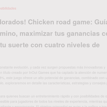
sibilidades
dorados! Chicken road game: Guí
amino, maximizar tus ganancias c
tu suerte con cuatro niveles de
constante evolución, y cada vez surgen propuestas más innovadoras y
un título creado por InOut Games que ha captado la atención de nume
98%, este juego ofrece un alto potencial de ganancias, combinado con 
ulo, exploraremos en detalle las características, estrategias y consejos
ara quienes buscan un entretenimiento rápido y con posibilidades de 
esible para jugadores de todos los niveles de experiencia, mientras q
afiante y emocionante. El objetivo primordial es guiar a la gallina a tr