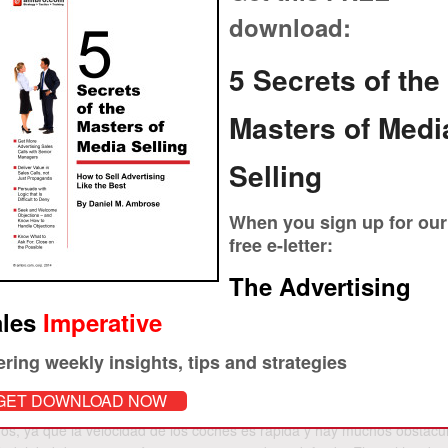
 aumentar significativamente tus ganancias. Recuerda, la paciencia y
download:
5 Secrets of the
o. Si eres un principiante, comienza con el nivel fácil para familiarizar
, puedes ir aumentando la dificultad para obtener mayores recompens
ad requieren una mayor habilidad y estrategia.
Masters of Medi
Selling
.
amino.
When you sign up for our
free e-letter:
ad: ¿Cuál elegir?
The Advertising
les
Imperative
ce cuatro niveles de dificultad diferentes. Cada nivel presenta un d
 El nivel fácil es ideal para principiantes, ya que la velocidad de los c
ering weekly insights, tips and strategies
punto de partida para jugadores con alguna experiencia, ya que la vel
GET DOWNLOAD NOW
ados, ya que la velocidad de los coches es rápida y hay muchos obstácu