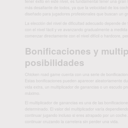
tener éxito en este nivel, es fundamental tener una gran h
más desafiante de todos, ya que la velocidad de los coc
diseñado para jugadores profesionales que buscan un gr
La elección del nivel de dificultad adecuado depende de tu
con el nivel fácil y ve avanzando gradualmente a medid
comenzar directamente con el nivel difícil o hardcore, pe
Bonificaciones y multi
posibilidades
Chicken road game cuenta con una serie de bonificacion
Estas bonificaciones pueden aparecer aleatoriamente dur
vida extra, un multiplicador de ganancias o un escudo pro
máximo.
El multiplicador de ganancias es una de las bonificacion
determinado. El valor del multiplicador varía dependiendo d
continuar jugando incluso si eres atrapado por un coche
continuar cruzando la carretera sin perder una vida.