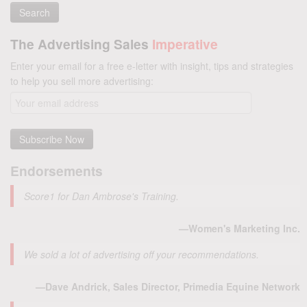
The Advertising Sales
Imperative
Enter your email for a free e-letter with insight, tips and strategies
to help you sell more advertising:
Endorsements
Score1 for Dan Ambrose's Training.
—Women's Marketing Inc.
We sold a lot of advertising off your recommendations.
—Dave Andrick, Sales Director, Primedia Equine Network