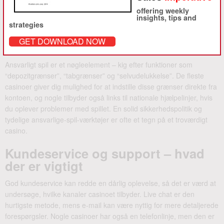
Disse licenser stiller strenge krav til datasikkerhed, fairness og
offering weekly
beskyttelse af spillerens midler. Så længe du vælger et casino med
insights, tips and
strategies
en af disse anerkendte licenser, kan du forvente, at dine
indbetalinger er adskilt fra driftsmidler og at spillet er testet af
GET DOWNLOAD NOW
uafhængige auditorer som eCOGRA.
Ansvarligt spil er et nøgleelement – kig efter funktioner som
“depozitgrænser”, “tabgrænser” og “selvudelukkelse”. De fleste
casinoer giver dig mulighed for at indstille disse grænser direkte fra
kontoen, og nogle tilbyder også links til nationale hjælpelinjer, hvis
du oplever problemer med spillet. En solid sikkerhedspolitik og
tydelige ansvarlige‑spil‑værktøjer er ofte et tegn på et troværdigt
casino.
Kundeservice og support – hvad
der er vigtigt
God kundeservice kan redde en dårlig oplevelse, så det er værd at
undersøge, hvilke kanaler casinoet tilbyder. Live chat er den
hurtigste metode, mens e‑mail kan være nyttig for mere detaljerede
forespørgsler. Nogle casinoer har også en telefonlinje, men den er