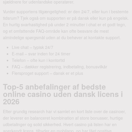
sjældnere for udenlandske operatører.
Vurder supportens tilgængelighed: er den 24/7, eller kun i bestemte
tidsrum? Tjek også om supporten er på dansk eller kun på engelsk.
En hurtig svarhastighed på under 2 minutter i chat er et godt tegn,
og et omfattende FAQ‑område kan ofte besvare de mest
almindelige spørgsmål uden at du behøver at kontakte support.
Live chat – typisk 24/7
E‑mail – svar inden for 24 timer
Telefon – ofte kun i kontortid
FAQ – dækker registrering, indbetaling, bonusvilkår
Flersproget support – dansk er et plus
Top‑5 anbefalinger af bedste
online casino uden dansk licens i
2026
Efter grundig research har vi samlet en kort liste over de casinoer,
der leverer en balanceret kombination af store bonusser, hurtige
udbetalinger og solid sikkerhed. Hvert casino på listen har en
anerkendt licens, tilbyder en mobilapp, og har fået positive