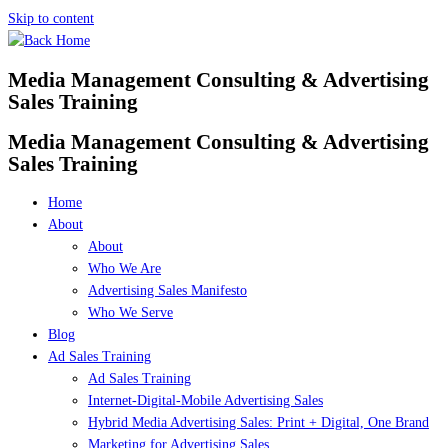
Skip to content
Media Management Consulting & Advertising
Sales Training
Media Management Consulting & Advertising
Sales Training
Home
About
About
Who We Are
Advertising Sales Manifesto
Who We Serve
Blog
Ad Sales Training
Ad Sales Training
Internet-Digital-Mobile Advertising Sales
Hybrid Media Advertising Sales: Print + Digital, One Brand
Marketing for Advertising Sales