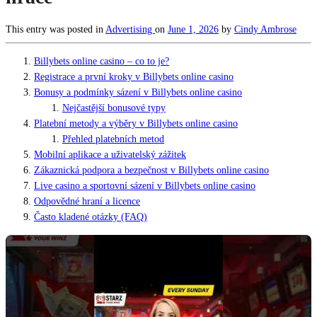
This entry was posted in
Advertising
on
June 1, 2026
by
Cindy Ambrose
Billybets online casino – co to je?
Registrace a první kroky v Billybets online casino
Bonusy a podmínky sázení v Billybets online casino
Nejčastější bonusové typy
Platební metody a výběry v Billybets online casino
Přehled platebních metod
Mobilní aplikace a uživatelský zážitek
Zákaznická podpora a bezpečnost v Billybets online casino
Live casino a sportovní sázení v Billybets online casino
Odpovědné hraní a licence
Často kladené otázky (FAQ)