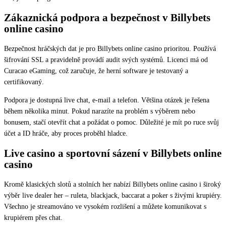
Zákaznická podpora a bezpečnost v Billybets
online casino
Bezpečnost hráčských dat je pro Billybets online casino prioritou. Používá
šifrování SSL a pravidelně provádí audit svých systémů. Licenci má od
Curacao eGaming, což zaručuje, že herní software je testovaný a
certifikovaný.
Podpora je dostupná live chat, e‑mail a telefon. Většina otázek je řešena
během několika minut. Pokud narazíte na problém s výběrem nebo
bonusem, stačí otevřít chat a požádat o pomoc. Důležité je mít po ruce svůj
účet a ID hráče, aby proces proběhl hladce.
Live casino a sportovní sázení v Billybets online
casino
Kromě klasických slotů a stolních her nabízí Billybets online casino i široký
výběr live dealer her – ruleta, blackjack, baccarat a poker s živými krupiéry.
Všechno je streamováno ve vysokém rozlišení a můžete komunikovat s
krupiérem přes chat.