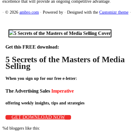
excellence that will provide an ongoing competitive advantage.
·
© 2026
ambro.com
·
Powered by
·
Designed with the
Customizr theme
·
Get this FREE download:
5 Secrets of the Masters of Media
Selling
When you sign up for our free e-letter:
The Advertising Sales
Imperative
offering weekly insights, tips and strategies
GET DOWNLOAD NOW
%d
bloggers like this: