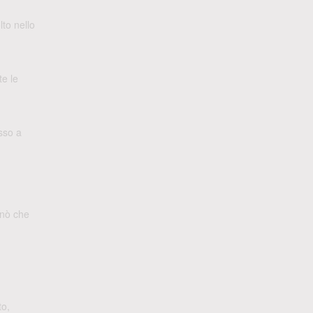
lto nello
te le
esso a
inò che
to,