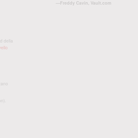
—Freddy Cavin, Vault.com
d della
vello
nzano
on).