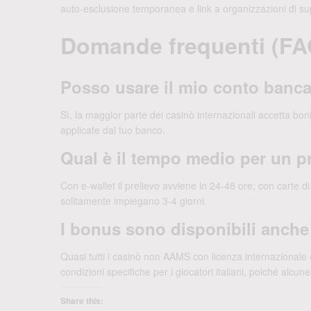
auto‑esclusione temporanea e link a organizzazioni di s
Domande frequenti (FA
Posso usare il mio conto bancar
Sì, la maggior parte dei casinò internazionali accetta bon
applicate dal tuo banco.
Qual è il tempo medio per un p
Con e‑wallet il prelievo avviene in 24‑48 ore; con carte di 
solitamente impiegano 3‑4 giorni.
I bonus sono disponibili anche p
Quasi tutti i casinò non AAMS con licenza internazionale o
condizioni specifiche per i giocatori italiani, poiché alcu
Share this: