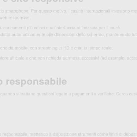
prio smartphone. Per questo motivo, i casinò internazionali investono mo
i web responsive.
, caricamenti più veloci e un’interfaccia ottimizzata per il touch.
si adatta automaticamente alle dimensioni dello schermo, mantenendo tut
 anche da mobile, con streaming in HD e chat in tempo reale.
lo store ufficiale e che non richieda permessi eccessivi (ad esempio, acc
o responsabile
to quando si trattano questioni legate a pagamenti o verifiche. Cerca cas
co responsabile, mettendo a disposizione strumenti come limiti di deposi