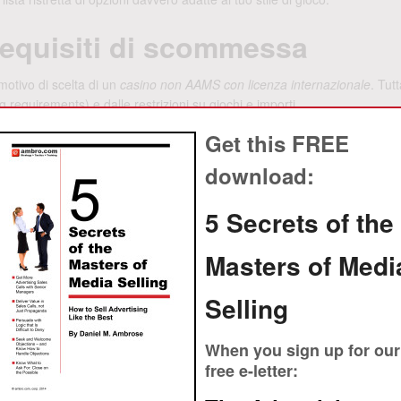
equisiti di scommessa
motivo di scelta di un
casino non AAMS con licenza internazionale
. Tutt
requirements) e dalle restrizioni su giochi e importi.
Get this FREE
Requisiti di scommessa
Limite prelievo bo
download:
30x su slot
€200
35x su slot + 10x su table
€150
5 Secrets of the
25x su tutti i giochi
€250
Masters of Medi
d alta volatilità o limitano il tempo di utilizzo dei giri gratuiti. Se sei un
Selling
e.
When you sign up for our
positi, prelievi e velocità
free e-letter:
i opzioni di pagamento. Carte di credito, portafogli elettronici, bonifici e,