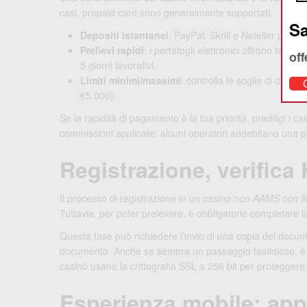
casi, prepaid card sono generalmente supportati.
Sa
Depositi istantanei
: PayPal, Skrill e Neteller perme
Prelievi rapidi
: i portafogli elettronici offrono temp
off
5 giorni lavorativi.
Limiti minimi/massimi
: controlla le soglie di depos
€5.000).
Se la rapidità di pagamento è la tua priorità, prediligi i c
commissioni applicate: alcuni operatori addebitano una pic
Registrazione, verifica
Il processo di registrazione in un
casino non AAMS con li
Tuttavia, per poter prelevare, è obbligatorio completare
Questa fase può richiedere l’invio di una copia del documen
documento. Anche se sembra un passaggio fastidioso, è fon
casinò usano la crittografia SSL a 256 bit per proteggere 
Esperienza mobile: app