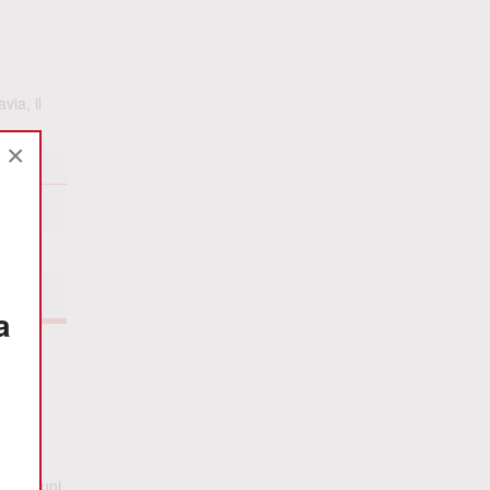
avia, il
×
nus
a
 in alcuni