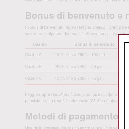
Bonus di benvenuto e r
I bonus di benvenuto rappresentano spesso il principale 
valore reale dipende dai requisiti di scommessa (wagering 
Casino
Bonus di benvenuto
Casino A
100% fino a €500 + 100 giri
Casino B
200% fino a €400 + 50 giri
Casino C
150% fino a €300 + 75 giri
Leggi sempre l’
small print
: alcuni bonus escludono le slot a
principiante, un requisito più basso (25‑30x) è più gestibil
Metodi di pagamento: de
Una delle attrattive dei casinò internazionali è la varietà d