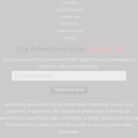
Consulting
Keynote Speaker
Ad Sales Tips
Book Notes
Sales Resources
Contact
The Advertising Sales
Imperative
Enter your email for a free e-letter with insight, tips and strategies to
help you sell more advertising:
Advertising sales is the life blood of media companies. Learn to be
good at it, or go home. Our mission at ambro.com is to help you
develop your advertising sales, marketing, strategy, tactics and training
to achieve the excellence that will provide an ongoing competitive
advantage.