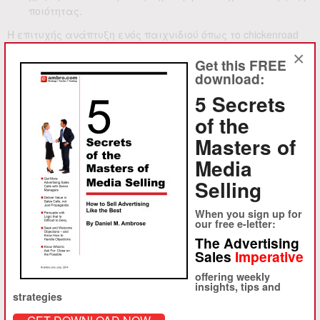
ποιότητας.
Η επιτυχής ανάπτυξη ενός παιχνιδιού όπως το chickenroad
απαιτεί μια συνδυασμένη προσπάθεια από
×
Get this FREE
προγραμματιστές, σχεδιαστές και καλλιτέχνες.
download:
Στρατηγικές για την Επιτυχία
5 Secrets
στο Chickenroad
of the
Masters of
Ενώ το chickenroad μπορεί να φαίνεται απλό, υπάρχουν
ορισμένες στρατηγικές που μπορούν να βοηθήσουν τους
Media
παίκτες να βελτιώσουν τις επιδόσεις τους και να πετύχουν
Selling
υψηλότερες βαθμολογίες. Η κατανόηση των κινήσεων των
αυτοκινήτων, η πρόβλεψη των κινδύνων και η γρήγορη λήψη
When you sign up for
αποφάσεων είναι απαραίτητες δεξιότητες για την
our free e-letter:
επιτυχία. Επιπλέον, η εκμετάλλευση των κενών χρόνων και
The Advertising
η χρήση των power-ups μπορούν να αυξήσουν τις
Sales
Imperative
πιθανότητες επιβίωσης.
offering weekly
Συμβουλές και Τεχνικές
insights, tips and
strategies
Για να βελτιώσετε τις επιδόσεις σας στο chickenroad,