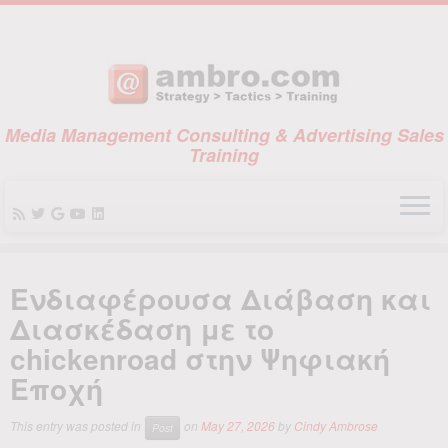
Media Management Consulting & Advertising Sales
Training
Skip
to
Ενδιαφέρουσα Διάβαση και
content
Διασκέδαση με το
chickenroad στην Ψηφιακή
Εποχή
This entry was posted in
on
May 27, 2026
by
Cindy Ambrose
Post