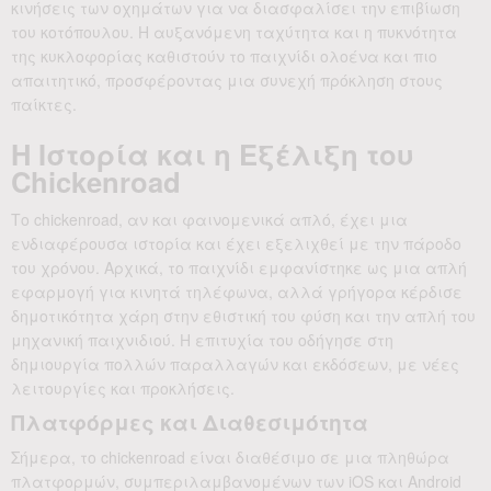
κινήσεις των οχημάτων για να διασφαλίσει την επιβίωση
του κοτόπουλου. Η αυξανόμενη ταχύτητα και η πυκνότητα
της κυκλοφορίας καθιστούν το παιχνίδι ολοένα και πιο
απαιτητικό, προσφέροντας μια συνεχή πρόκληση στους
παίκτες.
Η Ιστορία και η Εξέλιξη του
Chickenroad
Το chickenroad, αν και φαινομενικά απλό, έχει μια
ενδιαφέρουσα ιστορία και έχει εξελιχθεί με την πάροδο
του χρόνου. Αρχικά, το παιχνίδι εμφανίστηκε ως μια απλή
εφαρμογή για κινητά τηλέφωνα, αλλά γρήγορα κέρδισε
δημοτικότητα χάρη στην εθιστική του φύση και την απλή του
μηχανική παιχνιδιού. Η επιτυχία του οδήγησε στη
δημιουργία πολλών παραλλαγών και εκδόσεων, με νέες
λειτουργίες και προκλήσεις.
Πλατφόρμες και Διαθεσιμότητα
Σήμερα, το chickenroad είναι διαθέσιμο σε μια πληθώρα
πλατφορμών, συμπεριλαμβανομένων των iOS και Android