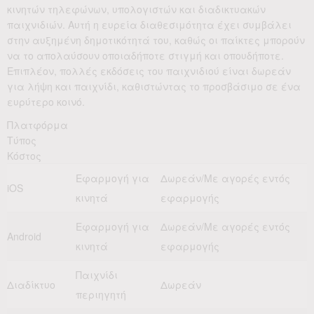
κινητών τηλεφώνων, υπολογιστών και διαδικτυακών
παιχνιδιών. Αυτή η ευρεία διαθεσιμότητα έχει συμβάλει
στην αυξημένη δημοτικότητά του, καθώς οι παίκτες μπορούν
να το απολαύσουν οποιαδήποτε στιγμή και οπουδήποτε.
Επιπλέον, πολλές εκδόσεις του παιχνιδιού είναι δωρεάν
για λήψη και παιχνίδι, καθιστώντας το προσβάσιμο σε ένα
ευρύτερο κοινό.
Πλατφόρμα
Τύπος
Κόστος
Εφαρμογή για
Δωρεάν/Με αγορές εντός
iOS
κινητά
εφαρμογής
Εφαρμογή για
Δωρεάν/Με αγορές εντός
Android
κινητά
εφαρμογής
Παιχνίδι
Διαδίκτυο
Δωρεάν
περιηγητή