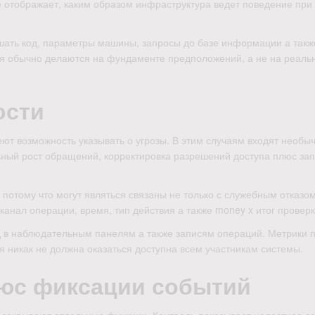
 отображает, каким образом инфраструктура ведет поведение при
шать код, параметры машины, запросы до базе информации а такж
я обычно делаются на фундаменте предположений, а не на реаль
ости
ют возможность указывать о угрозы. В этим случаям входят необы
ьный рост обращений, корректировка разрешений доступа плюс за
отому что могут являться связаны не только с служебным отказом
анал операции, время, тип действия а также money x итог проверк
 в наблюдательным панелям а также записям операций. Метрики 
 никак не должна оказаться доступна всем участникам системы.
юс фиксации событий