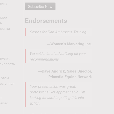
 типа
имер
Endorsements
ры
оценки
Score1 for Dan Ambrose's Training.
—Women's Marketing Inc.
We sold a lot of advertising off your
рузку,
recommendations.
сировать
—Dave Andrick, Sales Director,
Primedia Equine Network
 этом
оступная
Your presentation was great,
professional yet approachable. I’m
т
looking forward to putting this into
каких
action.