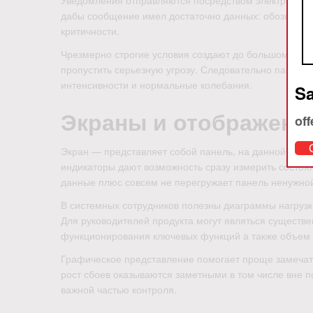
Уведомления отправляются посредством электронную
дабы сообщение имел достаточно данных: обозначени
критичности.
Чрезмерно строгие условия создают до большому кол
пропустить серьезную угрозу. Следовательно параме
интенсивности и нормальные колебания.
Sa
Экраны и отображени
off
Экран — представляет собой панель, на данной пок
индикаторы дают возможность сразу измерить состо
данные плюс совсем не перегружает панель ненужн
В системных сотрудников полезны диаграммы нагрузки
Для руководителей продукта могут являться существе
функционирования ключевых функций а также объем
Графическое представление помогает проще замечать
рост сбоев оказываются заметными в том числе вне 
важной частью контроля.