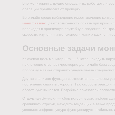
Вне мониторинга трудно определить, работает ли воо
операции предполагают проверки.
Во онлайн среде наблюдение имеет значение контро
мани х казино
, дают возможность понять при принцип
переходят в практичную служебную сведения. Контрол
скорости, изучения интенсивности мани х казино плю
Основные задачи мон
Ключевая цель мониторинга — быстро находить наруш
приложение отвечает чрезмерно долго либо база све
проблему а также отправить уведомление специалист
Другая значимая функция соотносится с анализом уст
постепенно снижать скорость. Так, скорость реакции
область уменьшается. Подобные показатели позволяю
Отдельная функция — сбор исторических информации.
сравнивать отрезки, находить тенденции а также прод
условиях инфраструктура функционирует стабильно, и