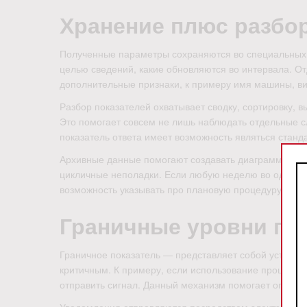
Хранение плюс разбо
Полученные параметры сохраняются во специальных 
целью сведений, какие обновляются во интервала. О
дополнительные признаки, к примеру имя машины, ви
Разбор показателей охватывает сводку, сортировку, 
Это помогает совсем не лишь наблюдать отдельные с
показатель ответа имеет возможность являться станд
Архивные данные помогают создавать диаграммы, сра
цикличные неполадки. Если любую неделю во одинако
возможность указывать про плановую процедуру, уве
Граничные уровни пл
Граничное показатель — представляет собой устано
критичным. К примеру, если использование процессо
отправить сигнал. Данный механизм помогает операт