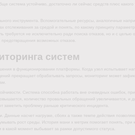
бще система устойчиво, достаточно ли сейчас средств плюс какого
льного инструмента. Вспомогательные ресурсы, аналогичные напр
ах отслеживания за средой и понять, по какому принципу парамет
ь требуется не исключительно ради поиска отказов, но и с целью 
с предотвращения возможных отказов.
иторинга систем
ения в функционировании платформы. Когда узел испытывает наг
дений прекращает обрабатывать запросы, мониторинг может зафик
ам.
ойчивости. Система способна работать вне очевидных ошибок, при
 повышается, количество провальных обращений увеличивается, и д
т заметить проблему раньше критического инцидента.
 Данные насчет нагрузке, сбоях а также темпе действия позволяю
умывать рост среды. История мани х метрик помогает понять, при 
 в какой момент выбывает за рамки допустимого статуса.