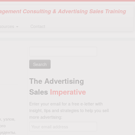
gement Consulting & Advertising Sales Training
sources
Contact
Search
for:
The Advertising
Sales
Imperative
Enter your email for a free e-letter with
insight, tips and strategies to help you sell
more advertising:
 узлов,
ого
циденты.