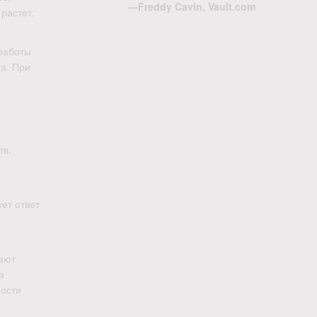
—Freddy Cavin, Vault.com
растет,
 работы
а. При
тв.
ет ответ
пают
а
ности