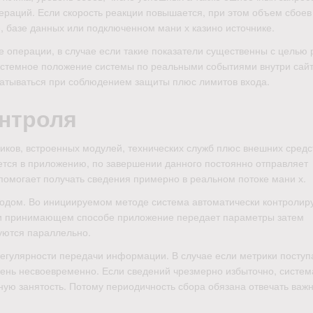
ераций. Если скорость реакции повышается, при этом объем сбоев 
е, базе данных или подключенном мани х казино источнике.
е операции, в случае если такие показатели существенны с целью
стемное положение системы по реальными событиями внутри сайт
атываться при соблюдением защиты плюс лимитов входа.
онтроля
ов, встроенных модулей, технических служб плюс внешних средс
тся в приложению, по завершении данного постоянно отправляет
помогает получать сведения примерно в реальном потоке мани х.
одом. Во инициируемом методе система автоматически контролиру
При принимающем способе приложение передает параметры затем
уются параллельно.
 регулярности передачи информации. В случае если метрики посту
чень несвоевременно. Если сведений чрезмерно избыточно, систем
ую занятость. Потому периодичность сбора обязана отвечать важ