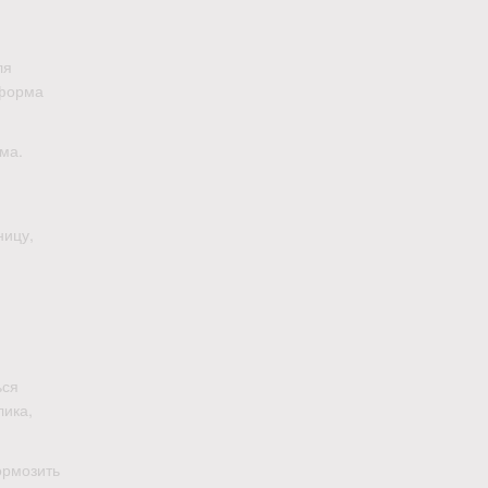
ля
тформа
ма.
ницу,
ься
лика,
ормозить