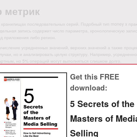
р метрик
хранилищах последовательных серий. Подобный тип money x прак
тдельная запись содержит число параметра, хронологическую запи
д приложения либо регион.
вычисление усредненных значений, верхних значений а также проце
лучаи, но и анализировать целую структуру. Например, усредненн
артным, но 5% операций могут выполняться слишком долго.
внивать использование согласно периодам и выявлять мани х каз
Get this FREE
вое и то одинаковое момент растет потребление ресурсов, такое 
личение нагрузки либо неоптимальный сценарий.
download:
юс уведомления
5 Secrets of the
вленная планка, при нарушения данной платформа расценивает ме
Masters of Medi
ра свыше 90% в течение нескольких интервалов, наблюдение може
ивно реагировать при серьезные ситуации.
Selling