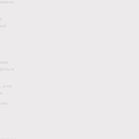
 многих
е
ной
чные
просы в
, а по
и.
плюс