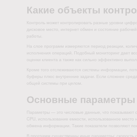
Какие объекты контр
Контроль может контролировать разные уровни цифро
дисковое место, интернет обмен и состояние рабочей
работы.
На слое программ измеряются период реакции, колич
исполнения операций. Подобный мониторинг дает во
оценки клиента а также как сильно эффективно выпо
Кроме того отслеживаются системы информации, пото
буферы плюс внутренние задачи. Если сложнее среда
общей системы при целом.
Основные параметры
Параметры — это числовые данные, что показывают 
CPU, использование емкости, использованное место 
обмена информации. Такие показатели позволяют пон
В программ существенны иные параметры: скорость о