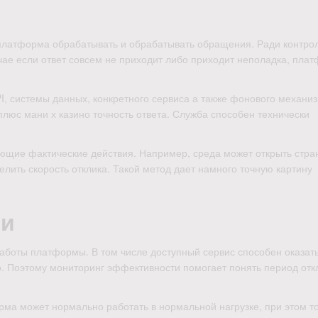
 платформа обрабатывать и обрабатывать обращения. Ради контро
чае если ответ совсем не приходит либо приходит неполадка, пла
I, системы данных, конкретного сервиса а также фонового механиз
плюс мани х казино точность ответа. Служба способен технически
ющие фактические действия. Например, среда может открыть стра
елить скорость отклика. Такой метод дает намного точную картину
ти
работы платформы. В том числе доступный сервис способен оказат
. Поэтому мониторинг эффективности помогает понять период отк
ма может нормально работать в нормальной нагрузке, при этом т