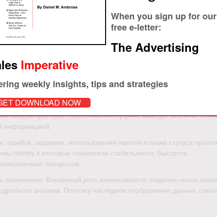
 почту, мессенджеры, панели управления или системы инцидентов
е сервиса, время события, критичную параметр и вероятный уров
When you sign up for our
free e-letter:
ичеству лишних уведомлений. Чрезмерно мани х слабые границы м
The Advertising
тры могут принимать штатное состояние платформы, всплески
les
Imperative
е
ering weekly insights, tips and strategies
GET DOWNLOAD NOW
азываются основные параметры инфраструктуры. Диаграммы, реес
яние инфраструктуры. Грамотный интерфейс выводит исключительн
ой информацией.
, ошибок, задержек, использования памяти а также статуса прило
нны money x итоговые показатели стабильности, быстрота
 завершенных процессов.
 отклонения. Внезапный рост интенсивности, падение числа опер
подробного анализа. Поэтому наглядное отображение данных стано