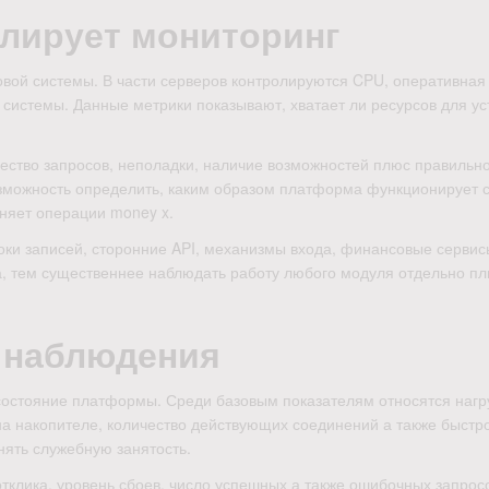
олирует мониторинг
вой системы. В части серверов контролируются CPU, оперативная 
 системы. Данные метрики показывают, хватает ли ресурсов для у
ество запросов, неполадки, наличие возможностей плюс правильн
зможность определить, каким образом платформа функционирует 
лняет операции money x.
ки записей, сторонние API, механизмы входа, финансовые сервис
, тем существеннее наблюдать работу любого модуля отдельно п
 наблюдения
состояние платформы. Среди базовым показателям относятся нагр
на накопителе, количество действующих соединений а также быстр
ять служебную занятость.
тклика, уровень сбоев, число успешных а также ошибочных запрос