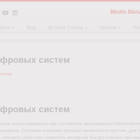
Media Mana
About
Blog
Ad Sales Training
Services
Re
ифровых систем
mbrose
ифровых систем
рное контролирование над состоянием программного обеспечения,
ервисов. Основная ключевая функция заключается при том, для т
 находить сбои плюс позволять экспертам быстро отвечать при ин