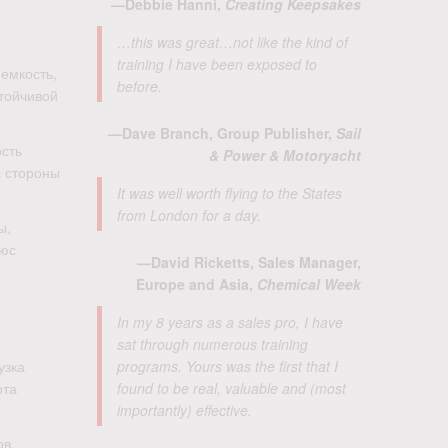
—Debbie Hanni,
Creating Keepsakes
…this was great…not like the kind of
training I have been exposed to
емкость,
before.
стойчивой
—Dave Branch, Group Publisher,
Sail
ость
& Power & Motoryacht
с стороны
It was well worth flying to the States
from London for a day.
ы,
люс
—David Ricketts, Sales Manager,
Europe and Asia,
Chemical Week
In my 8 years as a sales pro, I have
sat through numerous training
узка
programs. Yours was the first that I
ота
found to be real, valuable and (most
importantly) effective.
ов,