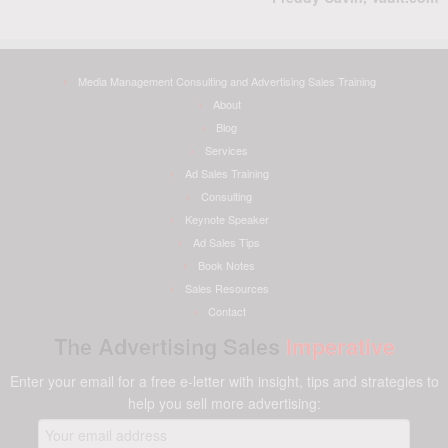
Media Management Consulting and Advertising Sales Training
About
Blog
Services
Ad Sales Training
Consulting
Keynote Speaker
Ad Sales Tips
Book Notes
Sales Resources
Contact
The Advertising Sales
Imperative
Enter your email for a free e-letter with insight, tips and strategies to
help you sell more advertising: