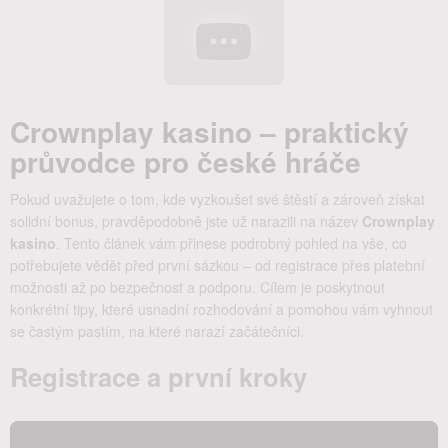
Crownplay kasino – praktický
průvodce pro české hráče
Pokud uvažujete o tom, kde vyzkoušet své štěstí a zároveň získat
solidní bonus, pravděpodobně jste už narazili na název
Crownplay
kasino
. Tento článek vám přinese podrobný pohled na vše, co
potřebujete vědět před první sázkou – od registrace přes platební
možnosti až po bezpečnost a podporu. Cílem je poskytnout
konkrétní tipy, které usnadní rozhodování a pomohou vám vyhnout
se častým pastím, na které narazí začátečníci.
Registrace a první kroky