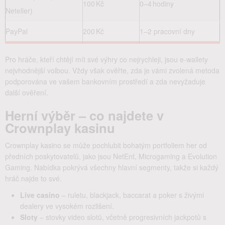
100 Kč
0–4 hodiny
Neteller)
PayPal
200 Kč
1–2 pracovní dny
Pro hráče, kteří chtějí mít své výhry co nejrychleji, jsou e‑wallety
nejvhodnější volbou. Vždy však ověřte, zda je vámi zvolená metoda
podporována ve vašem bankovním prostředí a zda nevyžaduje
další ověření.
Herní výběr – co najdete v
Crownplay kasinu
Crownplay kasino se může pochlubit bohatým portfoliem her od
předních poskytovatelů, jako jsou NetEnt, Microgaming a Evolution
Gaming. Nabídka pokrývá všechny hlavní segmenty, takže si každý
hráč najde to své.
Live casino
– ruletu, blackjack, baccarat a poker s živými
dealery ve vysokém rozlišení.
Sloty
– stovky video slotů, včetně progresivních jackpotů s