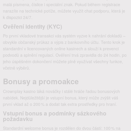
malá písmena, číslice i speciální znak. Pokud během registrace
narazíte na technické potíže, můžete využít chat podporu, která je
k dispozici 24/7.
Ověření identity (KYC)
Po první vkladové transakci vás systém vyzve k nahrání dokladů –
obvykle občanský průkaz a výpis z bankovního účtu. Tento krok je
standardní v licencovaných online kasinech a slouží k prevenci
podvodů a splnění regulací. Ověření trvá zpravidla do 24 hodin, po
jeho úspěšném dokončení můžete plně využívat všechny funkce,
včetně výběrů.
Bonusy a promoakce
Crownplay kasino láká nováčky i stálé hráče řadou bonusových
nabídek. Nejdůležitější je vstupní bonus, který může zvýšit váš
první vklad až o 200 % a dodat tak extra prostředky pro hraní.
Vstupní bonus a podmínky sázkového
požadavku
Standardní welcome bonus je rozdělen do dvou částí: 100 % na