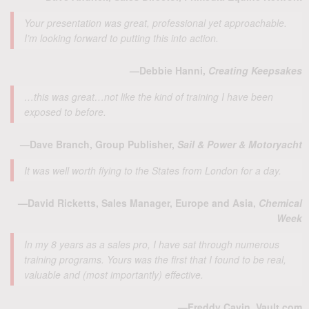
Your presentation was great, professional yet approachable.
I’m looking forward to putting this into action.
—Debbie Hanni,
Creating Keepsakes
…this was great…not like the kind of training I have been
exposed to before.
—Dave Branch, Group Publisher,
Sail & Power & Motoryacht
It was well worth flying to the States from London for a day.
—David Ricketts, Sales Manager, Europe and Asia,
Chemical
Week
In my 8 years as a sales pro, I have sat through numerous
training programs. Yours was the first that I found to be real,
valuable and (most importantly) effective.
—Freddy Cavin, Vault.com