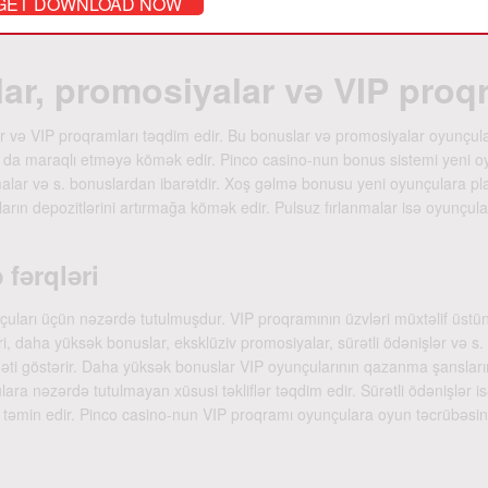
GET DOWNLOAD NOW
ı oyun təmin etməyə çalışır. Bu səbəbdən platforma təhlükəsizlik protok
ar, promosiyalar və VIP proq
r və VIP proqramları təqdim edir. Bu bonuslar və promosiyalar oyunçula
 da maraqlı etməyə kömək edir. Pinco casino-nun bonus sistemi yeni o
malar və s. bonuslardan ibarətdir. Xoş gəlmə bonusu yeni oyunçulara p
arın depozitlərini artırmağa kömək edir. Pulsuz fırlanmalar isə oyunçular
 fərqləri
uları üçün nəzərdə tutulmuşdur. VIP proqramının üzvləri müxtəlif üstü
, daha yüksək bonuslar, eksklüziv promosiyalar, sürətli ödənişlər və s. y
i göstərir. Daha yüksək bonuslar VIP oyunçularının qazanma şanslarını 
ara nəzərdə tutulmayan xüsusi təkliflər təqdim edir. Sürətli ödənişlər i
i təmin edir. Pinco casino-nun VIP proqramı oyunçulara oyun təcrübəsi