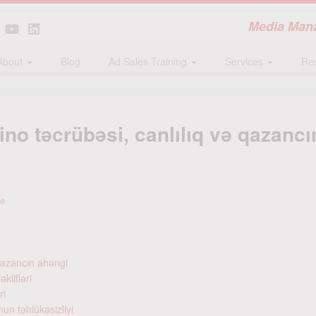
Media Mana
About
Blog
Ad Sales Training
Services
Re
no təcrübəsi, canlılıq və qazancı
se
 qazancın ahəngi
klifləri
ri
un təhlükəsizliyi