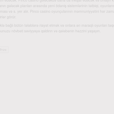
davam edəcək. Pinco casino gələcəkdə daha da inkişaf edəcək və onlayn 
n gələcək planları arasında yeni ödəniş sistemlərinin tətbiqi, oyunlar
rılması və s. yer alır. Pinco casino oyunçularının məmnuniyyətini hər za
rlər görür.
klə bağlı bütün tələblərə riayət etmək və onlara ən maraqlı oyunları tə
ununuzu növbəti səviyyəyə qaldırın və qələbənin həzzini yaşayın.
Print