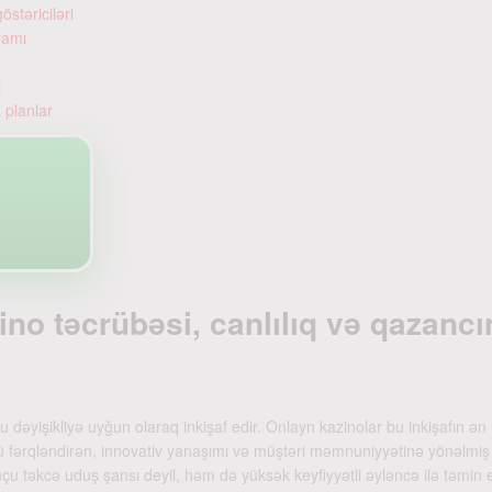
östəriciləri
ramı
ı
 planlar
no təcrübəsi, canlılıq və qazancı
 dəyişikliyə uyğun olaraq inkişaf edir. Onlayn kazinolar bu inkişafın ən
 fərqləndirən, innovativ yanaşımı və müştəri məmnuniyyətinə yönəlmiş
nçu təkcə uduş şansı deyil, həm də yüksək keyfiyyətli əyləncə ilə təmin ed