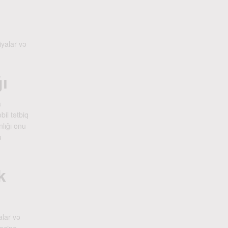
yalar və
ğı
a
il tətbiq
nlığı onu
u
k
alar və