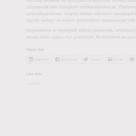
texnoloji yeniliklər ilə oyunçularına sürprizlər etməyə 
dünyasında lider mövqeyini möhkəmləndirəcək. Platformanı
optimallaşdırılması, müştəri dəstək xidmətinin yaxşılaşdı
planda saxlayır və onların gözləntilərini qarşılayacaq tədbi
Müşmələrinə ən keyfiyyətli xidmət göstərmək, təhlükəsizli
etmək pinco casino-nun prioritetidir. Bu platforma ilə oy
Share this:
LinkedIn
Facebook
Twitter
Email
Like this:
Loading...