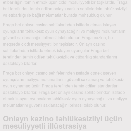
etibarlılığını təmin etmək üçün ciddi məsuliyyətli bir təşkilatdır. Fraga
bet tərəfindən təmin edilən onlayn casino səhifələrinin təhlükəsizliyi
və etibarlılığı ilə bağlı məlumatlar burada məhsulduq olunur.
Fraga bet onlayn casino səhifələrindən istifadə etmək istəyən
oyunçuların təhlükəsiz oyun oynayacağını və maliyyə məlumatlarını
güvənli saxlanacağını bilməsi tələb olunur. Fraga cazino, bu
məqsədə ciddi məsuliyyətli bir təşkilatdır. Onlayn casino
səhifələrindən istifadə etmək istəyən oyunçular Fraga bet
tərəfindən təmin edilən təhlükəsizlik və etibarlılıq standartlarını
dəstəkləyə bilərlər.
Fraga bet onlayn casino səhifələrindən istifadə etmək istəyən
oyunçuların maliyyə məlumatlarını güvənli saxlamaq və təhlükəsiz
oyun oynamaq üçün Fraga tərəfindən təmin edilən standartları
dəstəkləyə bilərlər. Fraga bet onlayn casino səhifələrindən istifadə
etmək istəyən oyunçuların təhlükəsiz oyun oynayacağını və maliyyə
məlumatlarını güvənli saxlanacağını bilməsi tələb olunur.
Onlayn kazino təhlükəsizliyi üçün
məsuliyyətli illüstrasiya