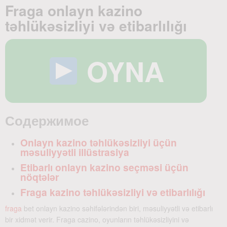
Fraga onlayn kazino
təhlükəsizliyi və etibarlılığı
OYNA
Содержимое
Onlayn kazino təhlükəsizliyi üçün
məsuliyyətli illüstrasiya
Etibarlı onlayn kazino seçməsi üçün
nöqtələr
Fraga kazino təhlükəsizliyi və etibarlılığı
fraga
bet onlayn kazino səhifələrindən biri, məsuliyyətli və etibarlı
bir xidmət verir. Fraga cazino, oyunların təhlükəsizliyini və