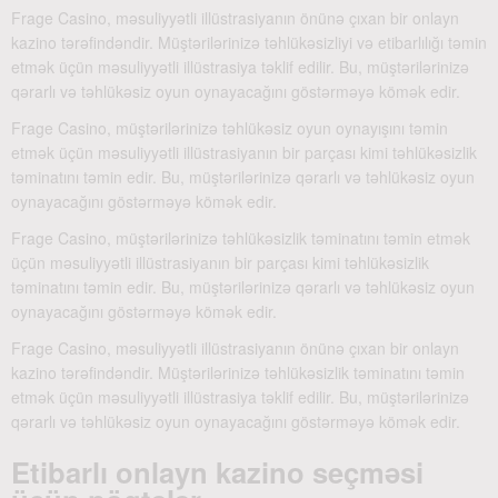
Frage Casino, məsuliyyətli illüstrasiyanın önünə çıxan bir onlayn
kazino tərəfindəndir. Müştərilərinizə təhlükəsizliyi və etibarlılığı təmin
etmək üçün məsuliyyətli illüstrasiya təklif edilir. Bu, müştərilərinizə
qərarlı və təhlükəsiz oyun oynayacağını göstərməyə kömək edir.
Frage Casino, müştərilərinizə təhlükəsiz oyun oynayışını təmin
etmək üçün məsuliyyətli illüstrasiyanın bir parçası kimi təhlükəsizlik
təminatını təmin edir. Bu, müştərilərinizə qərarlı və təhlükəsiz oyun
oynayacağını göstərməyə kömək edir.
Frage Casino, müştərilərinizə təhlükəsizlik təminatını təmin etmək
üçün məsuliyyətli illüstrasiyanın bir parçası kimi təhlükəsizlik
təminatını təmin edir. Bu, müştərilərinizə qərarlı və təhlükəsiz oyun
oynayacağını göstərməyə kömək edir.
Frage Casino, məsuliyyətli illüstrasiyanın önünə çıxan bir onlayn
kazino tərəfindəndir. Müştərilərinizə təhlükəsizlik təminatını təmin
etmək üçün məsuliyyətli illüstrasiya təklif edilir. Bu, müştərilərinizə
qərarlı və təhlükəsiz oyun oynayacağını göstərməyə kömək edir.
Etibarlı onlayn kazino seçməsi