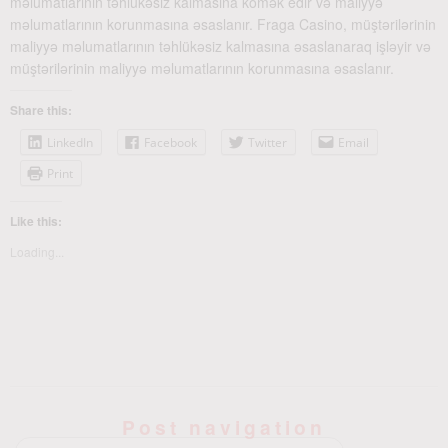
məlumatlarının təhlükəsiz kalmasına kömək edir və maliyyə
məlumatlarının korunmasına əsaslanır. Fraga Casino, müştərilərinin
maliyyə məlumatlarının təhlükəsiz kalmasına əsaslanaraq işləyir və
müştərilərinin maliyyə məlumatlarının korunmasına əsaslanır.
Share this:
LinkedIn
Facebook
Twitter
Email
Print
Like this:
Loading...
Post navigation