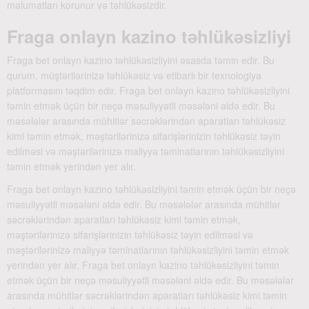
məlumatları korunur və təhlükəsizdir.
Fraga onlayn kazino təhlükəsizliyi
Fraga bet onlayn kazino təhlükəsizliyini əsasda təmin edir. Bu
qurum, müştərilərinizə təhlükəsiz və etibarlı bir texnologiya
platformasını təqdim edir. Fraga bet onlayn kazino təhlükəsizliyini
təmin etmək üçün bir neçə məsuliyyətli məsələni əldə edir. Bu
məsələlər arasında mühitlər səcrəklərindən aparatları təhlükəsiz
kimi təmin etmək, məştərilərinizə sifarişlərinizin təhlükəsiz təyin
edilməsi və məştərilərinizə maliyyə təminatlarının təhlükəsizliyini
təmin etmək yerindən yer alır.
Fraga bet onlayn kazino təhlükəsizliyini təmin etmək üçün bir neçə
məsuliyyətli məsələni əldə edir. Bu məsələlər arasında mühitlər
səcrəklərindən aparatları təhlükəsiz kimi təmin etmək,
məştərilərinizə sifarişlərinizin təhlükəsiz təyin edilməsi və
məştərilərinizə maliyyə təminatlarının təhlükəsizliyini təmin etmək
yerindən yer alır. Fraga bet onlayn kazino təhlükəsizliyini təmin
etmək üçün bir neçə məsuliyyətli məsələni əldə edir. Bu məsələlər
arasında mühitlər səcrəklərindən aparatları təhlükəsiz kimi təmin