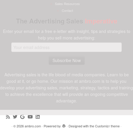
Sales Resources
Contact
The Advertising Sales
Imperative
Enter your email for a free e-letter with insight, tips and strategies to
help you sell more advertising:
Advertising sales is the life blood of media companies. Learn to be
good at it, or go home. Our mission at ambro.com is to help you
develop your advertising sales, marketing, strategy, tactics and training
to achieve the excellence that will provide an ongoing competitive
advantage.
·
© 2026
ambro.com
·
Powered by
·
Designed with the
Customizr theme
·