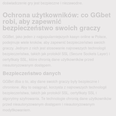
doświadczenie gry jest bezpieczne i niezawodne.
Ochrona użytkowników: co GGbet
robi, aby zapewnić
bezpieczeństwo swoich graczy
GGBet, jako jeden z najpopularniejszych kasyn online w Polsce,
podejmuje wiele kroków, aby zapewnić bezpieczeństwo swoich
graczy. Jednym z nich jest stosowanie najnowszych technologii
bezpieczeństwa, takich jak protokół SSL (Secure Sockets Layer) i
certyfikaty SSL, które chronią dane użytkowników przed
nieautoryzowanym dostępem.
Bezpieczeństwo danych
GGBet dba o to, aby dane swoich graczy były bezpieczne i
chronione. Aby to osiągnąć, korzysta z najnowszych technologii
bezpieczeństwa, takich jak protokół SSL, certyfikaty SSL i
algorytmy szyfrowania. Te technologie chronią dane użytkowników
przed nieautoryzowanym dostępem i nieautoryzowanym
modyfikowaniem.