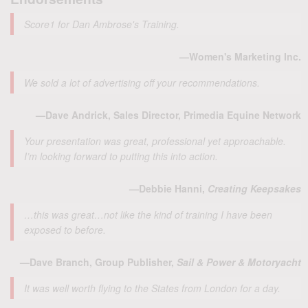
Score1 for Dan Ambrose's Training.
—Women's Marketing Inc.
We sold a lot of advertising off your recommendations.
—Dave Andrick, Sales Director, Primedia Equine Network
Your presentation was great, professional yet approachable.
I’m looking forward to putting this into action.
—Debbie Hanni,
Creating Keepsakes
…this was great…not like the kind of training I have been
exposed to before.
—Dave Branch, Group Publisher,
Sail & Power & Motoryacht
It was well worth flying to the States from London for a day.