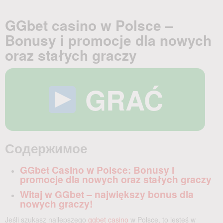
GGbet casino w Polsce –
Bonusy i promocje dla nowych
oraz stałych graczy
GRAĆ
Содержимое
GGbet Casino w Polsce: Bonusy i
promocje dla nowych oraz stałych graczy
Witaj w GGbet – największy bonus dla
nowych graczy!
Jeśli szukasz najlepszego
ggbet casino
w Polsce, to jesteś w