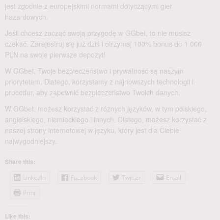
jest zgodnie z europejskimi normami dotyczącymi gier
hazardowych.
Jeśli chcesz zacząć swoją przygodę w GGbet, to nie musisz
czekać. Zarejestruj się już dziś i otrzymaj 100% bonus do 1 000
PLN na swoje pierwsze depozyt!
W GGbet, Twoje bezpieczeństwo i prywatność są naszym
priorytetem. Dlatego, korzystamy z najnowszych technologii i
procedur, aby zapewnić bezpieczeństwo Twoich danych.
W GGbet, możesz korzystać z różnych języków, w tym polskiego,
angielskiego, niemieckiego i innych. Dlatego, możesz korzystać z
naszej strony internetowej w języku, który jest dla Ciebie
najwygodniejszy.
Share this:
LinkedIn
Facebook
Twitter
Email
Print
Like this: