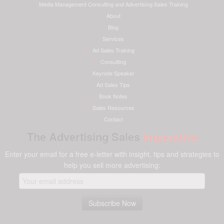
Media Management Consulting and Advertising Sales Training
About
Blog
Services
Ad Sales Training
Consulting
Keynote Speaker
Ad Sales Tips
Book Notes
Sales Resources
Contact
The Advertising Sales
Imperative
Enter your email for a free e-letter with insight, tips and strategies to
help you sell more advertising: