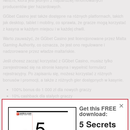
NetEnt, która jest jednym z najbardziej renomowanych
producentów gier hazardowych.
GGbet Casino jest także dostępne na różnych platformach, takich
jak desktop, tablet i mobilny, co sprawia, że gracze mogą korzystać
z kasyna w każdym miejscu i w każdej chwili.
Warto zauważyć, że GGbet Casino jest licencjonowane przez Malta
Gaming Authority, co oznacza, że jest ono regulowane i
nadzorowane przez władze maltańskie.
Jeśli chcesz zacząć korzystać z GGbet Casino, musisz tylko
zarejestrować się na stronie kasyna i wypełnić formularz
rejestracyjny. Po zapisaniu się, możesz korzystać z różnych
bonusów i promocji, a także z różnych gier dostępnych w kasynie.
100% bonus do 1 000 zł dla nowych graczy
10% cashback dla stałych graczy
20% bonus do 500 zł na każdą wpłatę dla stałych graczy
×
Get this FREE
Turnieje i loterie dla stałych graczy
download:
Program lojalnościowy dla stałych graczy
5 Secrets
Witaj w GGbet – największy bonus