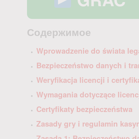
Содержимое
Wprowadzenie do świata leg
Bezpieczeństwo danych i tra
Weryfikacja licencji i certyfi
Wymagania dotyczące licenc
Certyfikaty bezpieczeństwa
Zasady gry i regulamin kasy
Zasada 1: Bezpieczeństwo d