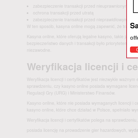
zabezpieczenie transakcji przed nieuprawnionym do
ochrona transakcji przed utratą
zabezpieczenie transakcji przed nieprawidłowym wyk
Sa
W ten sposób, kasyna online mogą zapewnić, że transak
Kasyna online, które oferują legalne kasyno, takie jak k
off
bezpieczeństwo danych i transakcji było priorytetem. W 
niezawodne.
Weryfikacja licencji i c
Weryfikacja licencji i certyfikatów jest niezwykle ważny
sprawdzeniu, czy kasyno online posiada wymagane licencj
Regulacji Gry (URG) i Ministerstwo Finansów.
Kasyno online, które nie posiada wymaganych licencji i c
kasyno online, które chce działać w Polsce, spełniało wym
Weryfikacja licencji i certyfikatów polega na sprawdzeniu
posiada licencję na prowadzenie gier hazardowych, wy