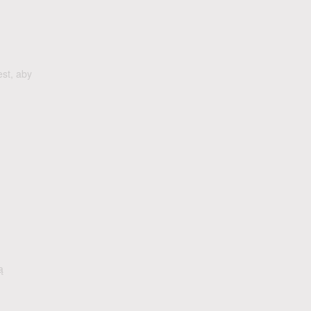
est, aby
ą