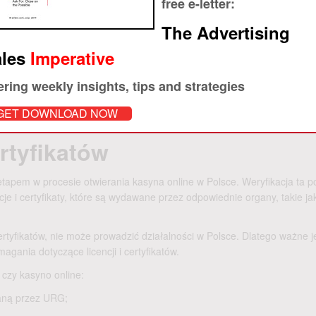
free e-letter:
stępem
The Advertising
orzystaniem
les
Imperative
cje są bezpieczne i niezawodne.
asyno online automaty,
polskie kasyno
online, muszą zapewniać, aby
ering weekly insights, tips and strategies
ten sposób, gracze mogą być pewni, że ich dane są bezpieczne i transa
GET DOWNLOAD NOW
ertyfikatów
m etapem w procesie otwierania kasyna online w Polsce. Weryfikacja ta 
e i certyfikaty, które są wydawane przez odpowiednie organy, takie ja
ertyfikatów, nie może prowadzić działalności w Polsce. Dlatego ważne j
agania dotyczące licencji i certyfikatów.
, czy kasyno online:
daną przez URG;