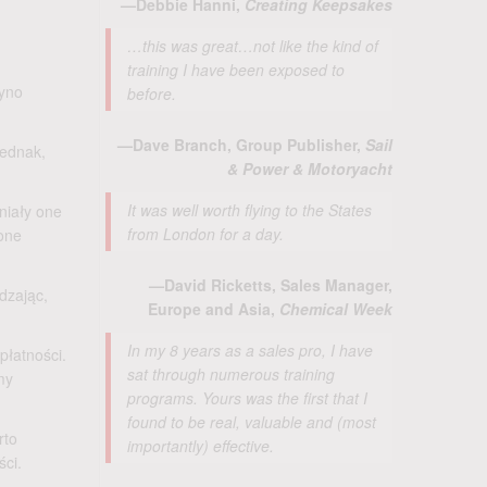
—Debbie Hanni,
Creating Keepsakes
…this was great…not like the kind of
training I have been exposed to
syno
before.
—Dave Branch, Group Publisher,
Sail
Jednak,
& Power & Motoryacht
It was well worth flying to the States
niały one
from London for a day.
 one
—David Ricketts, Sales Manager,
dzając,
Europe and Asia,
Chemical Week
In my 8 years as a sales pro, I have
płatności.
sat through numerous training
my
programs. Yours was the first that I
found to be real, valuable and (most
rto
importantly) effective.
ści.