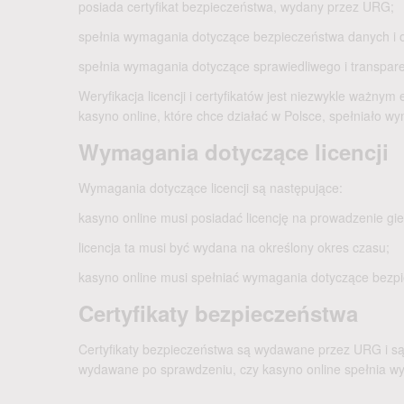
posiada certyfikat bezpieczeństwa, wydany przez URG;
spełnia wymagania dotyczące bezpieczeństwa danych i o
spełnia wymagania dotyczące sprawiedliwego i transpar
Weryfikacja licencji i certyfikatów jest niezwykle ważny
kasyno online, które chce działać w Polsce, spełniało wym
Wymagania dotyczące licencji
Wymagania dotyczące licencji są następujące:
kasyno online musi posiadać licencję na prowadzenie g
licencja ta musi być wydana na określony okres czasu;
kasyno online musi spełniać wymagania dotyczące bezpi
Certyfikaty bezpieczeństwa
Certyfikaty bezpieczeństwa są wydawane przez URG i są w
wydawane po sprawdzeniu, czy kasyno online spełnia w