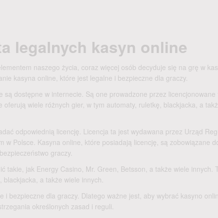
!
a legalnych kasyn online
 elementem naszego życia, coraz więcej osób decyduje się na grę w ka
ie kasyna online, które jest legalne i bezpieczne dla graczy.
re są dostępne w internecie. Są one prowadzone przez licencjonowane 
 oferują wiele różnych gier, w tym automaty, ruletkę, blackjacka, a tak
adać odpowiednią licencję. Licencja ta jest wydawana przez Urząd Regu
 w Polsce. Kasyna online, które posiadają licencję, są zobowiązane d
 bezpieczeństwo graczy.
 takie, jak Energy Casino, Mr. Green, Betsson, a także wiele innych. 
, blackjacka, a także wiele innych.
e i bezpieczne dla graczy. Dlatego ważne jest, aby wybrać kasyno onlin
trzegania określonych zasad i reguli.