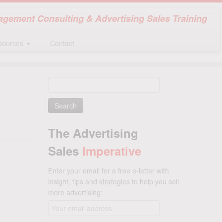
gement Consulting & Advertising Sales Training
sources
Contact
Search
for:
The Advertising
Sales
Imperative
Enter your email for a free e-letter with
insight, tips and strategies to help you sell
more advertising: