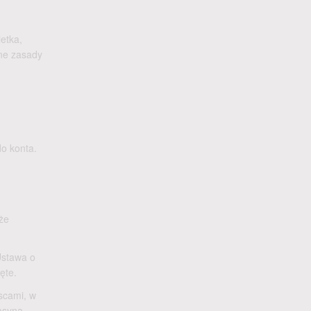
etka,
one zasady
o konta.
kże
Ustawa o
ęte.
jscami, w
asyna