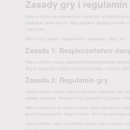
Zasady gry i regulamin
Kasyna online są popularnymi miejscami, w których gracz
blackjack i wiele innych. Aby zapewnić bezpieczeństwo i
i regulamin.
Wśród tych zasad i regulaminów znajdujemy takie, jak:
Zasada 1: Bezpieczeństwo dan
Kasyna online muszą zapewniać bezpieczeństwo danych s
Aby to osiągnąć, kasyna online korzystają z ochrony dan
Zasada 2: Regulamin gry
Kasyna online muszą również spełniać regulamin gry, któ
zasady wygrania. Regulamin gry powinien być jasny i łat
Warto zauważyć, że kasyna online, które oferują gry ha
grach hazardowych. Kasyna online, które nie spełniają 
Kasyna online, takie jak polskie kasyno online, kasyno on
których gracze mogą korzystać z różnych gier hazardowy