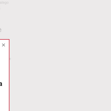
latego
.
e
×
ronione
a
 były