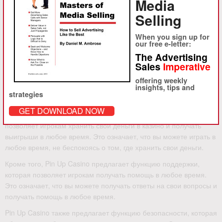
Media
зеркале Pin Up Casino. Оно обеспечивает анонимность и
защищает вашу личную информацию.
Selling
Таким образом, если вы ищете официальное зеркало Pin Up
When you sign up for
Casino, то вам нужно выбрать только надежные зеркала и
our free e-letter:
играть на них. Это обеспечит вам безопасный доступ к игровому
The Advertising
ресурсу и защиту вашей личной информации.
Sales
Imperative
offering weekly
Преимущества и функции Pin Up
insights, tips and
Casino
strategies
GET DOWNLOAD NOW
Pin Up Casino также предлагает функцию депозита, которая
позволяет игрокам хранить свои деньги в казино и получать
выигрыши в любое время. Это означает, что вы можете играть в
любое время, не беспокоясь о том, где хранить свои деньги.
Кроме того, Pin Up Casino предлагает функцию поддержки,
которая позволяет игрокам получать помощь в любое время.
Это означает, что вы можете получать ответы на свои вопросы и
получать помощь в любое время.
Pin Up Casino также предлагает функцию безопасности, которая