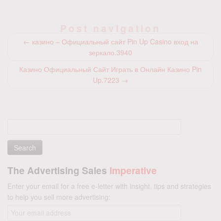
Post navigation
←
казино – Официальный сайт Pin Up Casino вход на
зеркало.3940
Казино Официальный Сайт Играть в Онлайн Казино Pin
Up.7223
→
Search
for:
The Advertising Sales
Imperative
Enter your email for a free e-letter with insight, tips and strategies
to help you sell more advertising: