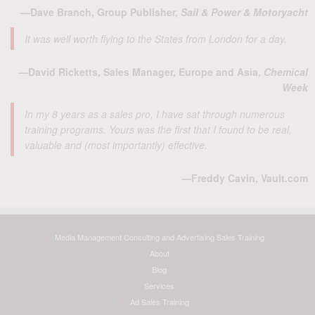
—Dave Branch, Group Publisher,
Sail & Power & Motoryacht
It was well worth flying to the States from London for a day.
—David Ricketts, Sales Manager, Europe and Asia,
Chemical
Week
In my 8 years as a sales pro, I have sat through numerous
training programs. Yours was the first that I found to be real,
valuable and (most importantly) effective.
—Freddy Cavin, Vault.com
Media Management Consulting and Advertising Sales Training
About
Blog
Services
Ad Sales Training