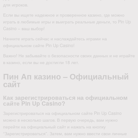
для игроков.
Если вы ищете надежное и проверенное казино, где можно
играть в любимые игры и выиграть реальные деньги, то Pin Up
Casino – ваш выбор!
Начните играть сейчас и наслаждайтесь играми на
официальном сайте Pin Up Casino!
Важно! Не забывайте о безопасности своих данных и не играйте
в казино, если вы не достигли 18 лет.
Пин Ап казино – Официальный
сайт
Как зарегистрироваться на официальном
сайте Pin Up Casino?
Зарегистрироваться на официальном сайте Pin Up Casino
можно в несколько шагов. В первую очередь, вам нужно
перейти на официальный сайт и нажать на кнопку
“Зарегистрироваться”. Затем, вам нужно ввести свои личные