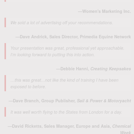
—Women's Marketing Inc.
We sold a lot of advertising off your recommendations.
—Dave Andrick, Sales Director, Primedia Equine Network
Your presentation was great, professional yet approachable.
I’m looking forward to putting this into action.
—Debbie Hanni,
Creating Keepsakes
…this was great…not like the kind of training I have been
exposed to before.
—Dave Branch, Group Publisher,
Sail & Power & Motoryacht
It was well worth flying to the States from London for a day.
—David Ricketts, Sales Manager, Europe and Asia,
Chemical
Week