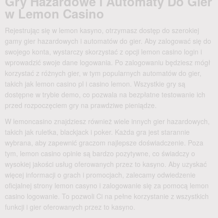
Gry Hazardowe i Automaty Do Gier
w Lemon Casino
Rejestrując się w lemon kasyno, otrzymasz dostęp do szerokiej
gamy gier hazardowych i automatów do gier. Aby zalogować się do
swojego konta, wystarczy skorzystać z opcji lemon casino login i
wprowadzić swoje dane logowania. Po zalogowaniu będziesz mógł
korzystać z różnych gier, w tym popularnych automatów do gier,
takich jak lemon casino pl i casino lemon. Wszystkie gry są
dostępne w trybie demo, co pozwala na bezpłatne testowanie ich
przed rozpoczęciem gry na prawdziwe pieniądze.
W lemoncasino znajdziesz również wiele innych gier hazardowych,
takich jak ruletka, blackjack i poker. Każda gra jest starannie
wybrana, aby zapewnić graczom najlepsze doświadczenie. Poza
tym, lemon casino opinie są bardzo pozytywne, co świadczy o
wysokiej jakości usług oferowanych przez to kasyno. Aby uzyskać
więcej informacji o grach i promocjach, zalecamy odwiedzenie
oficjalnej strony lemon casyno i zalogowanie się za pomocą lemon
casino logowanie. To pozwoli Ci na pełne korzystanie z wszystkich
funkcji i gier oferowanych przez to kasyno.