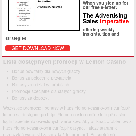
When you sign up for
kasyno znajdują się również bonusy za polecenie przyjaciela,
our free e-letter:
bonusy za udział w turniejach i wiele innych. Aby dowiedzieć się
The Advertising
więcej o dostępnych promocjach, należy odwiedzić stronę
Sales
Imperative
https://lemon-casino-online.info.pl/ casino opinie i zapoznać się z
offering weekly
warunkami i zasadami każdej promocji. Przed zarejestrowaniem
insights, tips and
strategies
się, warto również przeczytać https://lemon-casino-online.info.pl/
kasyno logowanie, aby upewnić się, że wszystkie informacje są
GET DOWNLOAD NOW
poprawne.
Lista dostępnych promocji w Lemon Casino
Bonus powitalny dla nowych graczy
Bonus za polecenie przyjaciela
Bonusy za udział w turniejach
Promocje specjalne dla stałych graczy
Bonusy za depozyt
Wszystkie promocje i bonusy w https://lemon-casino-online.info.pl/
lemon są dostępne po https://lemon-casino-online.info.pl/ casino
login i spełnieniu określonych warunków. Aby uniknąć problemów z
https://lemon-casino-online.info.pl/ casyno, należy starannie
przeczytać warunki i zasady każdej promocji. Po spełnieniu