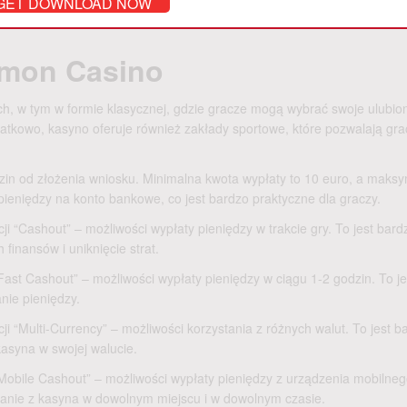
kim, w której gracze muszą wykazać swoją umiejętność w walce z dzik
GET DOWNLOAD NOW
emon Casino
, w tym w formie klasycznej, gdzie gracze mogą wybrać swoje ulubio
odatkowo, kasyno oferuje również zakłady sportowe, które pozwalają gr
in od złożenia wniosku. Minimalna kwota wypłaty to 10 euro, a maks
ieniędzy na konto bankowe, co jest bardzo praktyczne dla graczy.
 “Cashout” – możliwości wypłaty pieniędzy w trakcie gry. To jest bard
finansów i uniknięcie strat.
Fast Cashout” – możliwości wypłaty pieniędzy w ciągu 1-2 godzin. To j
nie pieniędzy.
 “Multi-Currency” – możliwości korzystania z różnych walut. To jest b
asyna w swojej walucie.
“Mobile Cashout” – możliwości wypłaty pieniędzy z urządzenia mobilnego
anie z kasyna w dowolnym miejscu i w dowolnym czasie.