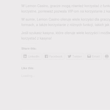
W Lemon Casino, gracze mogą również korzystać z funkcji
korzystne, ponieważ pozwala VIP-om na korzystanie z ka
W sumie, Lemon Casino oferuje wiele korzyści dla gracz
formach, a także korzystanie z różnych funkcji, takich ja
Jeśli szukasz kasyna, które oferuje wiele korzyści i możli
korzystać z kasyna!
Share this:
LinkedIn
Facebook
Twitter
Email
Like this:
Loading...