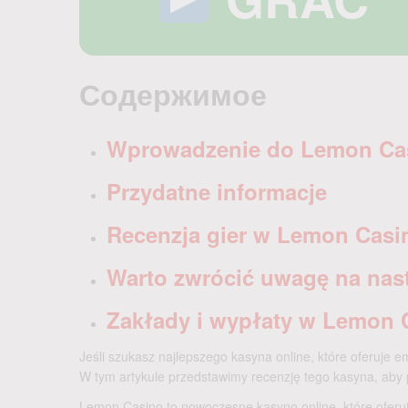
Содержимое
Wprowadzenie do Lemon Ca
Przydatne informacje
Recenzja gier w Lemon Casi
Warto zwrócić uwagę na nast
Zakłady i wypłaty w Lemon 
Jeśli szukasz najlepszego kasyna online, które oferuje 
W tym artykule przedstawimy recenzję tego kasyna, aby
Lemon Casino to nowoczesne kasyno online, które oferuje s