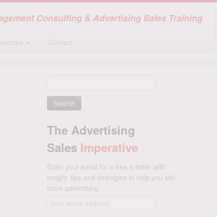
gement Consulting & Advertising Sales Training
sources
Contact
Search
for:
The Advertising
Sales
Imperative
Enter your email for a free e-letter with
insight, tips and strategies to help you sell
more advertising: