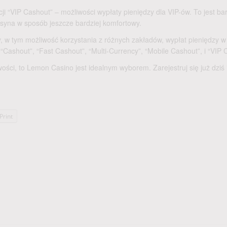
 “VIP Cashout” – możliwości wypłaty pieniędzy dla VIP-ów. To jest ba
syna w sposób jeszcze bardziej komfortowy.
y, w tym możliwość korzystania z różnych zakładów, wypłat pieniędzy w
k “Cashout”, “Fast Cashout”, “Multi-Currency”, “Mobile Cashout”, i “VIP 
wości, to Lemon Casino jest idealnym wyborem. Zarejestruj się już dziś i
Print