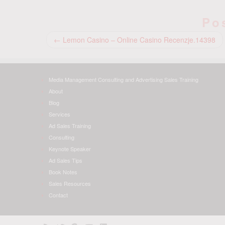
Po
←
Lemon Casino – Online Casino Recenzje.14398
Media Management Consulting and Advertising Sales Training
About
Blog
Services
Ad Sales Training
Consulting
Keynote Speaker
Ad Sales Tips
Book Notes
Sales Resources
Contact