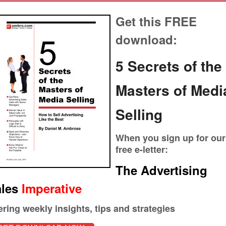
Get this FREE
ng Authority.
centów, takich jak NetEnt, Microgaming i Evolution Gaming.
download:
, które mogą pomóc Ci zwiększyć swoje szanse na wygraną.
olwiek pytania lub problemów z logowaniem się.
5 Secrets of the
gier i atrakcyjne oferty, to Lemon Casino jest idealnym wyborem. Zarejes
Masters of Medi
 Casino
Selling
są dostępne dla graczy z Polski. Wśród nich są klasyki, takie jak rul
When you sign up for our
są dostarczane przez różne producentów gier. Wśród nich są gry z różn
free e-letter:
y związane z hazardem.
The Advertising
ujące gry:
les
Imperative
gę na takie gry, jak “Book of Dead”, “Starburst” i “Mega Moolah”. Te
nia. “Book of Dead” to gra z tematem egipskim, w której gracze muszą
ering weekly insights, tips and strategies
cznym, w której gracze muszą wykazać swoją umiejętność w walce z