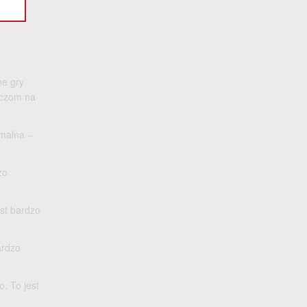
imi
ne gry
aczom na
ymalna –
zo
est bardzo
ardzo
. To jest