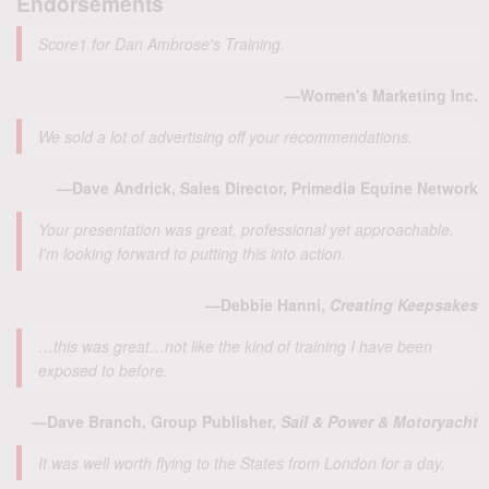
Endorsements
Score1 for Dan Ambrose's Training.
—Women's Marketing Inc.
We sold a lot of advertising off your recommendations.
—Dave Andrick, Sales Director, Primedia Equine Network
Your presentation was great, professional yet approachable.
I’m looking forward to putting this into action.
—Debbie Hanni,
Creating Keepsakes
…this was great…not like the kind of training I have been
exposed to before.
—Dave Branch, Group Publisher,
Sail & Power & Motoryacht
It was well worth flying to the States from London for a day.