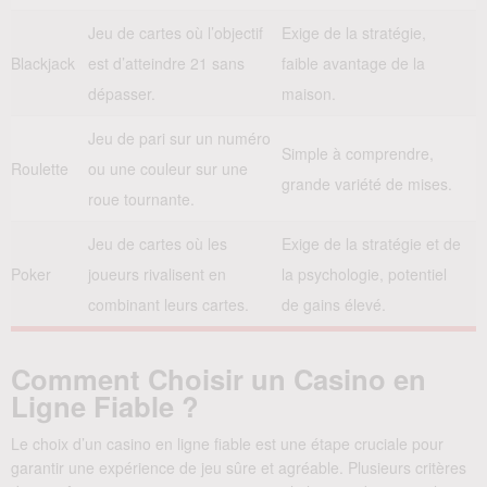
Jeu de cartes où l’objectif
Exige de la stratégie,
Blackjack
est d’atteindre 21 sans
faible avantage de la
dépasser.
maison.
Jeu de pari sur un numéro
Simple à comprendre,
Roulette
ou une couleur sur une
grande variété de mises.
roue tournante.
Jeu de cartes où les
Exige de la stratégie et de
Poker
joueurs rivalisent en
la psychologie, potentiel
combinant leurs cartes.
de gains élevé.
Comment Choisir un Casino en
Ligne Fiable ?
Le choix d’un casino en ligne fiable est une étape cruciale pour
garantir une expérience de jeu sûre et agréable. Plusieurs critères