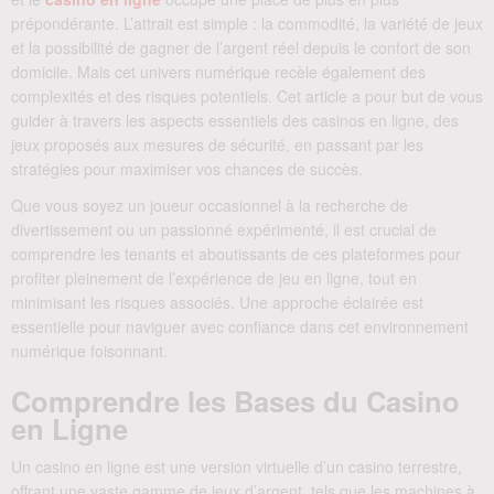
prépondérante. L’attrait est simple : la commodité, la variété de jeux
et la possibilité de gagner de l’argent réel depuis le confort de son
domicile. Mais cet univers numérique recèle également des
complexités et des risques potentiels. Cet article a pour but de vous
guider à travers les aspects essentiels des casinos en ligne, des
jeux proposés aux mesures de sécurité, en passant par les
stratégies pour maximiser vos chances de succès.
Que vous soyez un joueur occasionnel à la recherche de
divertissement ou un passionné expérimenté, il est crucial de
comprendre les tenants et aboutissants de ces plateformes pour
profiter pleinement de l’expérience de jeu en ligne, tout en
minimisant les risques associés. Une approche éclairée est
essentielle pour naviguer avec confiance dans cet environnement
numérique foisonnant.
Comprendre les Bases du Casino
en Ligne
Un casino en ligne est une version virtuelle d’un casino terrestre,
offrant une vaste gamme de jeux d’argent, tels que les machines à