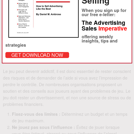
Selling
Sécurité et Jeu Responsable
When you sign up for
our free e-letter:
Les casinos en ligne réglementés mettent en œuvre des mesures
The Advertising
de sécurité rigoureuses pour protéger les joueurs contre la fraude
Sales
Imperative
et le blanchiment d’argent. Ces mesures comprennent la
vérification de l’identité des joueurs, la surveillance des transactions
offering weekly
insights, tips and
suspectes et la mise en place de limites de dépôt et de perte. Il est
strategies
également important de définir vos propres limites de jeu et de ne
GET DOWNLOAD NOW
jamais miser plus que ce que vous pouvez vous permettre de
perdre.
Le jeu peut devenir addictif, il est donc essentiel de rester conscient
des risques et de demander de l’aide si vous avez l’impression de
perdre le contrôle. De nombreuses organisations proposent un
soutien et des conseils aux joueurs ayant des problèmes de jeu. Le
jeu doit rester un divertissement, et non une source de stress ou de
problèmes financiers.
Fixez-vous des limites :
Déterminez un budget et un temps
de jeu maximum.
Ne jouez pas sous l’influence :
Évitez de jouer lorsque
vous êtes fatigué, stressé ou sous l’influence de l’alcool.