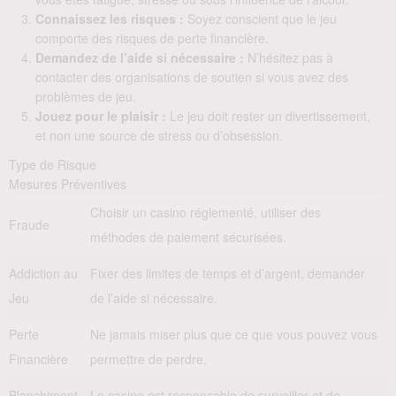
Connaissez les risques :
Soyez conscient que le jeu
comporte des risques de perte financière.
Demandez de l’aide si nécessaire :
N’hésitez pas à
contacter des organisations de soutien si vous avez des
problèmes de jeu.
Jouez pour le plaisir :
Le jeu doit rester un divertissement,
et non une source de stress ou d’obsession.
Type de Risque
Mesures Préventives
Choisir un casino réglementé, utiliser des
Fraude
méthodes de paiement sécurisées.
Addiction au
Fixer des limites de temps et d’argent, demander
Jeu
de l’aide si nécessaire.
Perte
Ne jamais miser plus que ce que vous pouvez vous
Financière
permettre de perdre.
Blanchiment
Le casino est responsable de surveiller et de