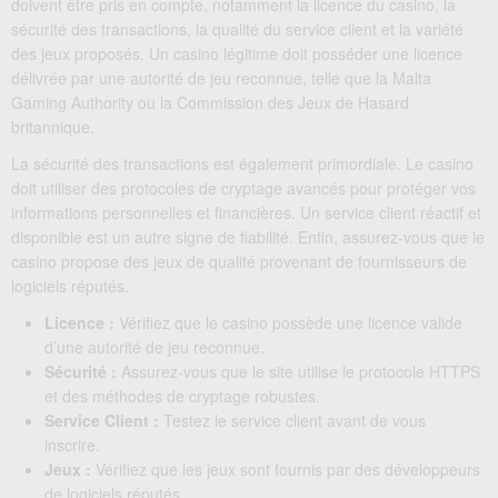
doivent être pris en compte, notamment la licence du casino, la
sécurité des transactions, la qualité du service client et la variété
des jeux proposés. Un casino légitime doit posséder une licence
délivrée par une autorité de jeu reconnue, telle que la Malta
Gaming Authority ou la Commission des Jeux de Hasard
britannique.
La sécurité des transactions est également primordiale. Le casino
doit utiliser des protocoles de cryptage avancés pour protéger vos
informations personnelles et financières. Un service client réactif et
disponible est un autre signe de fiabilité. Enfin, assurez-vous que le
casino propose des jeux de qualité provenant de fournisseurs de
logiciels réputés.
Licence :
Vérifiez que le casino possède une licence valide
d’une autorité de jeu reconnue.
Sécurité :
Assurez-vous que le site utilise le protocole HTTPS
et des méthodes de cryptage robustes.
Service Client :
Testez le service client avant de vous
inscrire.
Jeux :
Vérifiez que les jeux sont fournis par des développeurs
de logiciels réputés.