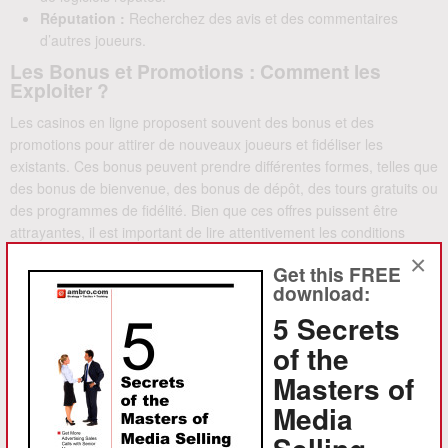
Réputation :
Recherchez des avis et des commentaires
d’autres joueurs.
Les Bonus et Promotions : Comment les
Exploiter ?
Les casinos en ligne proposent souvent des bonus et des
promotions pour attirer de nouveaux joueurs et fidéliser les
existants. Ces bonus peuvent prendre différentes formes, telles que
des bonus de bienvenue, des bonus de dépôt, des tours gratuits ou
des programmes de fidélité. Bien que ces offres puissent être
attrayantes, il est important de lire attentivement les conditions
générales qui leur sont associées. Les conditions de mise, par
×
Get this FREE
exemple, déterminent le nombre de fois que vous devez miser le
download:
montant du bonus avant de pouvoir retirer vos gains.
5 Secrets
Il est également essentiel de comprendre les restrictions de jeu et
of the
les délais de validité des bonus. Ne vous laissez pas aveugler par
des offres alléchantes sans prendre en compte ces aspects
Masters of
importants. Une stratégie intelligente consiste à choisir des bonus
Media
adaptés à vos habitudes de jeu et à vos préférences.