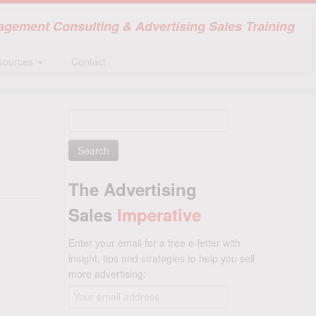
gement Consulting & Advertising Sales Training
sources
Contact
Search
for:
The Advertising
Sales
Imperative
Enter your email for a free e-letter with
insight, tips and strategies to help you sell
more advertising: