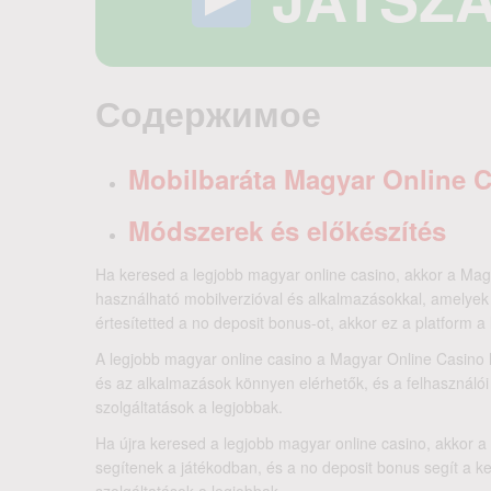
Содержимое
Mobilbaráta Magyar Online C
Módszerek és előkészítés
Ha keresed a legjobb magyar online casino, akkor a Magy
használható mobilverzióval és alkalmazásokkal, amelyek
értesítetted a no deposit bonus-ot, akkor ez a platform a
A legjobb magyar online casino a Magyar Online Casino l
és az alkalmazások könnyen elérhetők, és a felhasználói f
szolgáltatások a legjobbak.
Ha újra keresed a legjobb magyar online casino, akkor a
segítenek a játékodban, és a no deposit bonus segít a ke