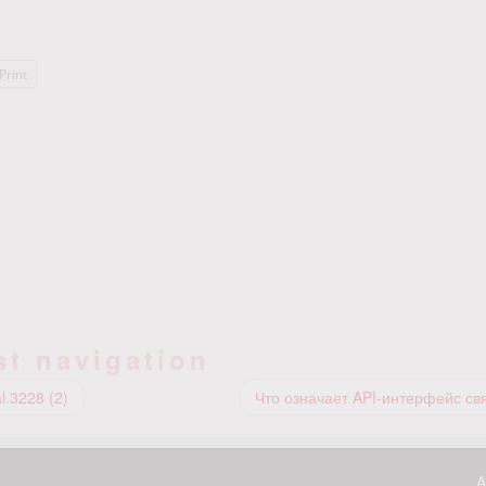
Print
st navigation
l.3228 (2)
Что означает API-интерфейс св
A