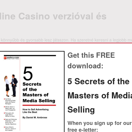
ine Casino verzióval és
könnyűbb és gyorsabb lesz játsszon. Ha szeretné keresni a legjobb mo
egíthet. Ez a bonus nem igényel be először ismételt bejelentkezést, és 
Get this FREE
 fizetős játékot játszanák. Online magyar casino és magyar casino onli
ek lehetővé teszik a játékot bármilyen helyen, bármikor. Ha újra szer
download:
 magyar appokat, melyek könnyű felhasználói felülettel és gyors betölté
5 Secrets of the
ű bejelentkezés, játék kezdése és nyertesek elérése. Minden appban 
betöltése és könnyű navigálása segítenek a játékban. Ha szeretné, hogy a
Masters of Medi
nline casino magyar mobilverzióit vagy appjait. Ez a módszer segít nek
Selling
tés
When you sign up for our
free e-letter:
r először is meg kell oldanod a mobilbarát verzióval és appokkal kapcs