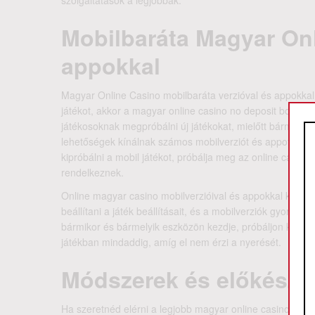
szolgáltatások a legjobbak.
Mobilbaráta Magyar Onl
appokkal
Magyar Online Casino mobilbaráta verzióval és appokkal 
játékot, akkor a magyar online casino no deposit bonus s
játékosoknak megpróbálni új játékokat, mielőtt bármilyen
lehetőségek kínálnak számos mobilverziót és appot, amely
kipróbálni a mobil játékot, próbálja meg az online casino
rendelkeznek.
Online magyar casino mobilverzióival és appokkal könny
beállítani a játék beállításait, és a mobilverziók gyors 
bármikor és bármelyik eszközön kezdje, próbáljon ki az o
játékban mindaddig, amíg el nem érzi a nyerését.
Módszerek és előkészí
Ha szeretnéd elérni a legjobb magyar online casino, akko