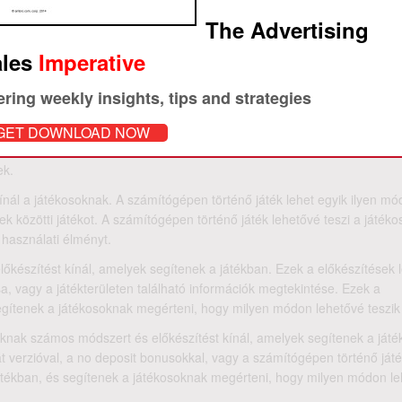
l és előkészítésekkel segítenek a játékosoknak a játékban. Legyen ez
The Advertising
gépen történő játék, mind a legjobb módszerek közül választhatod.
les
Imperative
érhetik a magyar online casino, bárhol is szerezzek hozzátuk. Ez a mó
k a számítógépét használni. A mobilbarát verziók és appok a leggyakr
ering weekly insights, tips and strategies
sztve vannak, így könnyen elérhetőek a játékosok számára.
 segítenek a játékosoknak. Ezek a bonusok lehetővé teszik, hogy a já
GET DOWNLOAD NOW
dítva. Ez a módszer segít a játékosoknak megérteni, hogy a magyar o
ek.
nál a játékosoknak. A számítógépen történő játék lehet egyik ilyen mó
k közötti játékot. A számítógépen történő játék lehetővé teszi a játék
 használati élményt.
őkészítést kínál, amelyek segítenek a játékban. Ezek a előkészítések 
a, vagy a játékterületen található információk megtekintése. Ezek a
egítenek a játékosoknak megérteni, hogy milyen módon lehetővé teszik 
oknak számos módszert és előkészítést kínál, amelyek segítenek a játé
 verzióval, a no deposit bonusokkal, vagy a számítógépen történő játé
átékban, és segítenek a játékosoknak megérteni, hogy milyen módon l