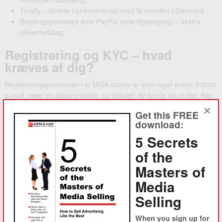
Trustly – direkte bankoverførsel med få minutter i Danmark.
Betalingsgatewaye som PayPal (hvis tilgængelig) – ekstra
sikkerhedslag.
Registrering og KYC – hvad
kræves af dig?
Registreringsprocessen i et MGA casino er som regel enkel: indtast
e‑mail, vælg en adgangskode, og bekræft din konto via et link. Når
du har foretaget din første indbetaling, vil casinoet bede om
×
Get this FREE
dokumentation for at overholde KYC‑reglerne.
download:
Typisk skal du uploade et gyldigt ID (pas eller kørekort), en
5 Secrets
adressebevis (f.eks. en regning) og en betalingsbevis (bankudskrift
of the
eller e‑wallet‑kvittering). Når dokumenterne er godkendt, kan du
begynde at hæve gevinster uden ekstra forsinkelser.
Masters of
Dokumentationsliste
Media
Selling
Gyldigt foto‑ID (pas eller kørekort).
Adressebevis (seneste el‑ eller vandregning).
When you sign up for
Betalingsbevis (bankudtog eller e‑wallet‑kvittering).