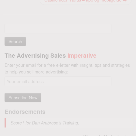
Search
for:
The Advertising Sales
Imperative
Enter your email for a free e-letter with insight, tips and strategies
to help you sell more advertising:
Endorsements
Score1 for Dan Ambrose's Training.