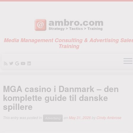
Media Management Consulting & Advertising Sale
Training
Skip
to
MGA casino i Danmark – den
content
komplette guide til danske
spillere
This entry was posted in
on
May 31, 2026
by
Cindy Ambrose
Advertising