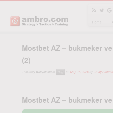
Home
Skip
to
Mostbet AZ – bukmeker ve 
content
(2)
This entry was posted in
on
May 27, 2026
by
Cindy Ambro
Blog
Mostbet AZ – bukmeker ve 