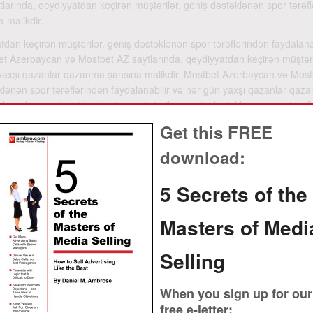
arında, qeydiyyatdan keçirən müştərilər, geniş dəstəklənən spor tərəf
 malikdir.
an keçirən müştərilər, geniş dəstəklənən spor tərəflərindən faydalanab
t Azerbaycan və Mostbet AZ saytlarında, qeydiyyatdan keçirən müştəri
n yaxşı qazanlar qazanma şansına malikdir. Mostbet Azerbaycan və Mos
əklənən spor tərəflərindən faydalanabilir və hər gün yaxşı qazanlar qaz
arında, qeydiyyatdan keçirən müştərilər, geniş dəstəklənən spor tərəf
 malikdir.
Get this FREE
 haqqında məlumatlar
download:
 Bu sayt, oyunlar üçün geniş bir seçim, güvenli bankasi, və əməliyyatla
5 Secrets of the
, mostbet.com domeninin əsasında işləyir və bu, şirkətin dünya çapın
rəsmi adı mostbet.az deyilir və bu, Azerbaycanın istifadəçilərinin daha k
Masters of Medi
Selling
 təqdim edir
rətli bir şəkildə müraciət etmək üçün yaradılmışdır. Qeydiyyat prosesini
When you sign up for our
əsini seçməlisiniz. Daha sonra, istifadəçi adı, şifrə, e-poçt və digər
free e-letter: