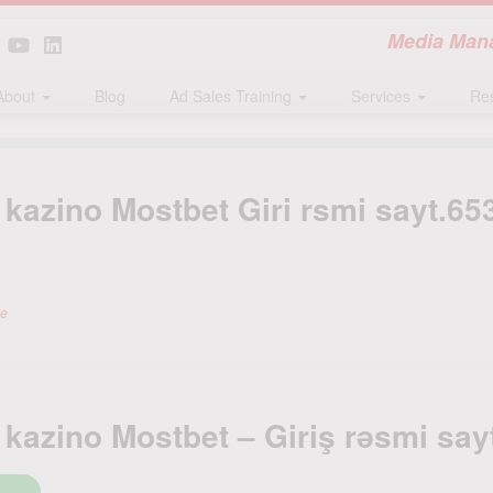
Media Mana
About
Blog
Ad Sales Training
Services
Re
kazino Mostbet Giri rsmi sayt.65
se
kazino Mostbet – Giriş rəsmi say