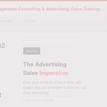
gement Consulting & Advertising Sales Training
sources
Contact
Search
32
for:
The Advertising
Sales
Imperative
Enter your email for a free e-letter with
insight, tips and strategies to help you sell
t
more advertising: