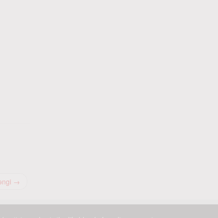
həngi
→