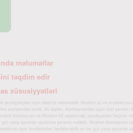
ında məlumatlar
ini təqdim edir
as xüsusiyyətləri
 qeydiyyatçıları üçün ideal bir secenekdir. Mostbet.az və mostbet.com 
o saytlarından biridir. Bu saytlar, Azerbaycanlıları üçün özel şanslar, 
 Mostbet Azerbaycan və Mostbet AZ saytlarında, qeydiyyatdan keçirən mü
hər gün yaxşı qazanlar qazanma şansına malikdir. Mostbet Azerbaycan v
əstəklənən spor tərəflərindən faydalanabilir və hər gün yaxşı qazanlar