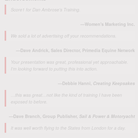
Score1 for Dan Ambrose's Training.
—Women's Marketing Inc.
We sold a lot of advertising off your recommendations.
—Dave Andrick, Sales Director, Primedia Equine Network
Your presentation was great, professional yet approachable.
I’m looking forward to putting this into action.
—Debbie Hanni,
Creating Keepsakes
…this was great…not like the kind of training I have been
exposed to before.
—Dave Branch, Group Publisher,
Sail & Power & Motoryacht
It was well worth flying to the States from London for a day.