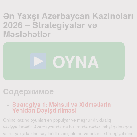
Ən Yaxşı Azərbaycan Kazinoları
2026 – Strategiyalar və
Məsləhətlər
OYNA
Содержимое
Strategiya 1: Məhsul və Xidmətlərin
Yenidən Dəyişdirilməsi
Online kazino oyunları ən populyar və məşhur dividualıq
vəziyyətindədir. Azərbaycanda da bu trendə qədər vahşi qalmaqda
və ən yaxşı kazino saytları ilə tanış olmaq və onların strategiyalarını