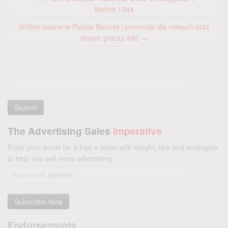
Mslhtlr.1344
GGbet casino w Polsce Bonusy i promocje dla nowych oraz
staych graczy.492
→
Search
for:
The Advertising Sales
Imperative
Enter your email for a free e-letter with insight, tips and strategies
to help you sell more advertising:
Endorsements