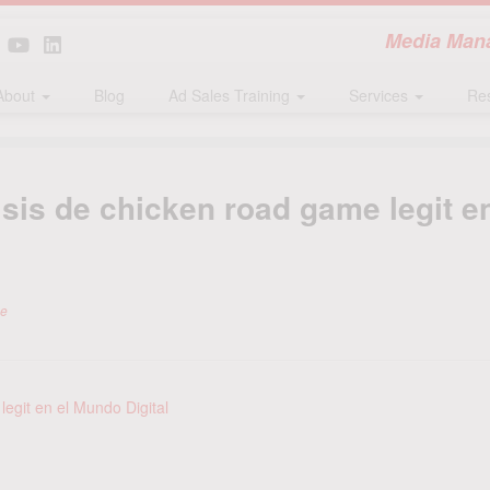
Media Mana
About
Blog
Ad Sales Training
Services
Re
isis de chicken road game legit en
se
legit en el Mundo Digital