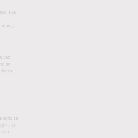
ivo. Los
juegos y
da vez
 no se
risteza.
 cuando se
egit», se
steín