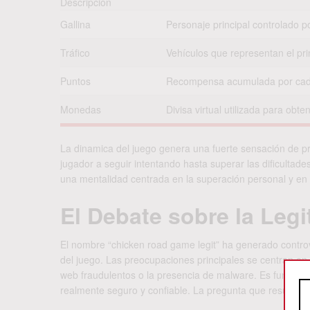
Descripción
Gallina
Personaje principal controlado po
Tráfico
Vehículos que representan el pri
Puntos
Recompensa acumulada por cada
Monedas
Divisa virtual utilizada para obte
La dinamica del juego genera una fuerte sensación de pr
jugador a seguir intentando hasta superar las dificultade
una mentalidad centrada en la superación personal y en 
El Debate sobre la Leg
El nombre “chicken road game legit” ha generado controv
del juego. Las preocupaciones principales se centran en 
web fraudulentos o la presencia de malware. Es fundamen
realmente seguro y confiable. La pregunta que resuena 