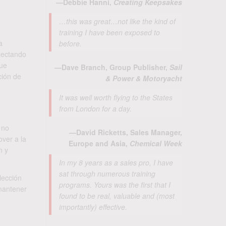
—Debbie Hanni,
Creating Keepsakes
…this was great…not like the kind of
training I have been exposed to
a
before.
olectando
que
—Dave Branch, Group Publisher,
Sail
ción de
& Power & Motoryacht
It was well worth flying to the States
from London for a day.
 no
—David Ricketts, Sales Manager,
over a la
Europe and Asia,
Chemical Week
n y
In my 8 years as a sales pro, I have
sat through numerous training
lección
programs. Yours was the first that I
 mantener
found to be real, valuable and (most
importantly) effective.