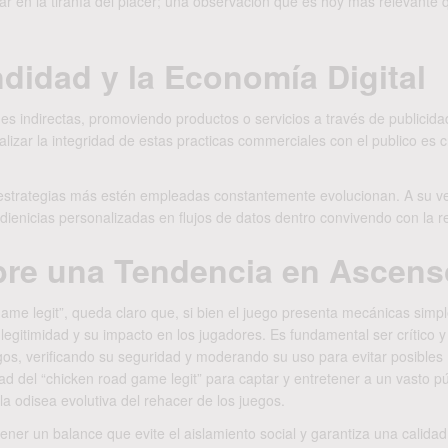
 en la tiranía del placer; una observación que es hoy más relevante 
didad y la Economía Digital
 indirectas, promoviendo productos o servicios a través de publicidad
izar la integridad de estas practicas commerciales con el publico es cr
 estrategias más estén empleadas constantemente evolucionan. A su v
ienicias personalizadas en flujos de datos dentro convivendo con la r
obre una Tendencia en Ascens
ame legit”, queda claro que, si bien el juego presenta mecánicas simpl
legitimidad y su impacto en los jugadores. Es fundamental ser crítico y
egos, verificando su seguridad y moderando su uso para evitar posibles
d del “chicken road game legit” para captar y entretener a un vasto pú
a odisea evolutiva del rehacer de los juegos.
ner un balance que evite el aislamiento social y garantiza una calidad