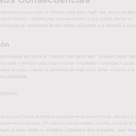
stantáneas hacen que el “chicken road game legit” sea altamente adict
opios récords y desbloquear nuevos niveles, lo que puede afectar su
 Es crucial ser consciente de los riesgos asociados a la adicción a los 
ión
ona puede ser adicta al “chicken road game legit” incluyen: pasar ca
sonales y profesionales, experimenter irritabilidad o ansiedad cuando
ica al juego, y sentir la necesidad de jugar para aliviar el estrés o la t
da profesional.
isfacción.
de ser una forma divertida y saludable de entretenimiento, siempre y
relaciones personales. En relación con el análisis «chicken road game l
pos, la clave reside en equilibrio y disciplina auto-impuesta. Juan Hau