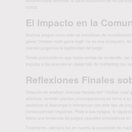
recomendaba defender la sana costumbre de no participar
nunca.
El Impacto en la Comun
Muchos juegos como este se benefician de monetizaciones
game.”chicken road game legit” no es una excepción. Anal
cuando juzgamos la legitimidad del juego.
Desde promoción in-app hasta ventas de contenido, las
impulsa a los avancés en desarrollo de marketing con aud
Reflexiones Finales s
Después de analizar diversas facetas del “chicken road g
adictivas, también plantea preocupaciones en torno a su 
cauteloso al descargar e interactuar con este tipo de ju
consecuencias negativas. Pese a sus riesgos, la capacida
lidera una tendencia de juegos casuales innovadores en l
Finalmente, siempre ten en cuenta la necesidad de mante