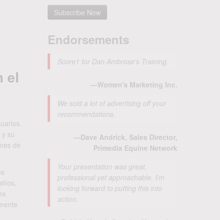
Endorsements
Score1 for Dan Ambrose's Training.
 el
—Women's Marketing Inc.
We sold a lot of advertising off your
recommendations.
uarios.
 y su
—Dave Andrick, Sales Director,
ones de
Primedia Equine Network
Your presentation was great,
os
professional yet approachable. I’m
afíos,
looking forward to putting this into
es
action.
lmente