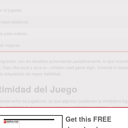
r el jugador.
ncipal obstáculo.
 paso exitoso.
ner mejoras.
ogresión, con los desafíos aumentando paulatinamente, lo que incenti
s. Esta cifra pura y dura en «chicken road game legit» fomenta el desar
la adquisición de mayor habilidad.
itimidad del Juego
ersia entre los jugadores, ya que algunos cuestionan la verdadera leg
la posibilidad de que el juego contenga publicidad engañosa, enlaces a
tal analizar estos aspectos con detenimiento para determinar si el ju
Get this FREE
en la comunidad es: ¿es realmente un “chicken road game legit” o una