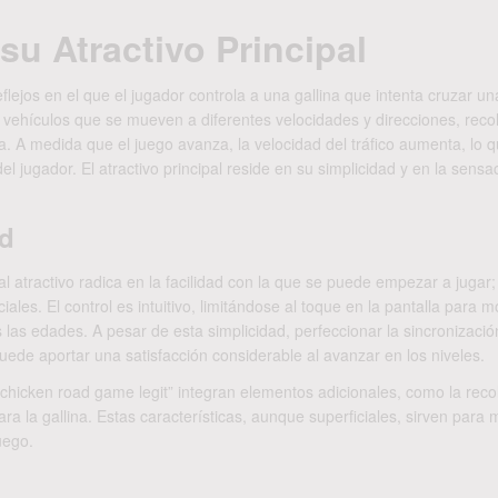
su Atractivo Principal
flejos en el que el jugador controla a una gallina que intenta cruzar un
ar vehículos que se mueven a diferentes velocidades y direcciones, rec
a. A medida que el juego avanza, la velocidad del tráfico aumenta, lo 
l jugador. El atractivo principal reside en su simplicidad y en la sensa
ad
l atractivo radica en la facilidad con la que se puede empezar a jugar;
ales. El control es intuitivo, limitándose al toque en la pantalla para m
 las edades. A pesar de esta simplicidad, perfeccionar la sincronizació
 puede aportar una satisfacción considerable al avanzar en los niveles.
hicken road game legit” integran elementos adicionales, como la reco
a la gallina. Estas características, aunque superficiales, sirven para
uego.