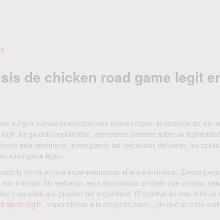
so
isis de chicken road game legit en
ente surgen nuevas propuestas que buscan captar la atención de los us
legit” ha ganado popularidad, generando debates sobre su legitimidad
a fondo este fenómeno, investigando las mecánicas del juego, las opini
ken road game legit».
ormado la forma en que experimentamos el entretenimiento. Desde jueg
 son infinitas. Sin embargo, esta abundancia también trae consigo des
les y aquellas que pueden ser engañosas. El objetivo de este artículo 
ad game legit
”, respondiendo a la pregunta clave: ¿de qué se trata rea