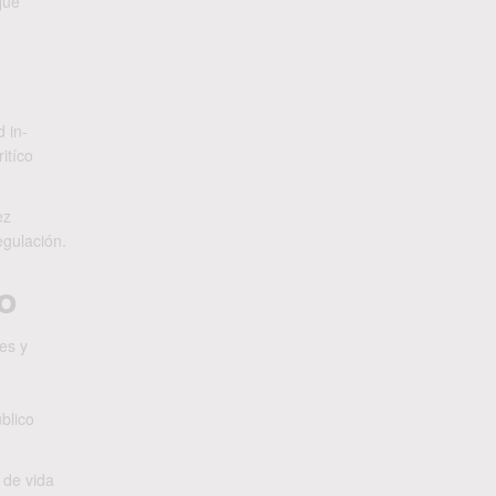
que
 in-
itíco
ez
egulación.
o
es y
blico
 de vida