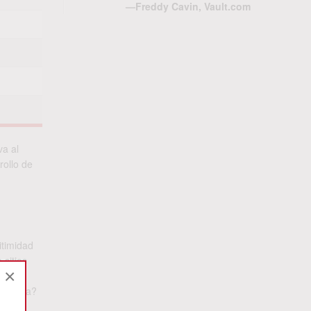
—Freddy Cavin, Vault.com
va al
rollo de
itimidad
 sitios
×
ego es
 trampa?