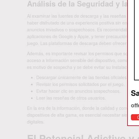
Análisis de la Seguridad y la P
Al examinar las fuentes de descarga y las reseñas de lo
haber disfrutado de una experiencia positiva sin encontr
anuncios invasivos o sospechosos. Es recomendable desc
aplicaciones de Google y Apple, y tener precaución antes
juego. Las plataformas de descarga deben ofrecer garant
Además, es importante revisar los permisos que solicita e
acceso a información sensible del dispositivo, como conta
es motivo de sospecha y se debe evitar su instalación.
Descargar únicamente de las tiendas oficiales (Goog
Revisar los permisos solicitados por el juego.
Sa
Evitar hacer clic en anuncios sospechosos.
Leer las reseñas de otros usuarios.
off
En la era de la información, donde la calidad y conveni
dispositivos de alta gama, es esencial necesitar siempr
digitales.
El Potencial Adictivo 