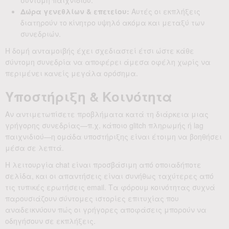
σύντομη παιχνιδιού.
Δώρα γενεθλίων & επετείου:
Αυτές οι εκπλήξεις
διατηρούν το κίνητρο υψηλό ακόμα και μεταξύ των
συνεδριών.
Η δομή ανταμοιβής έχει σχεδιαστεί έτσι ώστε κάθε
σύντομη συνεδρία να αποφέρει άμεσα οφέλη χωρίς να
περιμένει κανείς μεγάλα ορόσημα.
Υποστήριξη & Κοινότητα
Αν αντιμετωπίσετε προβλήματα κατά τη διάρκεια μιας
γρήγορης συνεδρίας—π.χ. κάποιο glitch πληρωμής ή lag
παιχνιδιού—η ομάδα υποστήριξης είναι έτοιμη να βοηθήσει
μέσα σε λεπτά.
Η λειτουργία chat είναι προσβάσιμη από οποιαδήποτε
σελίδα, και οι απαντήσεις είναι συνήθως ταχύτερες από
τις τυπικές ερωτήσεις email. Τα φόρουμ κοινότητας συχνά
παρουσιάζουν σύντομες ιστορίες επιτυχίας που
αναδεικνύουν πώς οι γρήγορες αποφάσεις μπορούν να
οδηγήσουν σε εκπλήξεις.