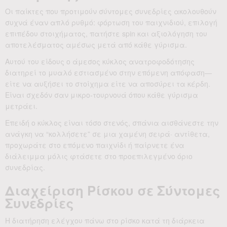
Οι παίκτες που προτιμούν σύντομες συνεδρίες ακολουθούν
συχνά έναν απλό ρυθμό: φόρτωση του παιχνιδιού, επιλογή
επιπέδου στοιχήματος, πατήστε spin και αξιολόγηση του
αποτελέσματος αμέσως μετά από κάθε γύρισμα.
Αυτού του είδους ο άμεσος κύκλος ανατροφοδότησης
διατηρεί το μυαλό εστιασμένο στην επόμενη απόφαση—
είτε να αυξήσει το στοίχημα είτε να αποσύρει τα κέρδη.
Είναι σχεδόν σαν μικρο‑τουρνουά όπου κάθε γύρισμα
μετράει.
Επειδή ο κύκλος είναι τόσο στενός, σπάνια αισθάνεστε την
ανάγκη να “κολλήσετε” σε μια χαμένη σειρά· αντίθετα,
προχωράτε στο επόμενο παιχνίδι ή παίρνετε ένα
διάλειμμα μόλις φτάσετε στο προεπιλεγμένο όριο
συνεδρίας.
Διαχείριση Ρίσκου σε Σύντομες
Συνεδρίες
Η διατήρηση ελέγχου πάνω στο ρίσκο κατά τη διάρκεια