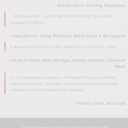
—Debbie Hanni,
Creating Keepsakes
…this was great…not like the kind of training I have been
exposed to before.
—Dave Branch, Group Publisher,
Sail & Power & Motoryacht
It was well worth flying to the States from London for a day.
—David Ricketts, Sales Manager, Europe and Asia,
Chemical
Week
In my 8 years as a sales pro, I have sat through numerous
training programs. Yours was the first that I found to be real,
valuable and (most importantly) effective.
—Freddy Cavin, Vault.com
Media Management Consulting and Advertising Sales Training