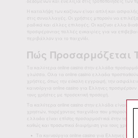
δεδομένων και ευελιξία στις τροποποιήσεις των π
Η καταλήψη των καζίνων είναι απλή και ασφαλ
στις συναλλαγές. Οι χρήστες μπορούν να επιλέξ
ραδικά και άλλες επιλογές. Οι καζίνοι ελλα διαθ
προσφέροντας πολλές ευκαιρίες για να επιβεβαι
περιβάλλον για το παιχνίδι.
Πώς Προσαρμόζεται Τ
Τα καλύτερα online casino στην ελλάδα προσαρμό
γλώσσα. Ολα τα online casino ελλαδα προσπαθούν 
χρήστες, όπως την εύκολη εγγραφή, την ασφάλεια
καινούργια online casino για Έλληνες προσφέρο
τους χρήστες με προσεκτική προσοχή.
Τα καλύτερα online casino στην ελλάδα είναι εξα
χρηστών, παρέχοντας παιχνίδια που μπορούν να πα
ελλαδα είναι επίσης προσαρμοστικά στην τεχνολο
καθώς και προσωπικά διαφήμιση για τους χρήστες 
Τα καινούργια online casino για Έλληνες π