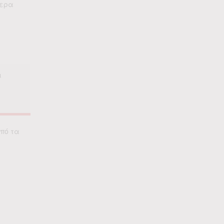
τερα
ι
από τα