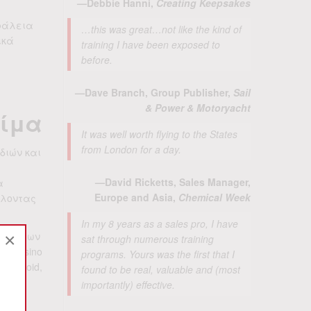
—Debbie Hanni,
Creating Keepsakes
φάλεια
…this was great…not like the kind of
ικά
training I have been exposed to
before.
—Dave Branch, Group Publisher,
Sail
& Power & Motoryacht
λίμα
It was well worth flying to the States
from London for a day.
διών και
—David Ricketts, Sales Manager,
α
Europe and Asia,
Chemical Week
λλοντας
In my 8 years as a sales pro, I have
σεις των
×
sat through numerous training
ne casino
programs. Yours was the first that I
Android,
found to be real, valuable and (most
ωτος.
importantly) effective.