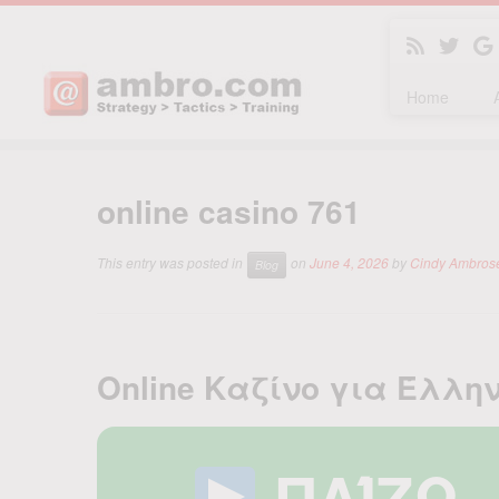
Home
Skip
to
online casino 761
content
This entry was posted in
on
June 4, 2026
by
Cindy Ambros
Blog
Online Καζίνο για Έλλη
ΠΑΊΖΩ