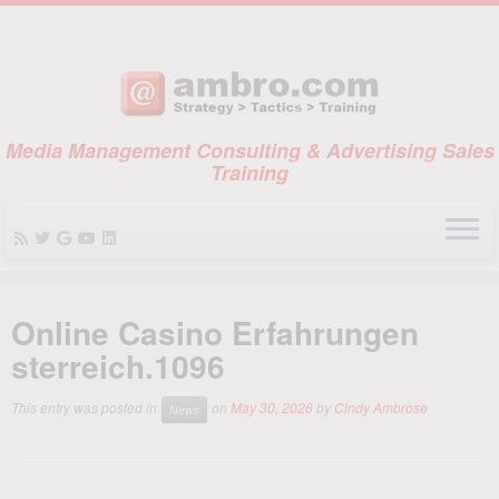
Media Management Consulting & Advertising Sales
Training
Skip
to
Online Casino Erfahrungen
content
sterreich.1096
This entry was posted in
on
May 30, 2026
by
Cindy Ambrose
News