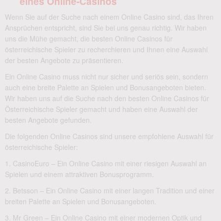
eines Online-Casinos
Wenn Sie auf der Suche nach einem Online Casino sind, das Ihren
Ansprüchen entspricht, sind Sie bei uns genau richtig. Wir haben
uns die Mühe gemacht, die besten Online Casinos für
österreichische Spieler zu recherchieren und Ihnen eine Auswahl
der besten Angebote zu präsentieren.
Ein Online Casino muss nicht nur sicher und seriös sein, sondern
auch eine breite Palette an Spielen und Bonusangeboten bieten.
Wir haben uns auf die Suche nach den besten Online Casinos für
Österreichische Spieler gemacht und haben eine Auswahl der
besten Angebote gefunden.
Die folgenden Online Casinos sind unsere empfohlene Auswahl für
österreichische Spieler:
1. CasinoEuro – Ein Online Casino mit einer riesigen Auswahl an
Spielen und einem attraktiven Bonusprogramm.
2. Betsson – Ein Online Casino mit einer langen Tradition und einer
breiten Palette an Spielen und Bonusangeboten.
3. Mr Green – Ein Online Casino mit einer modernen Optik und