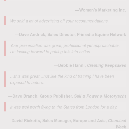
—Women's Marketing Inc.
We sold a lot of advertising off your recommendations.
—Dave Andrick, Sales Director, Primedia Equine Network
Your presentation was great, professional yet approachable.
I’m looking forward to putting this into action.
—Debbie Hanni,
Creating Keepsakes
…this was great…not like the kind of training I have been
exposed to before.
—Dave Branch, Group Publisher,
Sail & Power & Motoryacht
It was well worth flying to the States from London for a day.
—David Ricketts, Sales Manager, Europe and Asia,
Chemical
Week