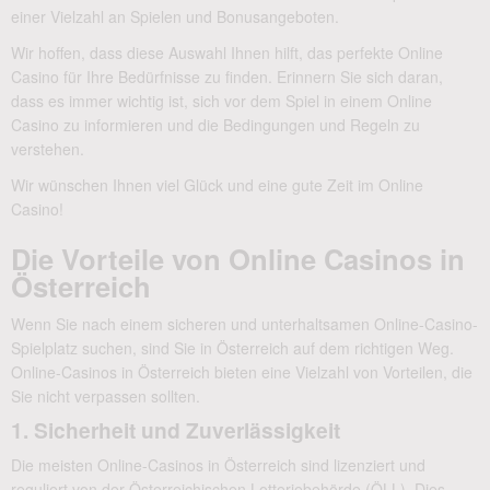
einer Vielzahl an Spielen und Bonusangeboten.
Wir hoffen, dass diese Auswahl Ihnen hilft, das perfekte Online
Casino für Ihre Bedürfnisse zu finden. Erinnern Sie sich daran,
dass es immer wichtig ist, sich vor dem Spiel in einem Online
Casino zu informieren und die Bedingungen und Regeln zu
verstehen.
Wir wünschen Ihnen viel Glück und eine gute Zeit im Online
Casino!
Die Vorteile von Online Casinos in
Österreich
Wenn Sie nach einem sicheren und unterhaltsamen Online-Casino-
Spielplatz suchen, sind Sie in Österreich auf dem richtigen Weg.
Online-Casinos in Österreich bieten eine Vielzahl von Vorteilen, die
Sie nicht verpassen sollten.
1. Sicherheit und Zuverlässigkeit
Die meisten Online-Casinos in Österreich sind lizenziert und
reguliert von der Österreichischen Lotteriebehörde (ÖLL). Dies