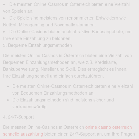
Die meisten Online-Casinos in Österreich bieten eine Vielzahl
von Spielen an.
Die Spiele sind meistens von renommierten Entwicklern wie
NetEnt, Microgaming und Novomatic stammen.
Die Online-Casinos bieten auch attraktive Bonusangebote, um
Ihre erste Einzahlung zu belohnen.
3. Bequeme Einzahlungsmethoden
Die meisten Online-Casinos in Österreich bieten eine Vielzahl von
Bequemen Einzahlungsmethoden an, wie z.B. Kreditkarte,
Banküberweisung, Neteller und Skrill. Dies ermöglicht es Ihnen,
Ihre Einzahlung schnell und einfach durchzuführen.
Die meisten Online-Casinos in Österreich bieten eine Vielzahl
von Bequemen Einzahlungsmethoden an.
Die Einzahlungsmethoden sind meistens sicher und
vertrauenswürdig.
4. 24/7-Support
Die meisten Online-Casinos in Österreich
online casino österreich
schnelle auszahlung
bieten einen 24/7-Support an, um Ihre Fragen