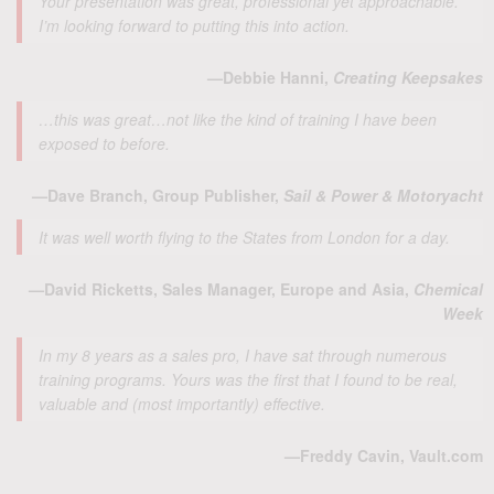
Your presentation was great, professional yet approachable.
I’m looking forward to putting this into action.
—Debbie Hanni,
Creating Keepsakes
…this was great…not like the kind of training I have been
exposed to before.
—Dave Branch, Group Publisher,
Sail & Power & Motoryacht
It was well worth flying to the States from London for a day.
—David Ricketts, Sales Manager, Europe and Asia,
Chemical
Week
In my 8 years as a sales pro, I have sat through numerous
training programs. Yours was the first that I found to be real,
valuable and (most importantly) effective.
—Freddy Cavin, Vault.com