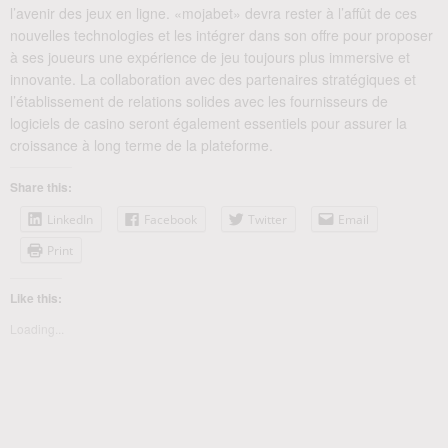
l’avenir des jeux en ligne. «mojabet» devra rester à l’affût de ces
nouvelles technologies et les intégrer dans son offre pour proposer
à ses joueurs une expérience de jeu toujours plus immersive et
innovante. La collaboration avec des partenaires stratégiques et
l’établissement de relations solides avec les fournisseurs de
logiciels de casino seront également essentiels pour assurer la
croissance à long terme de la plateforme.
Share this:
LinkedIn
Facebook
Twitter
Email
Print
Like this:
Loading...