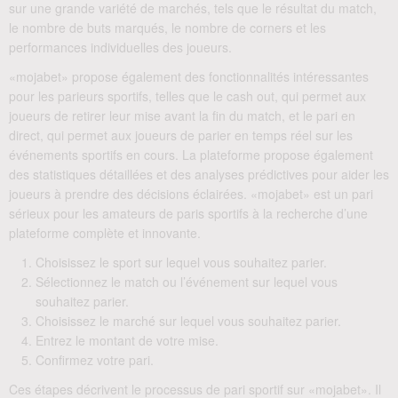
sur une grande variété de marchés, tels que le résultat du match,
le nombre de buts marqués, le nombre de corners et les
performances individuelles des joueurs.
«mojabet» propose également des fonctionnalités intéressantes
pour les parieurs sportifs, telles que le cash out, qui permet aux
joueurs de retirer leur mise avant la fin du match, et le pari en
direct, qui permet aux joueurs de parier en temps réel sur les
événements sportifs en cours. La plateforme propose également
des statistiques détaillées et des analyses prédictives pour aider les
joueurs à prendre des décisions éclairées. «mojabet» est un pari
sérieux pour les amateurs de paris sportifs à la recherche d’une
plateforme complète et innovante.
Choisissez le sport sur lequel vous souhaitez parier.
Sélectionnez le match ou l’événement sur lequel vous
souhaitez parier.
Choisissez le marché sur lequel vous souhaitez parier.
Entrez le montant de votre mise.
Confirmez votre pari.
Ces étapes décrivent le processus de pari sportif sur «mojabet». Il