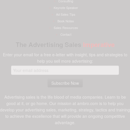
Consulting
Keynote Speaker
Ad Sales Tips
Book Notes
Sales Resources
Contact
The Advertising Sales
Imperative
Enter your email for a free e-letter with insight, tips and strategies to
help you sell more advertising:
Advertising sales is the life blood of media companies. Learn to be
good at it, or go home. Our mission at ambro.com is to help you
develop your advertising sales, marketing, strategy, tactics and training
to achieve the excellence that will provide an ongoing competitive
advantage.