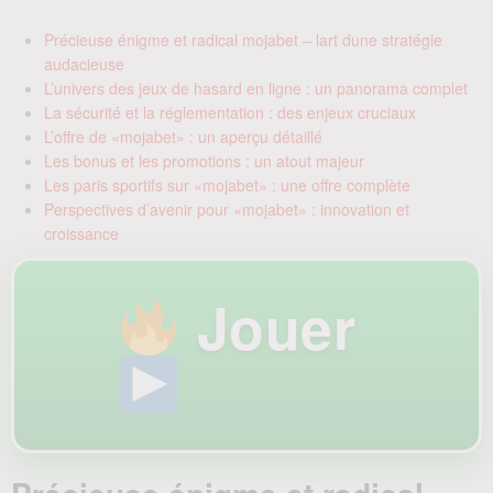
Précieuse énigme et radical mojabet – lart dune stratégie
audacieuse
L’univers des jeux de hasard en ligne : un panorama complet
La sécurité et la réglementation : des enjeux cruciaux
L’offre de «mojabet» : un aperçu détaillé
Les bonus et les promotions : un atout majeur
Les paris sportifs sur «mojabet» : une offre complète
Perspectives d’avenir pour «mojabet» : innovation et
croissance
Jouer