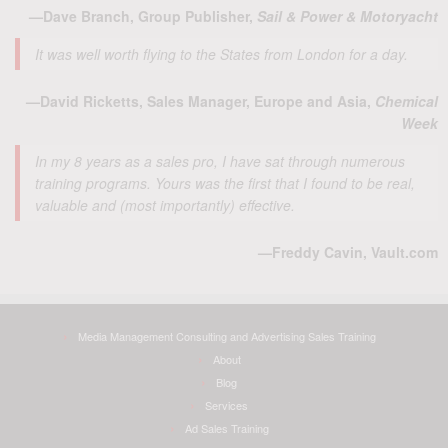
—Dave Branch, Group Publisher,
Sail & Power & Motoryacht
It was well worth flying to the States from London for a day.
—David Ricketts, Sales Manager, Europe and Asia,
Chemical
Week
In my 8 years as a sales pro, I have sat through numerous
training programs. Yours was the first that I found to be real,
valuable and (most importantly) effective.
—Freddy Cavin, Vault.com
Media Management Consulting and Advertising Sales Training
About
Blog
Services
Ad Sales Training