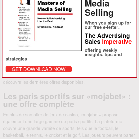
Media
récompensent les joueurs les plus assidus, en leur offrant des
bonus exclusifs, des cadeaux et d’autres avantages.
Selling
Bonus de bienvenue : 100% jusqu’à 200€ + 50 tours gratuits
When you sign up for
Bonus de dépôt : 50% jusqu’à 100€ tous les jeudis
our free e-letter:
Programme de fidélité : Accumulez des points en jouant et
The Advertising
échangez-les contre des bonus
Sales
Imperative
Promotions régulières : Tournois de machines à sous,
offering weekly
concours de paris sportifs, etc.
insights, tips and
strategies
Cette liste met en évidence quelques-unes des principales offres
promotionnelles proposées par «mojabet». Il est important de
GET DOWNLOAD NOW
consulter régulièrement la section «Promotions» du site web pour
découvrir les dernières offres disponibles.
Les paris sportifs sur «mojabet» :
une offre complète
En plus de son offre de jeux de casino, «mojabet» propose
également une large gamme de paris sportifs. La plateforme
couvre une grande variété de sports, tels que le football, le
basketball, le tennis, le cricket et le golf. Les joueurs peuvent parier