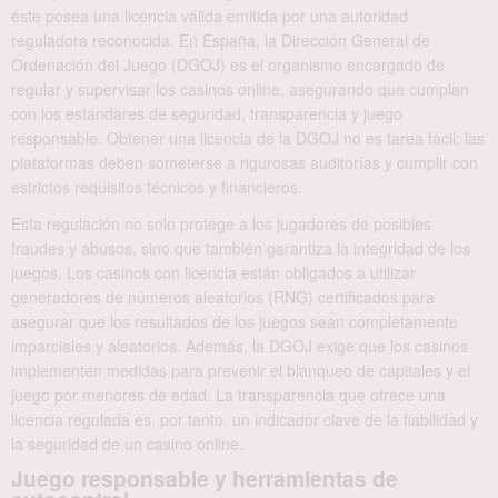
éste posea una licencia válida emitida por una autoridad
reguladora reconocida. En España, la Dirección General de
Ordenación del Juego (DGOJ) es el organismo encargado de
regular y supervisar los casinos online, asegurando que cumplan
con los estándares de seguridad, transparencia y juego
responsable. Obtener una licencia de la DGOJ no es tarea fácil; las
plataformas deben someterse a rigurosas auditorías y cumplir con
estrictos requisitos técnicos y financieros.
Esta regulación no solo protege a los jugadores de posibles
fraudes y abusos, sino que también garantiza la integridad de los
juegos. Los casinos con licencia están obligados a utilizar
generadores de números aleatorios (RNG) certificados para
asegurar que los resultados de los juegos sean completamente
imparciales y aleatorios. Además, la DGOJ exige que los casinos
implementen medidas para prevenir el blanqueo de capitales y el
juego por menores de edad. La transparencia que ofrece una
licencia regulada es, por tanto, un indicador clave de la fiabilidad y
la seguridad de un casino online.
Juego responsable y herramientas de