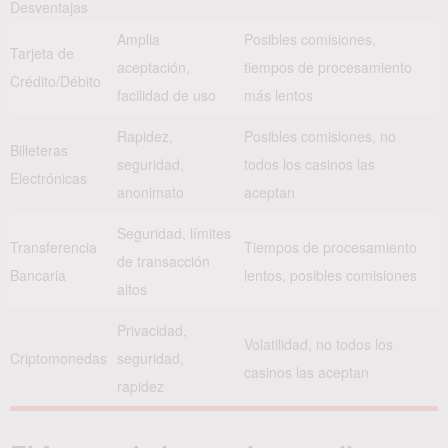
Desventajas
Amplia
Posibles comisiones,
Tarjeta de
aceptación,
tiempos de procesamiento
Crédito/Débito
facilidad de uso
más lentos
Rapidez,
Posibles comisiones, no
Billeteras
seguridad,
todos los casinos las
Electrónicas
anonimato
aceptan
Seguridad, límites
Transferencia
Tiempos de procesamiento
de transacción
Bancaria
lentos, posibles comisiones
altos
Privacidad,
Volatilidad, no todos los
Criptomonedas
seguridad,
casinos las aceptan
rapidez