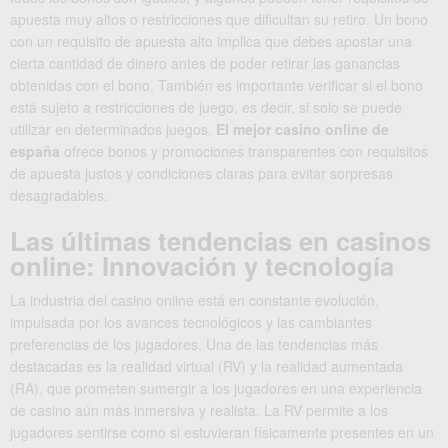
apuesta muy altos o restricciones que dificultan su retiro. Un bono
con un requisito de apuesta alto implica que debes apostar una
cierta cantidad de dinero antes de poder retirar las ganancias
obtenidas con el bono. También es importante verificar si el bono
está sujeto a restricciones de juego, es decir, si solo se puede
utilizar en determinados juegos.
El mejor casino online de
españa
ofrece bonos y promociones transparentes con requisitos
de apuesta justos y condiciones claras para evitar sorpresas
desagradables.
Las últimas tendencias en casinos
online: Innovación y tecnología
La industria del casino online está en constante evolución,
impulsada por los avances tecnológicos y las cambiantes
preferencias de los jugadores. Una de las tendencias más
destacadas es la realidad virtual (RV) y la realidad aumentada
(RA), que prometen sumergir a los jugadores en una experiencia
de casino aún más inmersiva y realista. La RV permite a los
jugadores sentirse como si estuvieran físicamente presentes en un