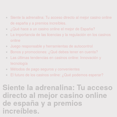
Siente la adrenalina: Tu acceso directo al mejor casino online
de españa y a premios increíbles.
¿Qué hace a un casino online el mejor de España?
La importancia de las licencias y la regulación en los casinos
online
Juego responsable y herramientas de autocontrol
Bonos y promociones: ¿Qué debes tener en cuenta?
Las últimas tendencias en casinos online: Innovación y
tecnología
Métodos de pago seguros y convenientes
El futuro de los casinos online: ¿Qué podemos esperar?
Siente la adrenalina: Tu acceso
directo al mejor casino online
de españa y a premios
increíbles.