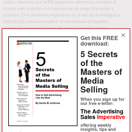
casino, mientras que la RA superpone elementos virtuales al
mundo real, creando una experiencia de juego interactiva y
atractiva. Otra tendencia importante es el uso de la inteligencia
artificial (IA) para personalizar la experiencia del jugador,
ofreciendo recomendaciones de juegos basadas en sus
×
preferencias individuales y adaptando las promociones a sus
Get this FREE
patrones de juego.
download:
Además, los casinos online están adoptando cada vez más las
5 Secrets
criptomonedas como método de pago, lo que ofrece a los
of the
jugadores mayor privacidad, seguridad y rapidez en las
Masters of
transacciones. El uso de la tecnología blockchain también está
contribuyendo a aumentar la transparencia y la seguridad de los
Media
juegos de casino.
Selling
Realidad Virtual (RV) y Realidad Aumentada (RA)
Inteligencia Artificial (IA) para personalización
When you sign up for
our free e-letter:
Criptomonedas como método de pago
The Advertising
Tecnología Blockchain para transparencia
Sales
Imperative
Métodos de pago seguros y
offering weekly
insights, tips and