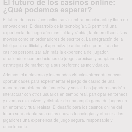
El futuro de los casinos online:
¿Qué podemos esperar?
El futuro de los casinos online se vislumbra emocionante y lleno de
innovaciones. El desarrollo de la tecnología 5G permitirá una
experiencia de juego aún más fluida y rápida, tanto en dispositivos
móviles como en ordenadores de escritorio. La integración de la
inteligencia artificial y el aprendizaje automático permitirá a los
casinos personalizar aún más la experiencia del jugador,
ofreciendo recomendaciones de juegos precisas y adaptando las
estrategias de marketing a sus preferencias individuales.
Además, el metaverso y los mundos virtuales ofrecerán nuevas
oportunidades para experimentar el juego de casino de una
manera completamente inmersiva y social. Los jugadores podrán
interactuar con otros usuarios en tiempo real, participar en torneos
y eventos exclusivos, y disfrutar de una amplia gama de juegos en
un entorno virtual realista. El desafío para los casinos online del
futuro será adaptarse a estas nuevas tecnologías y ofrecer a los
jugadores una experiencia de juego segura, responsable y
emocionante.