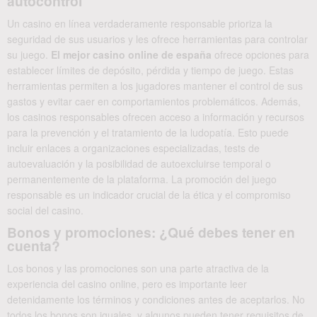
autocontrol
Un casino en línea verdaderamente responsable prioriza la
seguridad de sus usuarios y les ofrece herramientas para controlar
su juego.
El mejor casino online de españa
ofrece opciones para
establecer límites de depósito, pérdida y tiempo de juego. Estas
herramientas permiten a los jugadores mantener el control de sus
gastos y evitar caer en comportamientos problemáticos. Además,
los casinos responsables ofrecen acceso a información y recursos
para la prevención y el tratamiento de la ludopatía. Esto puede
incluir enlaces a organizaciones especializadas, tests de
autoevaluación y la posibilidad de autoexcluirse temporal o
permanentemente de la plataforma. La promoción del juego
responsable es un indicador crucial de la ética y el compromiso
social del casino.
Bonos y promociones: ¿Qué debes tener en
cuenta?
Los bonos y las promociones son una parte atractiva de la
experiencia del casino online, pero es importante leer
detenidamente los términos y condiciones antes de aceptarlos. No
todos los bonos son iguales, y algunos pueden tener requisitos de