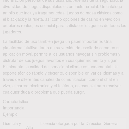
información personal de sus usuarios. Además de la seguridad, la
diversidad de juegos disponibles es un factor crucial. Un catálogo
amplio que incluya tragamonedas, juegos de mesa clásicos como
el blackjack y la ruleta, así como opciones de casino en vivo con
crupieres reales, es esencial para satisfacer los gustos de todos los
jugadores.
La facilidad de uso también juega un papel importante. Una
plataforma intuitiva, tanto en su versión de escritorio como en su
aplicación móvil, permite a los usuarios navegar sin problemas y
disfrutar de sus juegos favoritos en cualquier momento y lugar.
Finalmente, la calidad del servicio al cliente es fundamental. Un
soporte técnico rápido y eficiente, disponible en varios idiomas y a
través de diferentes canales de comunicación, como el chat en
vivo, el correo electrónico y el teléfono, es esencial para resolver
cualquier duda o problema que pueda surgir.
Característica
Importancia
Ejemplo
Licencia y
Licencia otorgada por la Dirección General
Alta