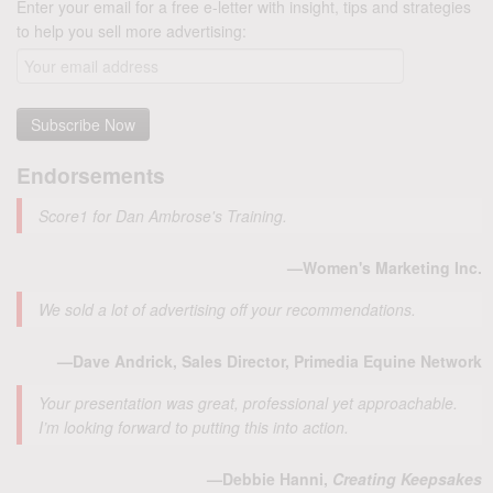
Enter your email for a free e-letter with insight, tips and strategies
to help you sell more advertising:
Endorsements
Score1 for Dan Ambrose's Training.
—Women's Marketing Inc.
We sold a lot of advertising off your recommendations.
—Dave Andrick, Sales Director, Primedia Equine Network
Your presentation was great, professional yet approachable.
I’m looking forward to putting this into action.
—Debbie Hanni,
Creating Keepsakes