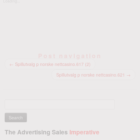
Loading...
Post navigation
←
Spillutvalg p norske nettcasino.617 (2)
Spillutvalg p norske nettcasino.621
→
Search
for:
The Advertising Sales
Imperative