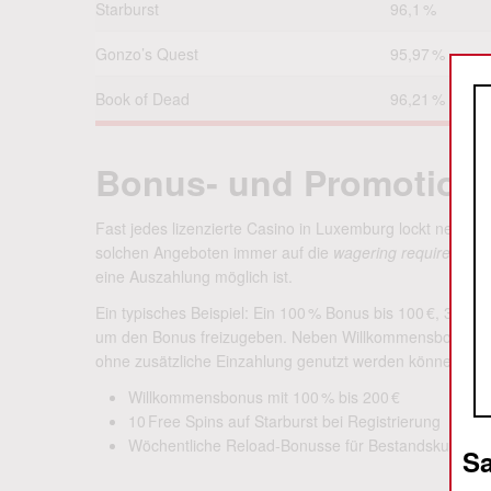
Starburst
96,1 %
Gonzo’s Quest
95,97 %
Book of Dead
96,21 %
Bonus‑ und Promotione
Fast jedes lizenzierte Casino in Luxemburg lockt neue S
solchen Angeboten immer auf die
wagering requirement
eine Auszahlung möglich ist.
Ein typisches Beispiel: Ein 100 % Bonus bis 100 €, 30‑f
um den Bonus freizugeben. Neben Willkommensboni gib
ohne zusätzliche Einzahlung genutzt werden können.
Willkommensbonus mit 100 % bis 200 €
10 Free Spins auf Starburst bei Registrierung
Wöchentliche Reload‑Bonusse für Bestandskunden
Sa