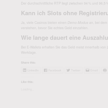
Der durchschnittliche RTP liegt zwischen 94 % und 96,5 %. 
Kann ich Slots ohne Registrier
Ja, viele Casinos bieten einen
Demo‑Modus
an, bei dem S
verstehen, bevor Sie echtes Geld einzahlen.
Wie lange dauert eine Auszahl
Bei E‑Wallets erhalten Sie das Geld meist innerhalb von
Werktage.
Share this:
LinkedIn
Facebook
Twitter
Email
Like this:
Loading...