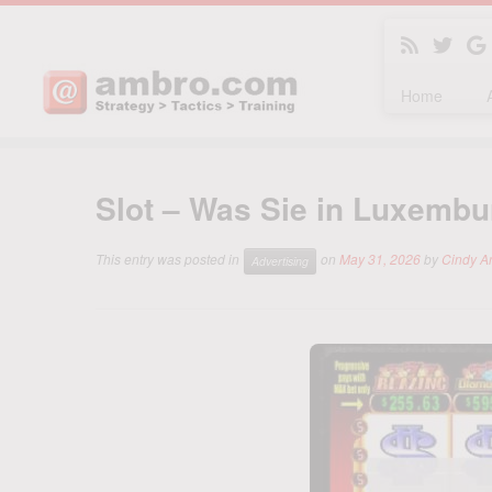
Home
Skip
to
Slot – Was Sie in Luxemb
content
This entry was posted in
on
May 31, 2026
by
Cindy A
Advertising