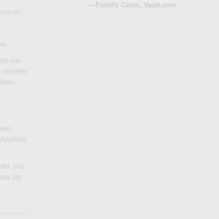
—Freddy Cavin, Vault.com
 anderen
is.
die von
 sicherer
llten.
 beim
latilität
piel, das
ass Sie