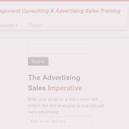
gement Consulting & Advertising Sales Training
sources
Contact
Search
for:
The Advertising
Sales
Imperative
Enter your email for a free e-letter with
insight, tips and strategies to help you sell
more advertising: