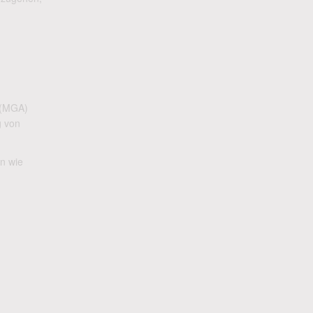
y (MGA)
g von
en wie