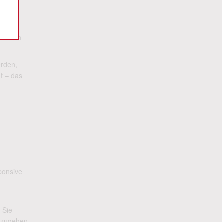
meisten
erden,
t – das
ponsive
 Sie
erzugehen,