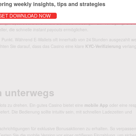
lung beim Slot‑Spiel
ering weekly insights, tips and strategies
GET DOWNLOAD NOW
es Online‑Casinos. In Luxemburg stehen gängige
Einzahlungs‑ und
sung, PaysafeCard und lokale Banküberweisungen zur Verfügung. Die 
ller, die schnelle
instant payouts
ermöglichen.
er Punkt. Während E‑Wallets oft innerhalb von 24 Stunden ausgezahlt w
hten Sie darauf, dass das Casino eine klare
KYC‑Verifizierung
verlang
g
n unterwegs
ots zu drehen. Ein gutes Casino bietet eine
mobile App
oder eine res
fert. Die Bedienung sollte intuitiv sein, mit schnellen Ladezeiten und
enachrichtigungen für exklusive Bonusaktionen zu erhalten. So verpassen
 Testen Sie die mobile Version vor einer größeren Einzahlung, um sich