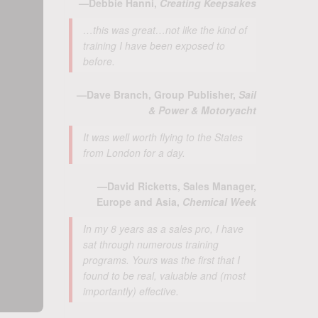
—Debbie Hanni,
Creating Keepsakes
…this was great…not like the kind of
training I have been exposed to
before.
—Dave Branch, Group Publisher,
Sail
& Power & Motoryacht
It was well worth flying to the States
from London for a day.
—David Ricketts, Sales Manager,
Europe and Asia,
Chemical Week
In my 8 years as a sales pro, I have
sat through numerous training
programs. Yours was the first that I
found to be real, valuable and (most
importantly) effective.