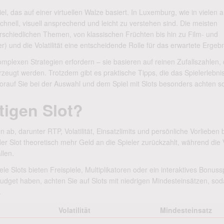
iel, das auf einer virtuellen Walze basiert. In Luxemburg, wie in vielen
chnell, visuell ansprechend und leicht zu verstehen sind. Die meisten
rschiedlichen Themen, von klassischen Früchten bis hin zu Film‑ und
r) und die Volatilität eine entscheidende Rolle für das erwartete Ergebn
omplexen Strategien erfordern – sie basieren auf reinen Zufallszahlen, 
ugt werden. Trotzdem gibt es praktische Tipps, die das Spielerlebnis
rauf Sie bei der Auswahl und dem Spiel mit Slots besonders achten so
tigen Slot?
ab, darunter RTP, Volatilität, Einsatzlimits und persönliche Vorlieben
r Slot theoretisch mehr Geld an die Spieler zurückzahlt, während die Vo
llen.
le Slots bieten Freispiele, Multiplikatoren oder ein interaktives Bonuss
dget haben, achten Sie auf Slots mit niedrigen Mindesteinsätzen, sod
.
Volatilität
Mindesteinsatz