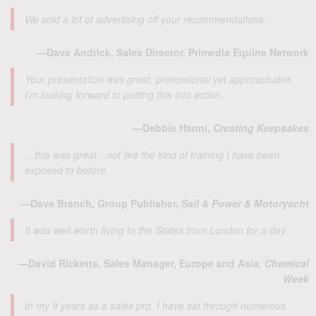
We sold a lot of advertising off your recommendations.
—Dave Andrick, Sales Director, Primedia Equine Network
Your presentation was great, professional yet approachable.
I’m looking forward to putting this into action.
—Debbie Hanni,
Creating Keepsakes
…this was great…not like the kind of training I have been
exposed to before.
—Dave Branch, Group Publisher,
Sail & Power & Motoryacht
It was well worth flying to the States from London for a day.
—David Ricketts, Sales Manager, Europe and Asia,
Chemical
Week
In my 8 years as a sales pro, I have sat through numerous