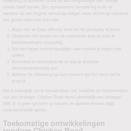
uitbetaling te activeren zodra de vermenigvuldiger een redelijk
niveau heeft bereikt. Een agressievere benadering is om te
wachten op een hogere vermenigvuldiger, maar dit brengt uiteraard
een groter risico met zich mee.
Begin met de Easy difficulty level om de gameplay te leren.
Observeer het tempo van de naderende auto en plan je
baanwisselingen zorgvuldig.
Stel een target vermenigvuldiger vast voordat je begint met
spelen.
Beoordeel je risicotolerantie en pas je strategie
dienovereenkomstig aan.
Activeer de uitbetaling op een moment dat het risico niet te
groot is.
Het is belangrijk om te benadrukken dat, ondanks de implementatie
van een strategie, Chicken Road demo uiteindelijk een kansspel
blijft. Er is geen garantie op succes, en spelers moeten altijd
verantwoordelijk spelen.
Toekomstige ontwikkelingen
rondom Chicken Road