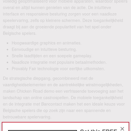
volledig geoptimaliseerd voor mobiele apparaten, waardoor spelers
overal en altijd kunnen genieten van de actie. De intuïtieve
interface en responsieve besturing zorgen voor een naadloze
speelervaring, zelfs op kleinere schermen. Deze toegankelijkheid
draagt bij aan de groeiende populariteit van het spel onder
Belgische spelers.
Hoogwaardige graphics en animaties.
Eenvoudige en intuïtieve besturing.
Snelle laadtijden en een soepele gameplay.
Naadloze integratie met populaire betaalmethoden.
Provably Fair technologie voor eerlijke uitkomsten.
De strategische diepgang, gecombineerd met de
vaardigheidselementen en de aantrekkelijke winstmogelijkheden,
maken Chicken Road demo een verfrissende toevoeging aan het
landschap van online casinospellen. De mobiele toegankelijkheid
en de integratie met Bancontact maken het een ideale keuze voor
Belgische spelers die op zoek zijn naar een spannende en
betrouwbare spelervaring.
×
Strategieën om Succesvol te zijn in