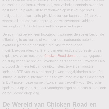
de speler in de bestuurdersstoel, met volledige controle over elke
beslissing. In plaats van te vertrouwen op willekeurige spins,
navigeert een charmante pixelkip over een baan van 25 vakken,
waarbij elke succesvolle “sprong” de winstvermenigvuldiger
verhoogt van 1,02x tot aanzienlijk hogere bedragen.
De spanning bereikt een hoogtepunt wanneer de speler besluit de
uitbetaling te activeren, of wanneer een naderende auto het
avontuur plotseling beëindigt. Met vier verschillende
moeilijkheidsgraden, variërend van een rustige progressie tot een
explosieve volatiliteit, biedt
Chicken Road demo
een aangepaste
ervaring voor elke speler. Bovendien garandeert het Provably Fair-
protocol de integriteit van de uitkomsten, terwijl de industrie-
leidende RTP van 98% aanzienlijke winstmogelijkheden biedt. De
intuïtieve mobiele interface en naadloze integratie met Bancontact
in EUR maken deze game bijzonder aantrekkelijk voor Belgische
spelers die op zoek zijn naar vaardigheidsgerichte actie binnen een
gereguleerde omgeving.
De Wereld van Chicken Road en