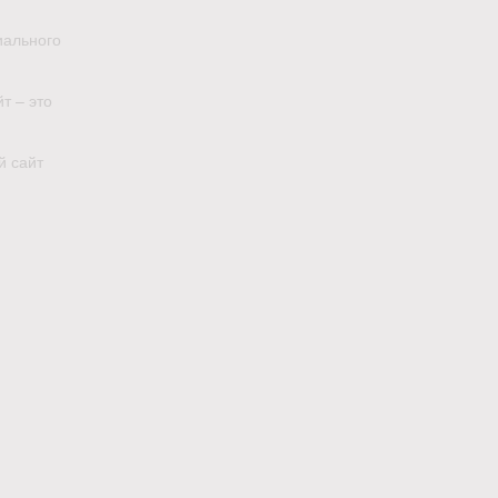
иального
т – это
й сайт