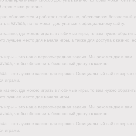
 стране или регионе.
ярно обновляется и работает стабильно, обеспечивая безопасный д
рать в Vavada, но не может доступаться к официальному сайту.
 казино, где можно играть в любимые игры, то вам нужно обратить
о лучшее место для начала игры, а также для доступа к казино, е
сть игры – это наша первоочередная задача. Мы рекомендуем вам
avada, чтобы обеспечить безопасный доступ к казино.
ada – это лучшее казино для игроков. Официальный сайт и зеркало
ся играми.
 казино, где можно играть в любимые игры, то вам нужно обратить
то лучшее место для начала игры.
сть игры – это наша первоочередная задача. Мы рекомендуем вам
avada, чтобы обеспечить безопасный доступ к казино.
ada – это лучшее казино для игроков. Официальный сайт и зеркало
ся играми.