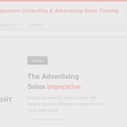
gement Consulting & Advertising Sales Training
sources
Contact
Search
for:
The Advertising
Sales
Imperative
айт
Enter your email for a free e-letter with
insight, tips and strategies to help you sell
more advertising: