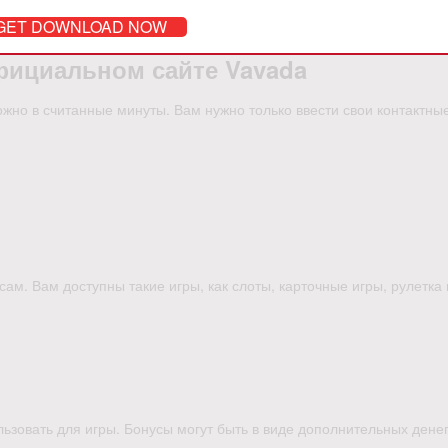
е играть в лучшие игры и получать бонусы. Для начала, вам нужно
GET DOWNLOAD NOW
 играм и бонусам.
фициальном сайте Vavada
жно в считанные минуты. Вам нужно только ввести свои контактны
ам. Вам доступны такие игры, как слоты, карточные игры, рулетка 
ьзовать для игры. Бонусы могут быть в виде дополнительных денег