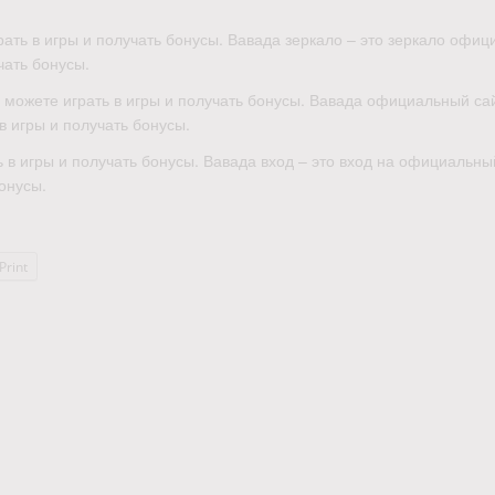
рать в игры и получать бонусы. Вавада зеркало – это зеркало офиц
чать бонусы.
 можете играть в игры и получать бонусы. Вавада официальный сай
в игры и получать бонусы.
ь в игры и получать бонусы. Вавада вход – это вход на официальны
бонусы.
Print