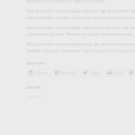
бесплатных спинов или других бонусов.
Вам доступен также вавада зеркало, где вы можете иг
сайта Vavada, которое позволяет играть в игры и полу
Вам доступен также вавада официальный сайт, где вы
официальный сайт Vavada, который позволяет играть 
Вам доступен также вавада вход, где вы можете играт
Vavada, который позволяет играть в игры и получать 
Share this:
LinkedIn
Facebook
Twitter
Email
Like this:
Loading...