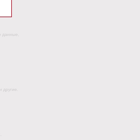
е данные,
и другие.
,