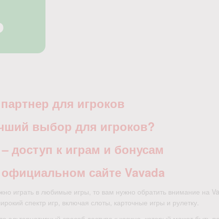
Ь
 партнер для игроков
учший выбор для игроков?
– доступ к играм и бонусам
а официальном сайте Vavada
жно играть в любимые игры, то вам нужно обратить внимание на V
рокий спектр игр, включая слоты, карточные игры и рулетку.
это альтернативный способ доступа к казино, который может быть п