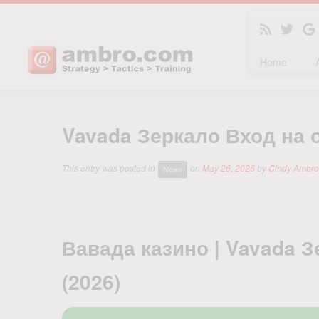
Home
Skip
to
Vavada Зеркало Вход на 
content
This entry was posted in
on
May 26, 2026
by
Cindy Ambr
News
Вавада казино | Vavada 
(2026)