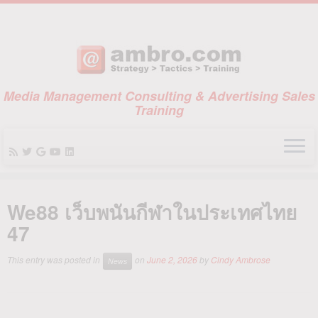
Media Management Consulting & Advertising Sales
Training
Skip
to
We88 เว็บพนันกีฬาในประเทศไทย
content
47
This entry was posted in
on
June 2, 2026
by
Cindy Ambrose
News