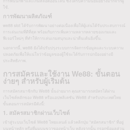
การพนันกีฬาและเกมสล็อตออนไลน์ ซึ่งได้รับความนิยมอย่างมากจากผู้
ใช้.
การพัฒนาผลิตภัณฑ์
we88 slot ได้รับการพัฒนาอย่างต่อเนื่องเพื่อให้ผู้เล่นได้รับประสบการณ์
การเล่นเกมที่ดีที่สุด พร้อมกับการเพิ่มความหลากหลายของเกมและ
ฟีเจอร์ใหม่ๆ ที่ทำให้การเล่นเกมสนุกและน่าตื่นเต้นยิ่งขึ้น.
นอกจากนี้, we88 ยังได้ปรับปรุงระบบการจัดการข้อมูลและระบบความ
ปลอดภัยเพื่อให้แน่ใจว่าข้อมูลของผู้ใช้จะได้รับการปกป้องอย่างมี
ประสิทธิภาพ.
การสมัครและใช้งาน We88: ขั้นตอน
ง่ายๆ สำหรับผู้เริ่มต้น
การสมัครสมาชิกกับ We88 นั้นง่ายมาก คุณสามารถสมัครได้ผ่าน
เว็บไซต์หลักของ We88 หรือแอปพลิเคชัน We88 สำหรับประเทศไทย
ขั้นตอนการสมัครมีดังนี้:
1. สมัครสมาชิกผ่านเว็บไซต์
เข้าสู่ระบบเว็บไซต์ We88 ไทยแลนด์ แล้วคลิกปุ่ม "สมัครสมาชิก" ที่อยู่
บนหน้าหลัก หรือที่มุมบนขวาของหน้าเว็บ หลังจากนั้น กรอกข้อมูลส่วน