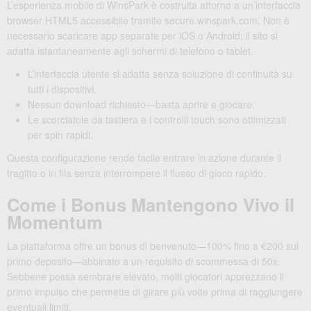
L’esperienza mobile di WinsPark è costruita attorno a un’interfaccia
browser HTML5 accessibile tramite secure.winspark.com. Non è
necessario scaricare app separate per iOS o Android; il sito si
adatta istantaneamente agli schermi di telefono o tablet.
L’interfaccia utente si adatta senza soluzione di continuità su
tutti i dispositivi.
Nessun download richiesto—basta aprire e giocare.
Le scorciatoie da tastiera e i controlli touch sono ottimizzati
per spin rapidi.
Questa configurazione rende facile entrare in azione durante il
tragitto o in fila senza interrompere il flusso di gioco rapido.
Come i Bonus Mantengono Vivo il
Momentum
La piattaforma offre un bonus di benvenuto—100% fino a €200 sul
primo deposito—abbinato a un requisito di scommessa di 50x.
Sebbene possa sembrare elevato, molti giocatori apprezzano il
primo impulso che permette di girare più volte prima di raggiungere
eventuali limiti.