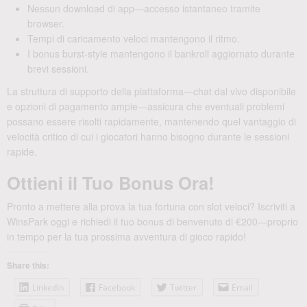
Nessun download di app—accesso istantaneo tramite
browser.
Tempi di caricamento veloci mantengono il ritmo.
I bonus burst‑style mantengono il bankroll aggiornato durante
brevi sessioni.
La struttura di supporto della piattaforma—chat dal vivo disponibile
e opzioni di pagamento ampie—assicura che eventuali problemi
possano essere risolti rapidamente, mantenendo quel vantaggio di
velocità critico di cui i giocatori hanno bisogno durante le sessioni
rapide.
Ottieni il Tuo Bonus Ora!
Pronto a mettere alla prova la tua fortuna con slot veloci? Iscriviti a
WinsPark oggi e richiedi il tuo bonus di benvenuto di €200—proprio
in tempo per la tua prossima avventura di gioco rapido!
Share this:
LinkedIn
Facebook
Twitter
Email