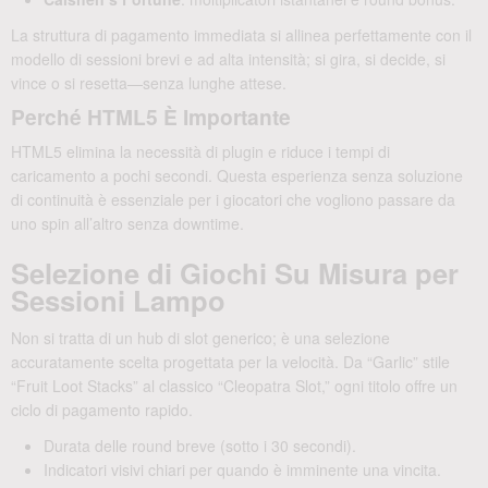
La struttura di pagamento immediata si allinea perfettamente con il
modello di sessioni brevi e ad alta intensità; si gira, si decide, si
vince o si resetta—senza lunghe attese.
Perché HTML5 È Importante
HTML5 elimina la necessità di plugin e riduce i tempi di
caricamento a pochi secondi. Questa esperienza senza soluzione
di continuità è essenziale per i giocatori che vogliono passare da
uno spin all’altro senza downtime.
Selezione di Giochi Su Misura per
Sessioni Lampo
Non si tratta di un hub di slot generico; è una selezione
accuratamente scelta progettata per la velocità. Da “Garlic” stile
“Fruit Loot Stacks” al classico “Cleopatra Slot,” ogni titolo offre un
ciclo di pagamento rapido.
Durata delle round breve (sotto i 30 secondi).
Indicatori visivi chiari per quando è imminente una vincita.