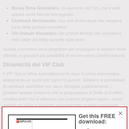
Bonus Extra Giornaliero:
Un aumento del 10% che a volte
appare come banner sovrapposto.
Cashback Settimanale:
Una rete di sicurezza che recupera
parte della puntata cumulativa.
Giri Gratuiti Giornalieri:
Giri gratuiti illimitati che compaiono
nello slider del lobby durante visite brevi.
Queste promozioni sono progettate per prolungare le sessioni brevi
offrendo ai giocatori più possibilità di vincere senza ulteriori esborsi.
Dinamicità del VIP Club
Il VIP Club si attiva automaticamente dopo la prima scommessa,
assegnando un punto per ogni €10 puntati. Sebbene le percentuali
di cashback specifiche non siano divulgate pubblicamente, i
giocatori spesso scoprono che la progressione di livello può offrire
benefici sottili che si allineano con incentivi di gioco rapido—come
prelievi più veloci o supporto personalizzato quando necessario.
×
Get this FREE
Scenario di Gioco Reale
download:
Un giocatore tipico potrebbe aprire WinsPark durante una pausa