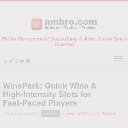
Media Management Consulting & Advertising Sales
Training
Skip
to
WinsPark: Quick Wins &
content
High‑Intensity Slots for
Fast‑Paced Players
This entry was posted in
on
June 1, 2026
by
Cindy Ambrose
Advertising