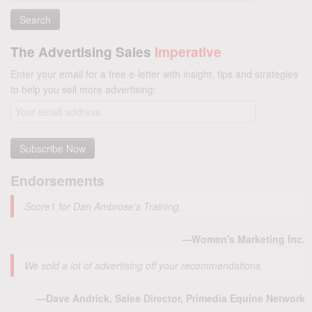
for:
The Advertising Sales
Imperative
Enter your email for a free e-letter with insight, tips and strategies
to help you sell more advertising:
Endorsements
Score1 for Dan Ambrose's Training.
—Women's Marketing Inc.
We sold a lot of advertising off your recommendations.
—Dave Andrick, Sales Director, Primedia Equine Network