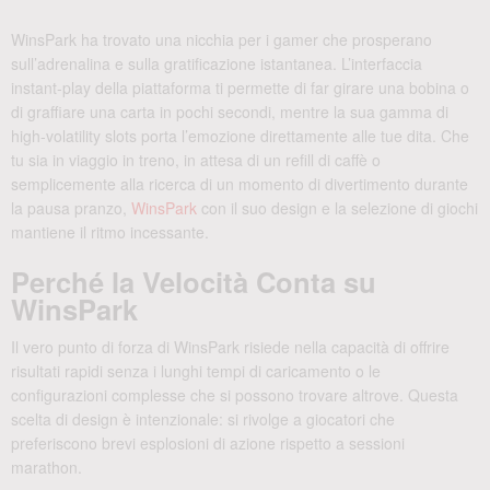
WinsPark ha trovato una nicchia per i gamer che prosperano
sull’adrenalina e sulla gratificazione istantanea. L’interfaccia
instant‑play della piattaforma ti permette di far girare una bobina o
di graffiare una carta in pochi secondi, mentre la sua gamma di
high‑volatility slots porta l’emozione direttamente alle tue dita. Che
tu sia in viaggio in treno, in attesa di un refill di caffè o
semplicemente alla ricerca di un momento di divertimento durante
la pausa pranzo,
WinsPark
con il suo design e la selezione di giochi
mantiene il ritmo incessante.
Perché la Velocità Conta su
WinsPark
Il vero punto di forza di WinsPark risiede nella capacità di offrire
risultati rapidi senza i lunghi tempi di caricamento o le
configurazioni complesse che si possono trovare altrove. Questa
scelta di design è intenzionale: si rivolge a giocatori che
preferiscono brevi esplosioni di azione rispetto a sessioni
marathon.