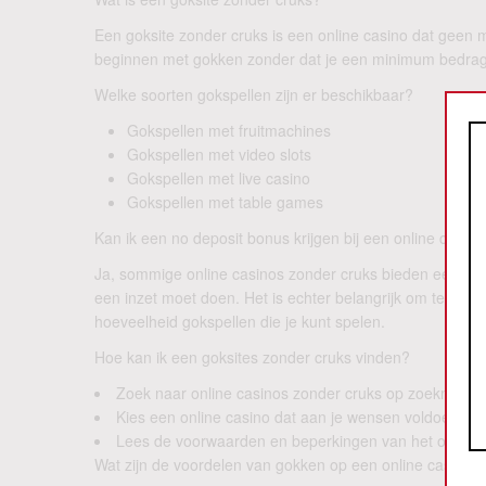
Een goksite zonder cruks is een online casino dat geen m
beginnen met gokken zonder dat je een minimum bedrag
Welke soorten gokspellen zijn er beschikbaar?
Gokspellen met fruitmachines
Gokspellen met video slots
Gokspellen met live casino
Gokspellen met table games
Kan ik een no deposit bonus krijgen bij een online casin
Ja, sommige online casinos zonder cruks bieden een no d
een inzet moet doen. Het is echter belangrijk om te on
hoeveelheid gokspellen die je kunt spelen.
Hoe kan ik een goksites zonder cruks vinden?
Zoek naar online casinos zonder cruks op zoekmachi
Kies een online casino dat aan je wensen voldoet
Lees de voorwaarden en beperkingen van het online 
Wat zijn de voordelen van gokken op een online casino 