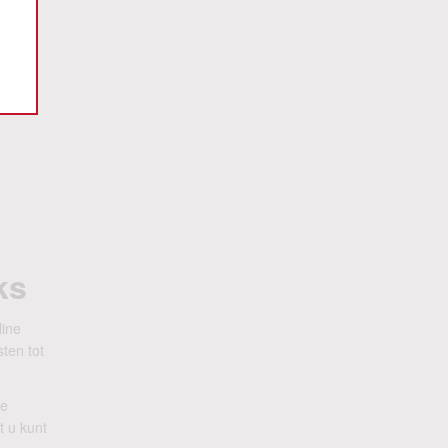
ks
line
ten tot
se
t u kunt