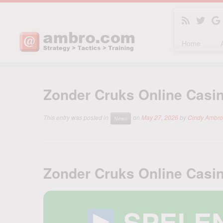
Home
Skip
to
Zonder Cruks Online Casin
content
This entry was posted in
on
May 27, 2026
by
Cindy Ambr
News
Zonder Cruks Online Casin
SPELE