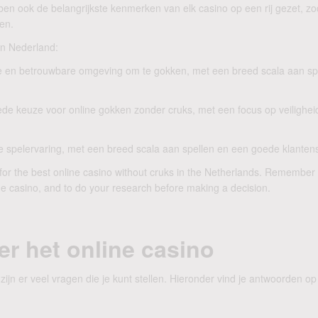
ben ook de belangrijkste kenmerken van elk casino op een rij gezet, zo
en.
in Nederland:
ige en betrouwbare omgeving om te gokken, met een breed scala aan sp
ede keuze voor online gokken zonder cruks, met een focus op veilighei
ke spelervaring, met een breed scala aan spellen en een goede klantens
h for the best online casino without cruks in the Netherlands. Remember
ine casino, and to do your research before making a decision.
er het online casino
ijn er veel vragen die je kunt stellen. Hieronder vind je antwoorden op