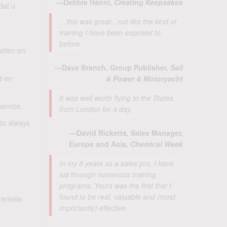
—Debbie Hanni,
Creating Keepsakes
dat u
…this was great…not like the kind of
training I have been exposed to
before.
ellen en
—Dave Branch, Group Publisher,
Sail
d en
& Power & Motoryacht
It was well worth flying to the States
ervice.
from London for a day.
 to always
—David Ricketts, Sales Manager,
Europe and Asia,
Chemical Week
In my 8 years as a sales pro, I have
sat through numerous training
programs. Yours was the first that I
found to be real, valuable and (most
 enkele
importantly) effective.