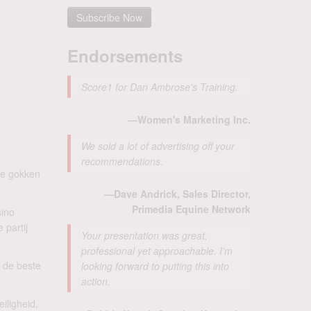
Endorsements
Score1 for Dan Ambrose's Training.
—Women's Marketing Inc.
We sold a lot of advertising off your
recommendations.
ine gokken
—Dave Andrick, Sales Director,
Primedia Equine Network
sino
 partij
Your presentation was great,
professional yet approachable. I’m
 de beste
looking forward to putting this into
action.
iligheid,