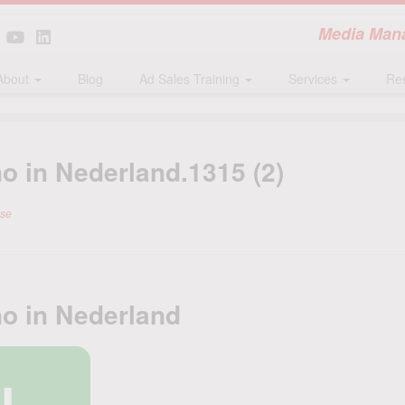
Media Mana
About
Blog
Ad Sales Training
Services
Re
o in Nederland.1315 (2)
ose
o in Nederland
N