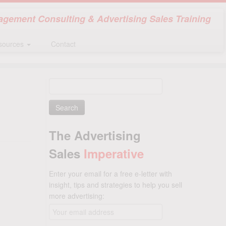
gement Consulting & Advertising Sales Training
sources
Contact
Search
for:
The Advertising
Sales
Imperative
Enter your email for a free e-letter with
insight, tips and strategies to help you sell
more advertising: