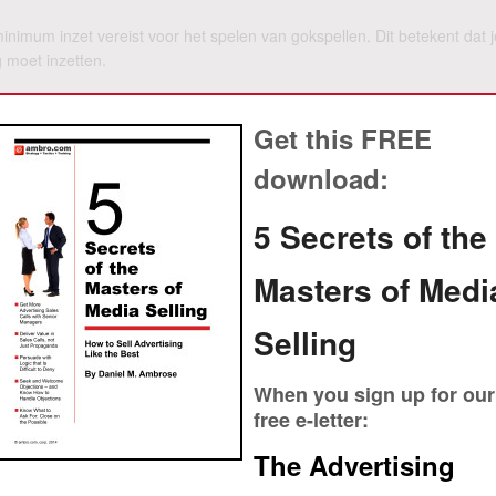
inimum inzet vereist voor het spelen van gokspellen. Dit betekent dat j
 moet inzetten.
Get this FREE
download:
5 Secrets of the
o zonder cruks?
Masters of Medi
eposit bonus aan. Dit is een bonus die je kunt ontvangen zonder dat j
thouden dat deze bonus vaak met beperkingen komt, zoals een beperkte
Selling
When you sign up for our
nes
free e-letter:
casino
The Advertising
zonder cruks?