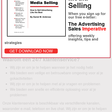
Selling
goksites zonder cruks, is het belangrijk om te weten dat je altijd
hulp kunt vinden als je iets nodig hebt. Dat is waarom wij ons 24/7
When you sign up for
klantenservice bieden, zodat je altijd kunt rekenen op hulp en
our free e-letter:
ondersteuning.
The Advertising
Sales
Imperative
Onze klantenservice is beschikbaar voor al uw vragen en
problemen, vanaf het moment dat je een account hebt aangemaakt
offering weekly
insights, tips and
tot en met het moment dat je besluit om te stoppen met gokken. Wij
strategies
zijn er om je te helpen met al je behoeften, van het maken van een
GET DOWNLOAD NOW
account tot het beheren van je inzetten.
Waarom een 24/7 klantenservice?
Wij zijn er om je te helpen wanneer je het nodig hebt
We bieden een veilige en betrouwbare omgeving voor al je
gokactiviteiten
Wij zijn er om je te helpen met al je vragen en problemen
We bieden een snelle en efficiënte oplossing voor al je
problemen
Onze klantenservice is beschikbaar via verschillende kanalen,
waaronder e-mail, telefoon en live chat. Wij zijn er om je te helpen