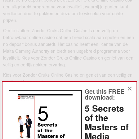
een uitgebreid programma voor loyaliteit, waarbij je punten kunt
verdienen door te gokken en deze om te wisselen voor echte
prijzen.
Om te sluiten: Zonder Cruks Online Casino is een veilig en
betrouwbaar online casino dat een breed scala aan spellen en een
no deposit bonus aanbiedt. Het casino heeft een licentie van de
Malta Gaming Authority en biedt een uitgebreid programma voor
loyaliteit. Kies voor Zonder Cruks Online Casino en geniet van een
veilig en eerlijk gokken ervaring.
Kies voor Zonder Cruks Online Casino en geniet van een veilig en
eerlijk gokken ervaring.
×
Get this FREE
Zonder Cruks Online Casino is een veilig en betrouwbaar online
download:
casino dat een breed scala aan spellen en een no deposit bonus
5 Secrets
aanbiedt.
of the
24/7 Klantenservice voor al uw
Masters of
vragen en problemen
Media
Wanneer je eenmaal een account hebt aangemaakt bij een