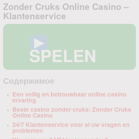
Zonder Cruks Online Casino –
Klantenservice
SPELEN
Содержимое
Een veilig en betrouwbaar online casino
ervaring
Beste casino zonder cruks: Zonder Cruks
Online Casino
24/7 Klantenservice voor al uw vragen en
problemen