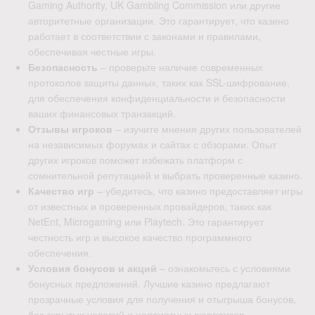
Gaming Authority, UK Gambling Commission или другие
авторитетные организации. Это гарантирует, что казино
работает в соответствии с законами и правилами,
обеспечивая честные игры.
Безопасность
– проверьте наличие современных
протоколов защиты данных, таких как SSL-шифрование,
для обеспечения конфиденциальности и безопасности
ваших финансовых транзакций.
Отзывы игроков
– изучите мнения других пользователей
на независимых форумах и сайтах с обзорами. Опыт
других игроков поможет избежать платформ с
сомнительной репутацией и выбрать проверенные казино.
Качество игр
– убедитесь, что казино предоставляет игры
от известных и проверенных провайдеров, таких как
NetEnt, Microgaming или Playtech. Это гарантирует
честность игр и высокое качество программного
обеспечения.
Условия бонусов и акций
– ознакомьтесь с условиями
бонусных предложений. Лучшие казино предлагают
прозрачные условия для получения и отыгрыша бонусов,
без скрытых условий и неприятных сюрпризов.