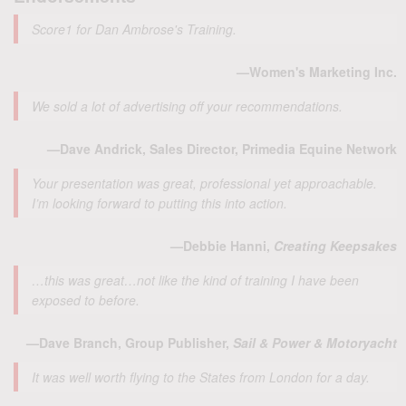
Score1 for Dan Ambrose's Training.
—Women's Marketing Inc.
We sold a lot of advertising off your recommendations.
—Dave Andrick, Sales Director, Primedia Equine Network
Your presentation was great, professional yet approachable.
I’m looking forward to putting this into action.
—Debbie Hanni,
Creating Keepsakes
…this was great…not like the kind of training I have been
exposed to before.
—Dave Branch, Group Publisher,
Sail & Power & Motoryacht
It was well worth flying to the States from London for a day.