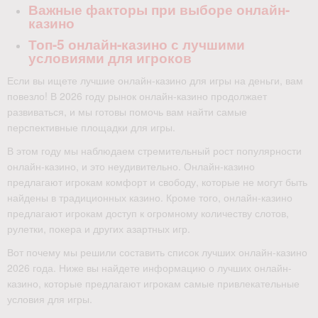
Важные факторы при выборе онлайн-
казино
Топ-5 онлайн-казино с лучшими
условиями для игроков
Если вы ищете лучшие онлайн-казино для игры на деньги, вам
повезло! В 2026 году рынок онлайн-казино продолжает
развиваться, и мы готовы помочь вам найти самые
перспективные площадки для игры.
В этом году мы наблюдаем стремительный рост популярности
онлайн-казино, и это неудивительно. Онлайн-казино
предлагают игрокам комфорт и свободу, которые не могут быть
найдены в традиционных казино. Кроме того, онлайн-казино
предлагают игрокам доступ к огромному количеству слотов,
рулетки, покера и других азартных игр.
Вот почему мы решили составить список лучших онлайн-казино
2026 года. Ниже вы найдете информацию о лучших онлайн-
казино, которые предлагают игрокам самые привлекательные
условия для игры.