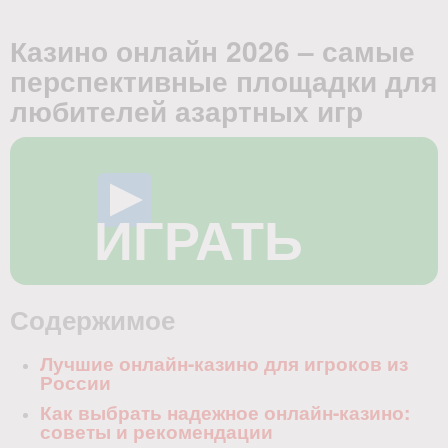
Казино онлайн 2026 – самые
перспективные площадки для
любителей азартных игр
ИГРАТЬ
Содержимое
Лучшие онлайн-казино для игроков из
России
Как выбрать надежное онлайн-казино:
советы и рекомендации