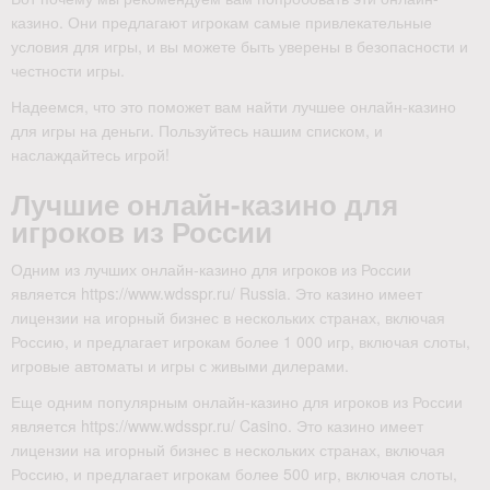
казино. Они предлагают игрокам самые привлекательные
условия для игры, и вы можете быть уверены в безопасности и
честности игры.
Надеемся, что это поможет вам найти лучшее онлайн-казино
для игры на деньги. Пользуйтесь нашим списком, и
наслаждайтесь игрой!
Лучшие онлайн-казино для
игроков из России
Одним из лучших онлайн-казино для игроков из России
является https://www.wdsspr.ru/ Russia. Это казино имеет
лицензии на игорный бизнес в нескольких странах, включая
Россию, и предлагает игрокам более 1 000 игр, включая слоты,
игровые автоматы и игры с живыми дилерами.
Еще одним популярным онлайн-казино для игроков из России
является https://www.wdsspr.ru/ Casino. Это казино имеет
лицензии на игорный бизнес в нескольких странах, включая
Россию, и предлагает игрокам более 500 игр, включая слоты,