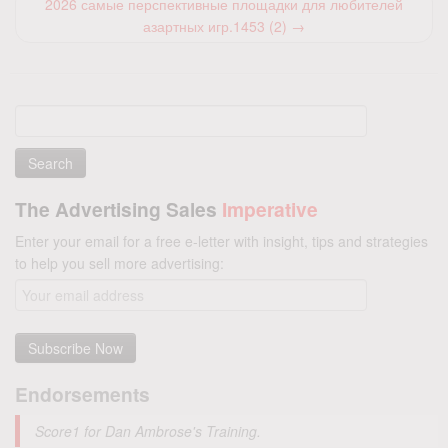
2026 самые перспективные площадки для любителей
азартных игр.1453 (2)
→
Search
for:
The Advertising Sales
Imperative
Enter your email for a free e-letter with insight, tips and strategies
to help you sell more advertising:
Endorsements
Score1 for Dan Ambrose's Training.