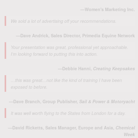
—Women's Marketing Inc.
We sold a lot of advertising off your recommendations.
—Dave Andrick, Sales Director, Primedia Equine Network
Your presentation was great, professional yet approachable.
I’m looking forward to putting this into action.
—Debbie Hanni,
Creating Keepsakes
…this was great…not like the kind of training I have been
exposed to before.
—Dave Branch, Group Publisher,
Sail & Power & Motoryacht
It was well worth flying to the States from London for a day.
—David Ricketts, Sales Manager, Europe and Asia,
Chemical
Week