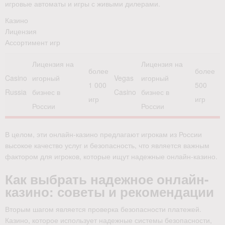
игровые автоматы и игры с живыми дилерами.
Казино
Лицензия
Ассортимент игр
Лицензия на
Лицензия на
более
более
Casino
игорный
Vegas
игорный
1 000
500
Russia
бизнес в
Casino
бизнес в
игр
игр
России
России
В целом, эти онлайн-казино предлагают игрокам из России
высокое качество услуг и безопасность, что является важным
фактором для игроков, которые ищут надежные онлайн-казино.
Как выбрать надежное онлайн-
казино: советы и рекомендации
Вторым шагом является проверка безопасности платежей.
Казино, которое использует надежные системы безопасности,