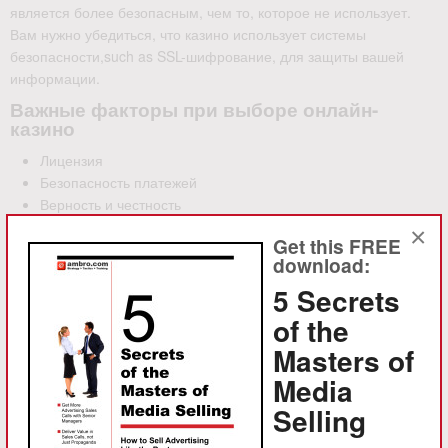
является более безопасным, чем то, которое не использует.
Вам нужно убедиться, что казино использует системы
безопасности,such as SSL-шифрование, для защиты вашей
информации.
Важные факторы при выборе онлайн-
казино
Лицензия
Безопасность платежей
Верность и честность
Вариety of games
×
Get this FREE
Качество клиентского сервиса
download:
Третьим шагом является проверка честности и верности.
5 Secrets
Казино, которое имеет хорошую репутацию, является более
of the
надежным, чем то, которое имеет плохую. Вам нужно
убедиться, что казино имеет хорошую репутацию и что игроки
Masters of
довольны его услугами.
Media
Четвёртым шагом является проверка variety of games. Казино,
Selling
которое имеет широкий выбор игр, является более интересным,
чем то, которое имеет ограниченный выбор. Вам нужно