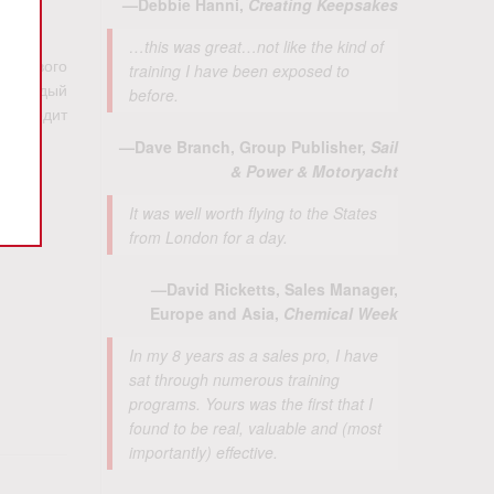
—Debbie Hanni,
Creating Keepsakes
…this was great…not like the kind of
з первого
training I have been exposed to
е каждый
before.
 в кредит
—Dave Branch, Group Publisher,
Sail
& Power & Motoryacht
It was well worth flying to the States
from London for a day.
—David Ricketts, Sales Manager,
Europe and Asia,
Chemical Week
In my 8 years as a sales pro, I have
sat through numerous training
programs. Yours was the first that I
found to be real, valuable and (most
importantly) effective.