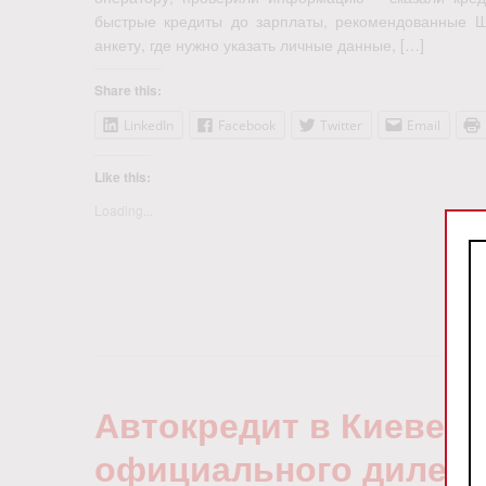
быстрые кредиты до зарплаты, рекомендованные Ш
анкету, где нужно указать личные данные, […]
Share this:
LinkedIn
Facebook
Twitter
Email
Like this:
Loading...
Автокредит в Киеве б
официального дилер