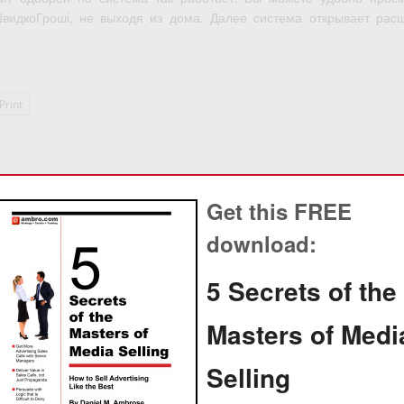
видкоГроші, не выходя из дома. Далее система открывает рас
Print
Get this FREE
download:
5 Secrets of the
Masters of Medi
ез первоначального взноса 
Selling
а АвтоГЕРМЕС