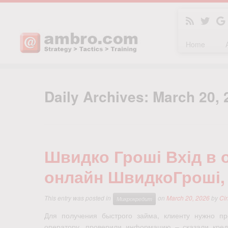
Home
Skip
to
Daily Archives:
March 20, 
content
Швидко Гроші Вхід в о
онлайн ШвидкоГроші, к
This entry was posted in
on
March 20, 2026
by
Ci
Микрокредит
Для получения быстрого займа, клиенту нужно п
оператору, проверили информацию – сказали кред