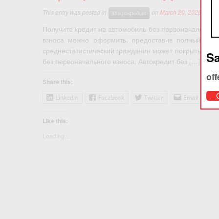
This entry was posted in
on
March 20, 2026
by
Ci
Микрокредит
Получите кредит на автомобиль без первоначального 
взноса можно оформить, предоставив полный паке
среднестатистический гражданин может покрыть подо
Sa
без первоначального взноса. Автокредит без […]
off
Share this:
LinkedIn
Facebook
Twitter
Email
Like this:
Loading...