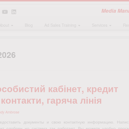
Media Mana
About
Blog
Ad Sales Training
Services
Re
2026
собистий кабінет, кредит
онтакти, гаряча лінія
ndy Ambrose
редоставить документы и свою контактную информацию. Напис
ит одобрен но система так работает. Вы можете удобно просм