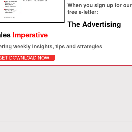
When you sign up for our
ndy Ambrose
free e-letter:
взноса, на новую машину или с пробегом. Выгодный автокредит бе
The Advertising
т документов, включая страхование транспортного средства. Н
бные расходы, поэтому единственный способ — это купить машину
les
Imperative
ering weekly insights, tips and strategies
GET DOWNLOAD NOW
Print