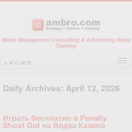
Media Management Consulting & Advertising Sales
Training
Skip
to
Daily Archives:
April 12, 2026
content
Играть бесплатно в Penalty
Shoot Out на Водка Казино