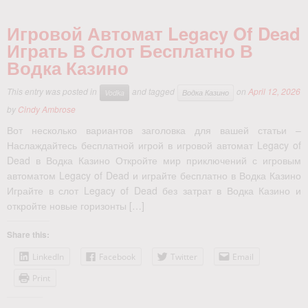
Игровой Автомат Legacy Of Dead
Играть В Слот Бесплатно В
Водка Казино
This entry was posted in
and tagged
on
April 12, 2026
Vodka
Водка Казино
by
Cindy Ambrose
Вот несколько вариантов заголовка для вашей статьи –
Наслаждайтесь бесплатной игрой в игровой автомат Legacy of
Dead в Водка Казино Откройте мир приключений с игровым
автоматом Legacy of Dead и играйте бесплатно в Водка Казино
Играйте в слот Legacy of Dead без затрат в Водка Казино и
откройте новые горизонты […]
Share this:
LinkedIn
Facebook
Twitter
Email
Print