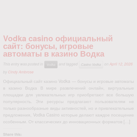
Vodka casino официальный
сайт: бонусы, игровые
автоматы в казино Водка
This entry was posted in
and tagged
on
April 12, 2026
Vodka
Casino Vodka
by
Cindy Ambrose
Официальный сайт казино Vodka — бонусы и игровые автоматы
в казино Водка В мире развлечений онлайн, виртуальные
площадки для увлекательных игр приобретают все большую
популярность. Эти ресурсы предлагают пользователям не
только разнообразные виды активностей, но и привлекательные
предложения, Vodka Casino которые делают каждое посещение
особенным. От классических до инновационных форматов […]
Share this: