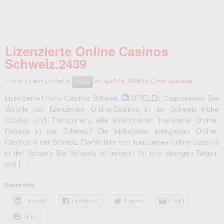
Lizenzierte Online Casinos
Schweiz.2439
This entry was posted in
on
April 15, 2026
by
Cindy Ambrose
News
Lizenzierte Online Casinos Schweiz
SPIELEN Содержимое Die
Vorteile von lizenzierten Online-Casinos in der Schweiz Hohe
Qualität und Transparenz Wie funktionieren lizenzierte Online-
Casinos in der Schweiz? Die wichtigsten lizenzierten Online-
Casinos in der Schweiz Die Vorteile von lizenzierten Online-Casinos
in der Schweiz Die Schweiz ist bekannt für ihre strengen Regeln
und […]
Share this:
LinkedIn
Facebook
Twitter
Email
Print