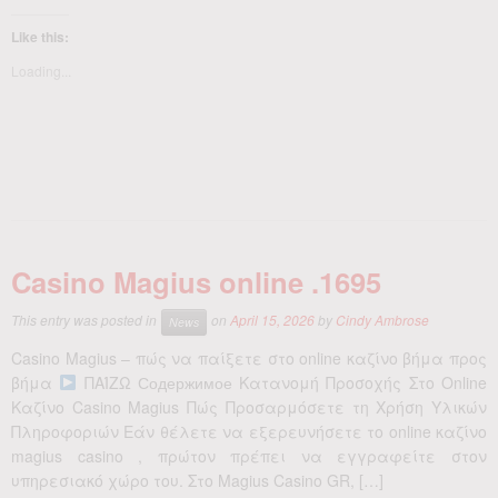
Like this:
Loading...
Casino Magius online .1695
This entry was posted in
on
April 15, 2026
by
Cindy Ambrose
News
Casino Magius – πώς να παίξετε στο online καζίνο βήμα προς
βήμα
ΠΑΊΖΩ Содержимое Κατανομή Προσοχής Στο Online
Καζίνο Casino Magius Πώς Προσαρμόσετε τη Χρήση Υλικών
Πληροφοριών Εάν θέλετε να εξερευνήσετε το online καζίνο
magius casino , πρώτον πρέπει να εγγραφείτε στον
υπηρεσιακό χώρο του. Στο Magius Casino GR, […]