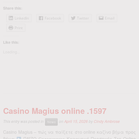
Share this:
LinkedIn
Facebook
Twitter
Email
Print
Like this:
Loading...
Casino Magius online .1597
This entry was posted in
on
April 15, 2026
by
Cindy Ambrose
News
Casino Magius – πώς να παίξετε στο online καζίνο βήμα προς
βήμα
ΠΑΊΖΩ Содержимое Κατανομή Προσοχής Στο Online