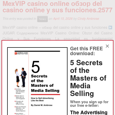
MexVIP casino online обзор del
casino online y sus funciones.2577
This entry was posted in
on
April 15, 2026
by
Cindy Ambrose
News
MexVIP casino online – обзор del casino online y sus funciones
JUGAR Содержимое MexVIP Casino Online: Obzor del Casino
Online y Sus Funciones La seguridad es fundamental
Características y Ventajas del Casino Online ¿Buscas un casino
×
Get this FREE
online que te brinde una experiencia de juego inigualable?
download:
Entonces, ¡MexVIP Casino es […]
5 Secrets
Share this:
of the
Masters of
LinkedIn
Facebook
Twitter
Email
Media
Print
Selling
Like this:
When you sign up for
Loading...
our free e-letter:
The Advertising