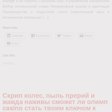
xNudge и ее секреты Стратегии игры и управления банкроллом
Выбор оптимальной ставки Непрерывный анализ и адаптация
Преимущества и недостатки слота Смертельный риск и
космические выигрыши: […]
Share this:
LinkedIn
Facebook
Twitter
Email
Print
Like this:
Loading...
Скрип колес, пыль прерий и
жажда наживы сможет ли олимп
casino стать твоим ключом к