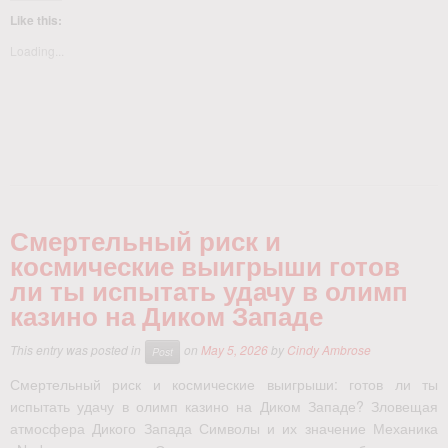
Like this:
Loading...
Смертельный риск и
космические выигрыши готов
ли ты испытать удачу в олимп
казино на Диком Западе
This entry was posted in
on
May 5, 2026
by
Cindy Ambrose
Post
Смертельный риск и космические выигрыши: готов ли ты
испытать удачу в олимп казино на Диком Западе? Зловещая
атмосфера Дикого Запада Символы и их значение Механика