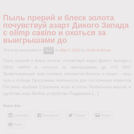
Пыль прерий и блеск золота
почувствуй азарт Дикого Запада
с olimp casino и охоться за
выигрышами до
This entry was posted in
on
May 5, 2026
by
Cindy Ambrose
Post
Пыль прерий и блеск золота: почувствуй азарт Дикого Запада с
olimp casino и охоться за выигрышами до x10 000!
Захватывающий мир игровых автоматов Бонусы и акции – ваш
путь к победе Программа лояльности для постоянных клиентов
Система кэшбэка Стратегии игры в слоты Мобильная версия и
удобство игры Выбор устройства Поддержка […]
Share this:
LinkedIn
Facebook
Twitter
Email
Print