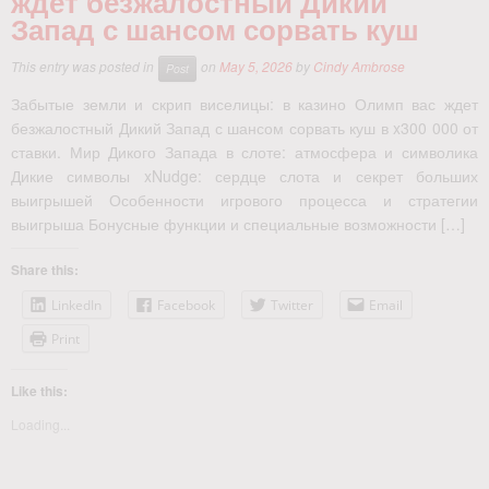
ждет безжалостный Дикий
Запад с шансом сорвать куш
This entry was posted in
on
May 5, 2026
by
Cindy Ambrose
Post
Забытые земли и скрип виселицы: в казино Олимп вас ждет
безжалостный Дикий Запад с шансом сорвать куш в x300 000 от
ставки. Мир Дикого Запада в слоте: атмосфера и символика
Дикие символы xNudge: сердце слота и секрет больших
выигрышей Особенности игрового процесса и стратегии
выигрыша Бонусные функции и специальные возможности […]
Share this:
LinkedIn
Facebook
Twitter
Email
Print
Like this:
Loading...