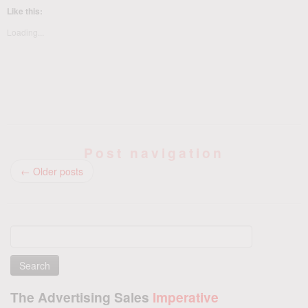
Like this:
Loading...
Post navigation
←
Older posts
Search
for:
The Advertising Sales
Imperative