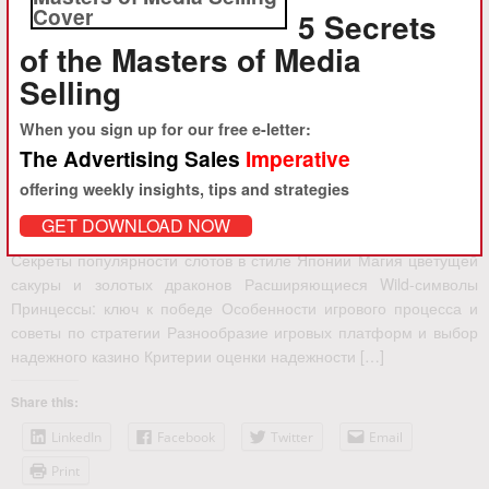
5 Secrets
Таинственный сад удачи Olimp
of the Masters of Media
bet откроет врата к золотым
Selling
сокровищам цветущей Японии и
космическим вы
When you sign up for our free e-letter:
The Advertising Sales
Imperative
This entry was posted in
on
May 5, 2026
by
Cindy Ambrose
Post
offering weekly insights, tips and strategies
Таинственный сад удачи: Olimp bet откроет врата к золотым
GET DOWNLOAD NOW
сокровищам цветущей Японии и космическим выигрышам.
Секреты популярности слотов в стиле Японии Магия цветущей
сакуры и золотых драконов Расширяющиеся Wild-символы
Принцессы: ключ к победе Особенности игрового процесса и
советы по стратегии Разнообразие игровых платформ и выбор
надежного казино Критерии оценки надежности […]
Share this:
LinkedIn
Facebook
Twitter
Email
Print