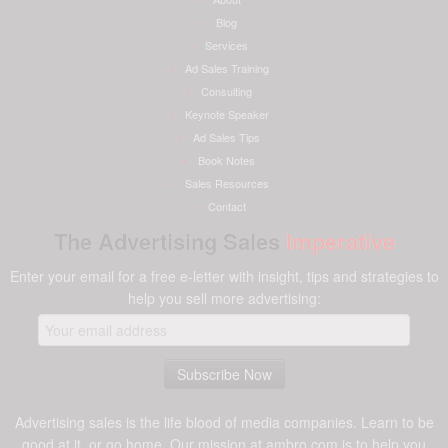
Blog
Services
Ad Sales Training
Consulting
Keynote Speaker
Ad Sales Tips
Book Notes
Sales Resources
Contact
The Advertising Sales
Imperative
Enter your email for a free e-letter with insight, tips and strategies to
help you sell more advertising:
Advertising sales is the life blood of media companies. Learn to be
good at it, or go home. Our mission at ambro.com is to help you