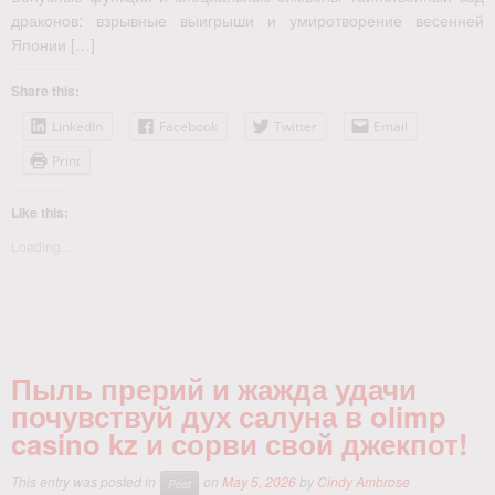
драконов: взрывные выигрыши и умиротворение весенней
Японии […]
Share this:
LinkedIn
Facebook
Twitter
Email
Print
Like this:
Loading...
Пыль прерий и жажда удачи
почувствуй дух салуна в olimp
casino kz и сорви свой джекпот!
This entry was posted in
on
May 5, 2026
by
Cindy Ambrose
Post