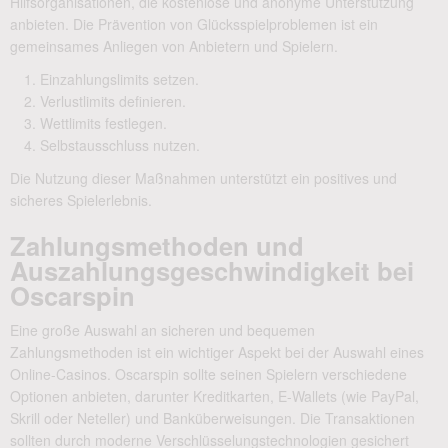
Hilfsorganisationen, die kostenlose und anonyme Unterstützung
anbieten. Die Prävention von Glücksspielproblemen ist ein
gemeinsames Anliegen von Anbietern und Spielern.
Einzahlungslimits setzen.
Verlustlimits definieren.
Wettlimits festlegen.
Selbstausschluss nutzen.
Die Nutzung dieser Maßnahmen unterstützt ein positives und
sicheres Spielerlebnis.
Zahlungsmethoden und
Auszahlungsgeschwindigkeit bei
Oscarspin
Eine große Auswahl an sicheren und bequemen
Zahlungsmethoden ist ein wichtiger Aspekt bei der Auswahl eines
Online-Casinos. Oscarspin sollte seinen Spielern verschiedene
Optionen anbieten, darunter Kreditkarten, E-Wallets (wie PayPal,
Skrill oder Neteller) und Banküberweisungen. Die Transaktionen
sollten durch moderne Verschlüsselungstechnologien gesichert