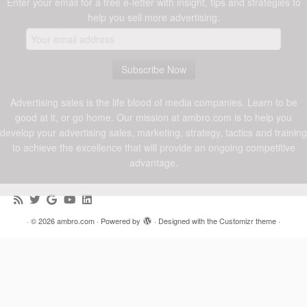
Enter your email for a free e-letter with insight, tips and strategies to
help you sell more advertising:
Advertising sales is the life blood of media companies. Learn to be
good at it, or go home. Our mission at ambro.com is to help you
develop your advertising sales, marketing, strategy, tactics and training
to achieve the excellence that will provide an ongoing competitive
advantage.
·
© 2026
ambro.com
·
Powered by
·
Designed with the
Customizr theme
·