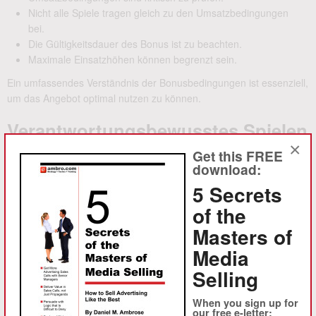
Nicht alle Spiele tragen gleich zu den Umsatzbedingungen
bei.
Die Gültigkeitsdauer des Bonus ist zu beachten.
Maximale Einsatzhöhen können begrenzt sein.
Ein umfassendes Verständnis der Bonusbedingungen ist essenziell,
um das Angebot optimal nutzen zu können.
Verantwortungsbewusstes Spielen
bei Oscarspin
×
Get this FREE
download:
Verantwortungsbewusstes Spielen ist ein Thema, das bei Online-
5 Secrets
Casinos immer wichtiger wird. Oscarspin sollte seinen Spielern
Tools und Ressourcen zur Verfügung stellen, die ihnen helfen, ihre
of the
Spielgewohnheiten zu kontrollieren und potenzielle Risiken zu
Masters of
minimieren. Dazu gehören beispielsweise Einzahlungslimits,
Verlustlimits, Wettlimits und Selbstausschlüsse. Ein Einzahlungslimit
Media
begrenzt den Betrag, den ein Spieler innerhalb eines bestimmten
Selling
Zeitraums einzahlen kann. Ein Verlustlimit begrenzt den Betrag,
den ein Spieler bereit ist zu verlieren. Ein Wettlimit begrenzt den
When you sign up for
Einsatz pro Spielrunde. Ein Selbstausschluss ermöglicht es
our free e-letter: