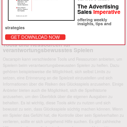
Spielern, sich für einen bestimmten Zeitraum oder dauerhaft von
The Advertising
Sales
Imperative
der Teilnahme an Glücksspielen auszuschließen. Darüber hinaus
sollte Oscarspin Informationen und Links zu Hilfsorganisationen
offering weekly
bereitstellen, die Spielern mit Glücksspielproblemen Unterstützung
insights, tips and
strategies
anbieten. Die Förderung verantwortungsbewussten Spielens ist ein
Zeichen für die soziale Verantwortung des Anbieters.
GET DOWNLOAD NOW
Tools und Ressourcen für
verantwortungsbewusstes Spielen
Oscarspin kann verschiedene Tools und Ressourcen anbieten, um
Spielern beim verantwortungsbewussten Spielen zu helfen. Dazu
gehören beispielsweise die Möglichkeit, sich selbst Limits zu
setzen, eine Erinnerung an die Spielzeit einzustellen und sich
Informationen über die Risiken des Glücksspiels anzusehen. Einige
Anbieter bieten auch die Möglichkeit, sich die Spielhistorie
anzusehen, um den Überblick über die eigenen Ausgaben zu
behalten. Es ist wichtig, diese Tools aktiv zu nutzen und sich
bewusst zu sein, dass Glücksspiele süchtig machen können. Wenn
ein Spieler das Gefühl hat, die Kontrolle über sein Spielverhalten zu
verlieren, sollte er sich umgehend Hilfe suchen. Es gibt zahlreiche