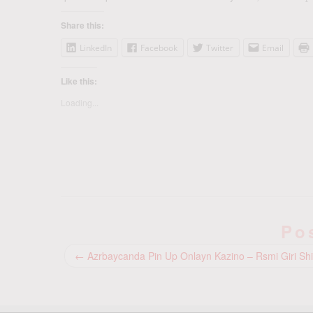
Share this:
LinkedIn
Facebook
Twitter
Email
Like this:
Loading...
Po
←
Azrbaycanda Pin Up Onlayn Kazino – Rsmi Giri Shif