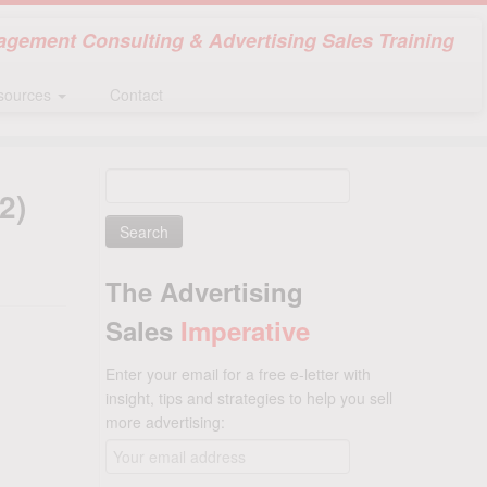
gement Consulting & Advertising Sales Training
sources
Contact
Search
2)
for:
The Advertising
Sales
Imperative
Enter your email for a free e-letter with
insight, tips and strategies to help you sell
more advertising: