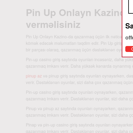
Pin Up Onlayn Kazino-
verməlisiniz
Sa
off
Pin Up Onlayn Kazino-da qazanmaq üçün ilk nəticələrin 
kömək edəcək məlumatları təqdim edir. Pin Up giriş saytı
bir parçası olaraq, qazanmaq üçün dəstəklənən oyunları 
Pin-up casino giriş saytında oyunları incəsəniz, daha y
qazanmaq imkanı verir. Daha yüksək kənarda oynanmış oy
pinup az
və pinup giriş saytında oyunları oynayarken, də
verir. Dəstəklənən oyunlar, sizi daha çox qazanmaq üçün
Pin-up casino giriş saytında oyunları oynayarken, qazan
qazanmaq imkanı verir. Dəstəklənən oyunlar, sizi daha 
Pinup və pinup az saytında oyunları oynayarken, qazanm
qazanmaq imkanı verir. Dəstəklənən oyunlar, sizi daha 
Pinap və pin-up casino giriş saytında oyunları oynayark
qazanmaq imkanı verir. Dəstəklənən oyunlar, sizi daha 