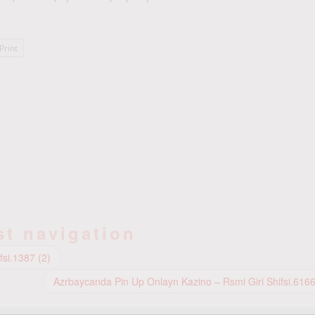
Print
st navigation
si.1387 (2)
Azrbaycanda Pin Up Onlayn Kazino – Rsmi Giri Shifsi.616