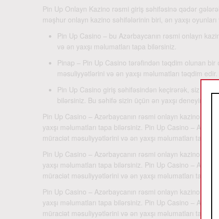
Pin Up Onlayn Kazino rəsmi giriş səhifəsinə qədər gələrə
məşhur onlayn kazino səhifələrinin biri, ən yaxşı oyunlar
Pin Up Casino – bu Azərbaycanın rəsmi onlayn kazino
və ən yaxşı məlumatları tapa bilərsiniz.
Pinap – Pin Up Casino tərəfindən təqdim olunan bir 
məsuliyyətlərini və ən yaxşı məlumatları təqdim edir.
Pin Up Casino giriş səhifəsindən keçirərək, siz ən y
bilərsiniz. Bu səhifə sizin üçün ən yaxşı deneyimi təm
Pin Up Casino – Azərbaycanın rəsmi onlayn kazino səhifə
yaxşı məlumatları tapa bilərsiniz. Pin Up Casino – Azərb
müraciət məsuliyyətlərini və ən yaxşı məlumatları tapa bil
Pin Up Casino – Azərbaycanın rəsmi onlayn kazino səhifə
yaxşı məlumatları tapa bilərsiniz. Pin Up Casino – Azərb
müraciət məsuliyyətlərini və ən yaxşı məlumatları tapa bil
Pin Up Casino – Azərbaycanın rəsmi onlayn kazino səhifə
yaxşı məlumatları tapa bilərsiniz. Pin Up Casino – Azərb
müraciət məsuliyyətlərini və ən yaxşı məlumatları tapa bil