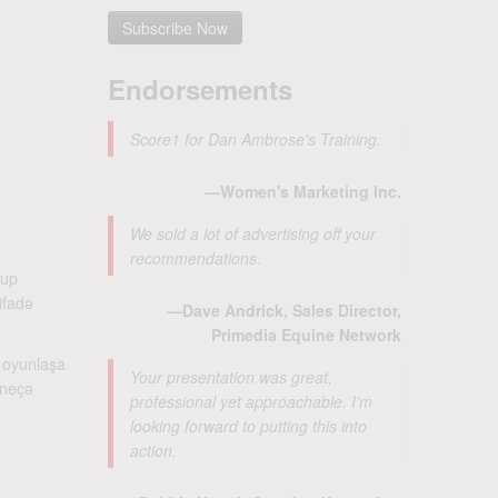
Endorsements
Score1 for Dan Ambrose's Training.
—Women's Marketing Inc.
We sold a lot of advertising off your
recommendations.
nup
ifadə
—Dave Andrick, Sales Director,
Primedia Equine Network
ə oyunlaşa
Your presentation was great,
 neçə
professional yet approachable. I’m
looking forward to putting this into
action.