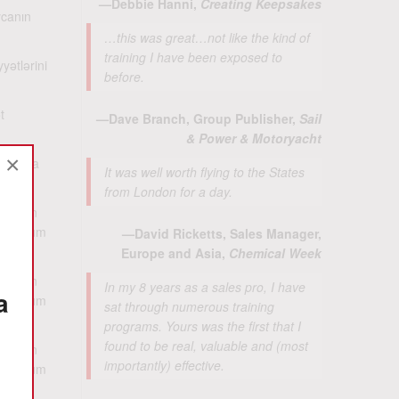
—Debbie Hanni,
Creating Keepsakes
ycanın
…this was great…not like the kind of
training I have been exposed to
yətlərini
before.
t
—Dave Branch, Group Publisher,
Sail
& Power & Motoryacht
×
rı tapa
It was well worth flying to the States
from London for a day.
i və ən
 maksimum
—David Ricketts, Sales Manager,
Europe and Asia,
Chemical Week
i və ən
In my 8 years as a sales pro, I have
a
 maksimum
sat through numerous training
programs. Yours was the first that I
found to be real, valuable and (most
i və ən
importantly) effective.
 maksimum