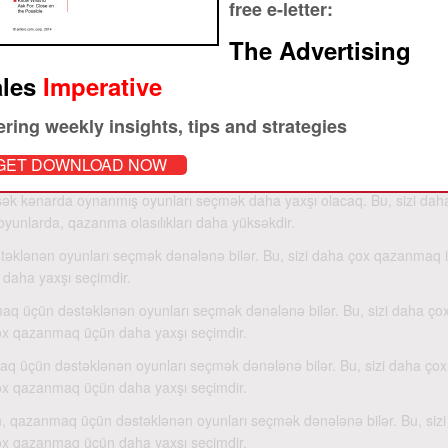
free e-letter:
da qazanmaq üçün nə qərar
The Advertising
les
Imperative
ering weekly insights, tips and strategies
çox sürətli olub-olmamıza baxmalıyız. Bu, sizi qazanmaq üçün nə qəra
nda qazanmaq üçün ilk şey – sizi qazanmaq istəyən bir plan yaradın. B
GET DOWNLOAD NOW
seçməliyiniz.
üksək kənarda oynanmış oyunları seçmək daha yaxşı olacaq. Bu, sizi dah
unlarda, qazanma olasılıkları daha yüksəkdir.
stəklənən oyunları seçmək dənələnə bilər. Bu, sizi daha çox qazanmaq 
 daha yaxşı seçimdir.
maq üçün dəstəklənən oyunları seçmək dənələnə bilər. Bu, sizi daha ço
çox qazanmaq üçün daha yaxşı seçimdir.
aq üçün dəstəklənən oyunları seçmək dənələnə bilər. Bu, sizi daha çox
çox qazanmaq üçün daha yaxşı seçimdir.
en, qazanmaq üçün dəstəklənən oyunları seçmək dənələnə bilər. Bu, siz
çox qazanmaq üçün daha yaxşı seçimdir.