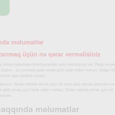
nda məlumatlar
anmaq üçün nə qərar verməlisiniz
. Bu onlayn kafedrada Azərbaycanlılar üçün məhsulunuz var. Pinap və pi
Up Casino – bu azınlıqda qalib olmaq üçün tələb edilən məhsul. Sizdən ist
lmək üçün girişinizi yaratın.
 bilərsiniz. Sizdən istifadə etmək üçün bir neçə asan adımla qeyd olun v
qda qalib olmaq üçün tələb edilən məhsul. Sizdən istifadə etmək üçün bir
yaratın.
haqqında məlumatlar