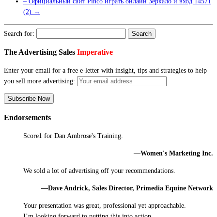
– Официальный сайт Pinco играть онлайн Зеркало и вход.14571
(2)
→
Search for:
The Advertising Sales
Imperative
Enter your email for a free e-letter with insight, tips and strategies to help
you sell more advertising:
Endorsements
Score1 for Dan Ambrose's Training.
—Women's Marketing Inc.
We sold a lot of advertising off your recommendations.
—Dave Andrick, Sales Director, Primedia Equine Network
Your presentation was great, professional yet approachable.
I’m looking forward to putting this into action.