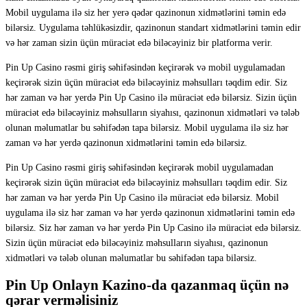
Mobil uygulama ilə siz her yerə qədər qazinonun xidmətlərini təmin edə
bilərsiz. Uygulama təhlükəsizdir, qazinonun standart xidmətlərini təmin edir
və hər zaman sizin üçün müraciət edə biləcəyiniz bir platforma verir.
Pin Up Casino rəsmi giriş səhifəsindən keçirərək və mobil uygulamadan
keçirərək sizin üçün müraciət edə biləcəyiniz məhsulları təqdim edir. Siz
hər zaman və hər yerdə Pin Up Casino ilə müraciət edə bilərsiz. Sizin üçün
müraciət edə biləcəyiniz məhsulların siyahısı, qazinonun xidmətləri və tələb
olunan məlumatlar bu səhifədən tapa bilərsiz. Mobil uygulama ilə siz hər
zaman və hər yerdə qazinonun xidmətlərini təmin edə bilərsiz.
Pin Up Casino rəsmi giriş səhifəsindən keçirərək mobil uygulamadan
keçirərək sizin üçün müraciət edə biləcəyiniz məhsulları təqdim edir. Siz
hər zaman və hər yerdə Pin Up Casino ilə müraciət edə bilərsiz. Mobil
uygulama ilə siz hər zaman və hər yerdə qazinonun xidmətlərini təmin edə
bilərsiz. Siz hər zaman və hər yerdə Pin Up Casino ilə müraciət edə bilərsiz.
Sizin üçün müraciət edə biləcəyiniz məhsulların siyahısı, qazinonun
xidmətləri və tələb olunan məlumatlar bu səhifədən tapa bilərsiz.
Pin Up Onlayn Kazino-da qazanmaq üçün nə
qərar verməlisiniz