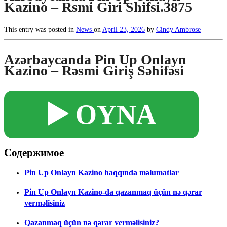
Kazino – Rsmi Giri Shifsi.3875
This entry was posted in
News
on
April 23, 2026
by
Cindy Ambrose
Azərbaycanda Pin Up Onlayn
Kazino – Rəsmi Giriş Səhifəsi
▶️ OYNA
Содержимое
Pin Up Onlayn Kazino haqqında məlumatlar
Pin Up Onlayn Kazino-da qazanmaq üçün nə qərar
verməlisiniz
Qazanmaq üçün nə qərar verməlisiniz?