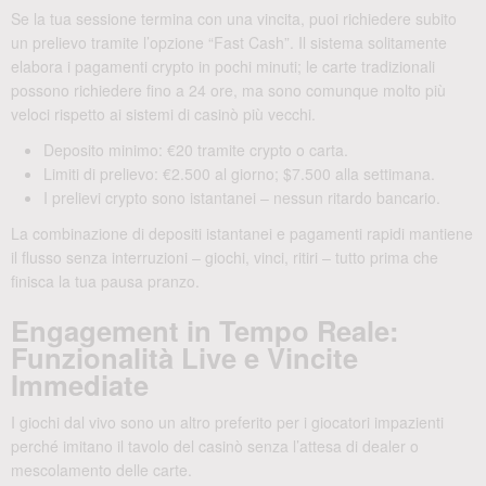
Se la tua sessione termina con una vincita, puoi richiedere subito
un prelievo tramite l’opzione “Fast Cash”. Il sistema solitamente
elabora i pagamenti crypto in pochi minuti; le carte tradizionali
possono richiedere fino a 24 ore, ma sono comunque molto più
veloci rispetto ai sistemi di casinò più vecchi.
Deposito minimo: €20 tramite crypto o carta.
Limiti di prelievo: €2.500 al giorno; $7.500 alla settimana.
I prelievi crypto sono istantanei – nessun ritardo bancario.
La combinazione di depositi istantanei e pagamenti rapidi mantiene
il flusso senza interruzioni – giochi, vinci, ritiri – tutto prima che
finisca la tua pausa pranzo.
Engagement in Tempo Reale:
Funzionalità Live e Vincite
Immediate
I giochi dal vivo sono un altro preferito per i giocatori impazienti
perché imitano il tavolo del casinò senza l’attesa di dealer o
mescolamento delle carte.