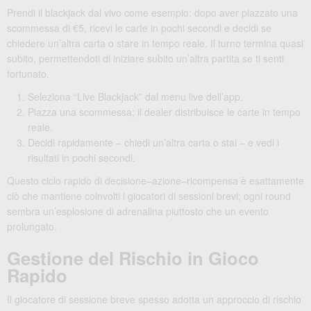
Prendi il blackjack dal vivo come esempio: dopo aver piazzato una
scommessa di €5, ricevi le carte in pochi secondi e decidi se
chiedere un’altra carta o stare in tempo reale. Il turno termina quasi
subito, permettendoti di iniziare subito un’altra partita se ti senti
fortunato.
Seleziona “Live Blackjack” dal menu live dell’app.
Piazza una scommessa; il dealer distribuisce le carte in tempo
reale.
Decidi rapidamente – chiedi un’altra carta o stai – e vedi i
risultati in pochi secondi.
Questo ciclo rapido di decisione–azione–ricompensa è esattamente
ciò che mantiene coinvolti i giocatori di sessioni brevi; ogni round
sembra un’esplosione di adrenalina piuttosto che un evento
prolungato.
Gestione del Rischio in Gioco
Rapido
Il giocatore di sessione breve spesso adotta un approccio di rischio