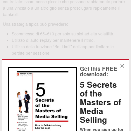
controllato: scommesse piccole che possono rapidamente portare
a una vincita o a un altro giro senza prosciugare rapidamente il
bankroll.
Una strategia tipica può prevedere:
Scommesse di €5–€10 per spin su slot ad alta volatilità.
Utilizzo di auto-replay per mantenere il ritmo.
Utilizzo della funzione “Bet Limit” dell’app per limitare le
perdite per sessione.
Il risultato è un’esperienza equilibrata dove l’emozione è alta ma
×
Get this FREE
l’erosione del bankroll è sotto controllo. Anche se perdi alcune giri,
download:
la puntata limitata ti permette di rientrare nel gioco con minimo
5 Secrets
disturbo alla tua giornata.
of the
Micro‑Stake & Macro‑Vincite: La
Masters of
Psicologia delle Sessioni Brevi
Media
La psicologia cognitiva suggerisce che brevi esplosioni di gioco
Selling
possono scatenare picchi di dopamina simili a sessioni più lunghe.
Per i giocatori che preferiscono visite rapide dal mobile, questo si
When you sign up for