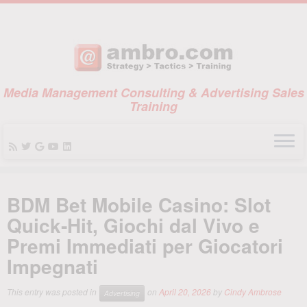
Media Management Consulting & Advertising Sales
Training
Skip
to
BDM Bet Mobile Casino: Slot
content
Quick‑Hit, Giochi dal Vivo e
Premi Immediati per Giocatori
Impegnati
This entry was posted in
on
April 20, 2026
by
Cindy Ambrose
Advertising