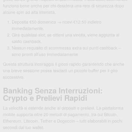
funziona bene anche per chi desidera una rete di sicurezza dopo
alcune spin ad alta intensità.
Deposita €50 domenica → ricevi €12,50 indietro
immediatamente.
Gira qualsiasi slot; se ottieni una vincita, viene aggiunta al
saldo cashback.
Nessun requisito di scommessa extra sui punti cashback –
sono pronti all’uso immediatamente.
Questa struttura incoraggia il gioco rapido garantendo che anche
una breve sessione possa lasciarti un piccolo buffer per il giro
successivo.
Banking Senza Interruzioni:
Crypto e Prelievi Rapidi
La velocità si estende anche ai depositi e prelievi. La piattaforma
mobile supporta oltre 20 metodi di pagamento, tra cui Bitcoin,
Ethereum, Litecoin, Tether e Dogecoin – tutti elaborabili in pochi
secondi dal tuo wallet.