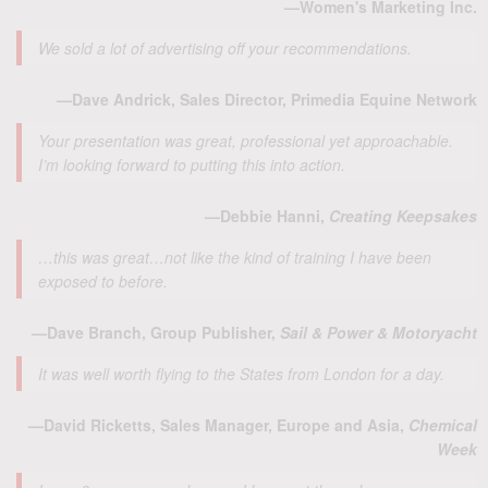
—Women's Marketing Inc.
We sold a lot of advertising off your recommendations.
—Dave Andrick, Sales Director, Primedia Equine Network
Your presentation was great, professional yet approachable.
I’m looking forward to putting this into action.
—Debbie Hanni,
Creating Keepsakes
…this was great…not like the kind of training I have been
exposed to before.
—Dave Branch, Group Publisher,
Sail & Power & Motoryacht
It was well worth flying to the States from London for a day.
—David Ricketts, Sales Manager, Europe and Asia,
Chemical
Week