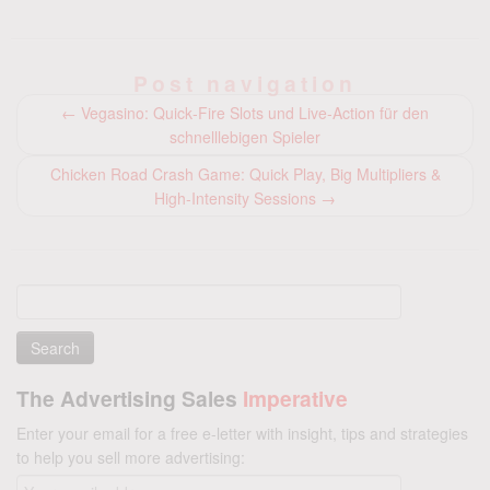
Post navigation
←
Vegasino: Quick‑Fire Slots und Live‑Action für den
schnelllebigen Spieler
Chicken Road Crash Game: Quick Play, Big Multipliers &
High‑Intensity Sessions
→
Search
for:
The Advertising Sales
Imperative
Enter your email for a free e-letter with insight, tips and strategies
to help you sell more advertising: