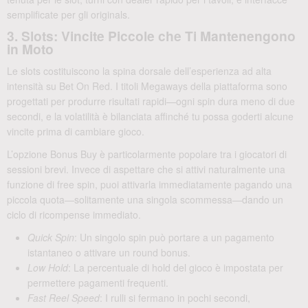
semplificate per gli originals.
3. Slots: Vincite Piccole che Ti Mantenengono
in Moto
Le slots costituiscono la spina dorsale dell’esperienza ad alta
intensità su Bet On Red. I titoli Megaways della piattaforma sono
progettati per produrre risultati rapidi—ogni spin dura meno di due
secondi, e la volatilità è bilanciata affinché tu possa goderti alcune
vincite prima di cambiare gioco.
L’opzione Bonus Buy è particolarmente popolare tra i giocatori di
sessioni brevi. Invece di aspettare che si attivi naturalmente una
funzione di free spin, puoi attivarla immediatamente pagando una
piccola quota—solitamente una singola scommessa—dando un
ciclo di ricompense immediato.
Quick Spin
: Un singolo spin può portare a un pagamento
istantaneo o attivare un round bonus.
Low Hold
: La percentuale di hold del gioco è impostata per
permettere pagamenti frequenti.
Fast Reel Speed
: I rulli si fermano in pochi secondi,