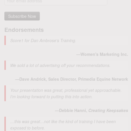
Endorsements
Score1 for Dan Ambrose's Training.
—Women's Marketing Inc.
We sold a lot of advertising off your recommendations.
—Dave Andrick, Sales Director, Primedia Equine Network
Your presentation was great, professional yet approachable.
I’m looking forward to putting this into action.
—Debbie Hanni,
Creating Keepsakes
…this was great…not like the kind of training I have been
exposed to before.