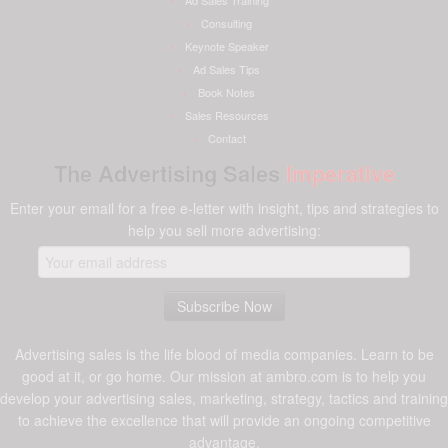
Consulting
Keynote Speaker
Ad Sales Tips
Book Notes
Sales Resources
Contact
The Advertising Sales
Imperative
Enter your email for a free e-letter with insight, tips and strategies to
help you sell more advertising:
Advertising sales is the life blood of media companies. Learn to be
good at it, or go home. Our mission at ambro.com is to help you
develop your advertising sales, marketing, strategy, tactics and training
to achieve the excellence that will provide an ongoing competitive
advantage.