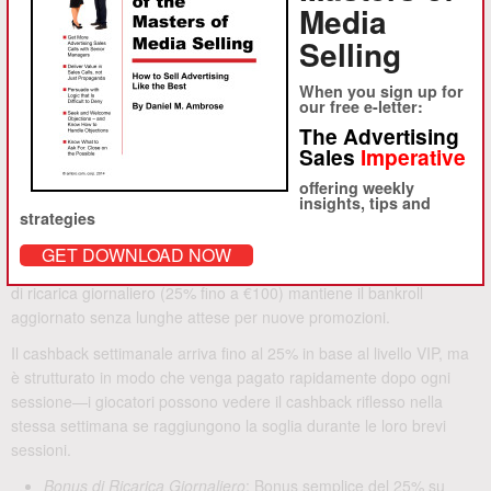
Criptovalute (BTC, ETH)
: Transazioni blockchain veloci con
Media
commissioni minime.
Selling
Carta di Credito/Debito
: Metodi tradizionali con tempi di
elaborazione sicuri sotto due minuti.
When you sign up for
our free e-letter:
Questa flessibilità permette ai giocatori di mantenere il ritmo senza
The Advertising
essere rallentati dai ritardi bancari.
Sales
Imperative
9. Bonus Adatti a Sessioni Veloci
offering weekly
insights, tips and
strategies
Il pacchetto di benvenuto—fino a €1500 più 250 giri gratuiti—può
essere reclamato su tre depositi, ma molti giocatori ne fanno uno o
GET DOWNLOAD NOW
due prima di immergersi nel gioco. Anche con fondi limitati, il bonus
di ricarica giornaliero (25% fino a €100) mantiene il bankroll
aggiornato senza lunghe attese per nuove promozioni.
Il cashback settimanale arriva fino al 25% in base al livello VIP, ma
è strutturato in modo che venga pagato rapidamente dopo ogni
sessione—i giocatori possono vedere il cashback riflesso nella
stessa settimana se raggiungono la soglia durante le loro brevi
sessioni.
Bonus di Ricarica Giornaliero
: Bonus semplice del 25% su