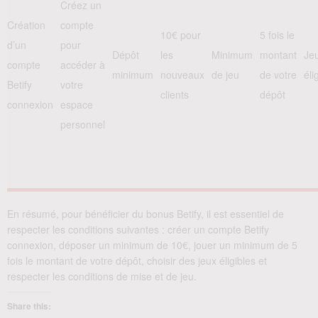
Créez un
Création
compte
10€ pour
5 fois le
d’un
pour
Dépôt
les
Minimum
montant
Je
compte
accéder à
minimum
nouveaux
de jeu
de votre
éli
Betify
votre
clients
dépôt
connexion
espace
personnel
En résumé, pour bénéficier du bonus Betify, il est essentiel de
respecter les conditions suivantes : créer un compte Betify
connexion, déposer un minimum de 10€, jouer un minimum de 5
fois le montant de votre dépôt, choisir des jeux éligibles et
respecter les conditions de mise et de jeu.
Share this: