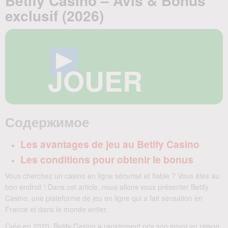
Betify Casino – Avis & Bonus
exclusif (2026)
JOUER
Содержимое
Les avantages de jeu au Betify Casino
Les conditions pour obtenir le bonus
Vous cherchez un casino en ligne sécurisé et fiable ? Vous êtes au
bon endroit ! Dans cet article, nous allons vous présenter Betify
Casino, une plateforme de jeu en ligne qui a fait sensation en
France et dans le monde entier.
Crée en 2020, Betify Casino a rapidement pris son envol en raison