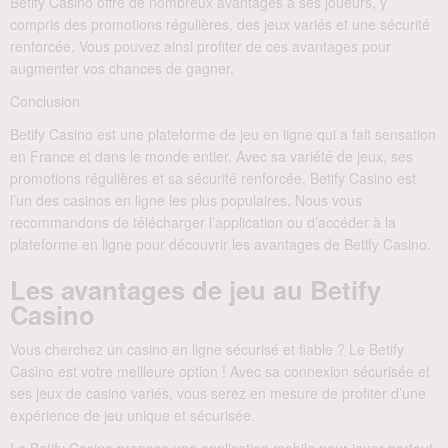
Betify Casino offre de nombreux avantages à ses joueurs, y
compris des promotions régulières, des jeux variés et une sécurité
renforcée. Vous pouvez ainsi profiter de ces avantages pour
augmenter vos chances de gagner.
Conclusion
Betify Casino est une plateforme de jeu en ligne qui a fait sensation
en France et dans le monde entier. Avec sa variété de jeux, ses
promotions régulières et sa sécurité renforcée, Betify Casino est
l’un des casinos en ligne les plus populaires. Nous vous
recommandons de télécharger l’application ou d’accéder à la
plateforme en ligne pour découvrir les avantages de Betify Casino.
Les avantages de jeu au Betify
Casino
Vous cherchez un casino en ligne sécurisé et fiable ? Le Betify
Casino est votre meilleure option ! Avec sa connexion sécurisée et
ses jeux de casino variés, vous serez en mesure de profiter d’une
expérience de jeu unique et sécurisée.