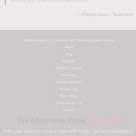
—Freddy Cavin, Vault.com
Media Management Consulting and Advertising Sales Training
About
Blog
Services
Ad Sales Training
Consulting
Keynote Speaker
Ad Sales Tips
Book Notes
Sales Resources
Contact
The Advertising Sales
Imperative
Enter your email for a free e-letter with insight, tips and strategies to