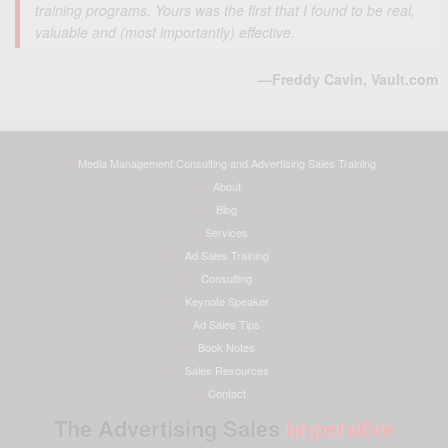
training programs. Yours was the first that I found to be real,
valuable and (most importantly) effective.
—Freddy Cavin, Vault.com
Media Management Consulting and Advertising Sales Training
About
Blog
Services
Ad Sales Training
Consulting
Keynote Speaker
Ad Sales Tips
Book Notes
Sales Resources
Contact
The Advertising Sales
Imperative