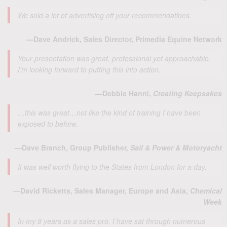
We sold a lot of advertising off your recommendations.
—Dave Andrick, Sales Director, Primedia Equine Network
Your presentation was great, professional yet approachable.
I’m looking forward to putting this into action.
—Debbie Hanni,
Creating Keepsakes
…this was great…not like the kind of training I have been
exposed to before.
—Dave Branch, Group Publisher,
Sail & Power & Motoryacht
It was well worth flying to the States from London for a day.
—David Ricketts, Sales Manager, Europe and Asia,
Chemical
Week
In my 8 years as a sales pro, I have sat through numerous