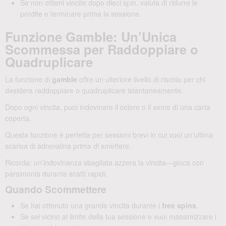
Se non ottieni vincite dopo dieci spin, valuta di ridurre le
perdite e terminare prima la sessione.
Funzione Gamble: Un’Unica
Scommessa per Raddoppiare o
Quadruplicare
La funzione di
gamble
offre un ulteriore livello di rischio per chi
desidera raddoppiare o quadruplicare istantaneamente.
Dopo ogni vincita, puoi indovinare il colore o il seme di una carta
coperta.
Questa funzione è perfetta per sessioni brevi in cui vuoi un’ultima
scarica di adrenalina prima di smettere.
Ricorda: un’indovinanza sbagliata azzera la vincita—gioca con
parsimonia durante scatti rapidi.
Quando Scommettere
Se hai ottenuto una grande vincita durante i
free spins
.
Se sei vicino al limite della tua sessione e vuoi massimizzare i